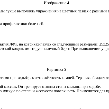
цам лучше выполнять упражнения на цветных пазлах с разными 
и профилактики болезней.
нятия ЛФК на ковриках-пазлах со следующими размерами: 25х25,
детский коврик имитирует галечный берег. При выполнении уп
огами при ходьбе, смягчая жёсткость камней. Терапия обладает
ый массаж. Он тренирует мышцы стопы малыша при ходьбе.
ю мягкую по степени жесткости поверхность. Применяется для п