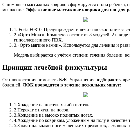
С помощью массажных ковриков формируется стопа ребенка, пра
мышление.
Эффективные массажные коврики для ног для р
1.
Fosta F0810. Предупреждает и лечит плоскостопие за с
2.
«Орто Микс». Комплект состоит из 8 модулей: 2 в виде 
гипоаллергенного ПВХ.
3.
«Орто мягкие камни». Используется для лечения и разв
Модель выбирается с учётом степени течения болезни, в
Принцип лечебной физкультуры
От плоскостопия помогает ЛФК. Упражнения подбираются врач
болезней.
ЛФК проводится в течение нескольких минут:
1.
Хождение на носочках либо пяточка.
2.
Перекат с пятки на носок.
3.
Хождение на высоко поднятых ногах.
4.
Хождение по коврикам, уложенным на полу в качестве 
5.
Захват пальцами ноги маленьких предметов, лежащих 