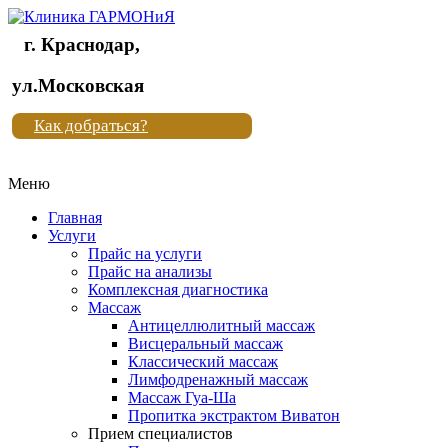
г. Краснодар,
Клиника
ул.Московская
"Новая
Как добраться?
жизнь"
Меню
Клиника
"Новая
Главная
жизнь"
Услуги
Прайс на услуги
Прайс на анализы
Комплексная диагностика
Массаж
Антицеллюлитный массаж
Висцеральный массаж
Классический массаж
Лимфодренажный массаж
Массаж Гуа-Ша
Пропитка экстрактом Виватон
Прием специалистов