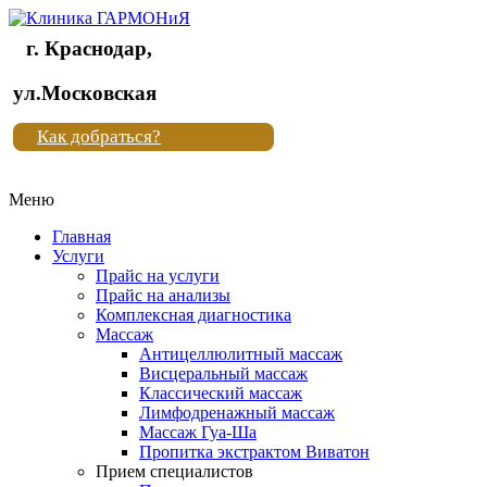
г. Краснодар,
Клиника
ул.Московская
"Новая
Как добраться?
жизнь"
Меню
Клиника
"Новая
Главная
жизнь"
Услуги
Прайс на услуги
Прайс на анализы
Комплексная диагностика
Массаж
Антицеллюлитный массаж
Висцеральный массаж
Классический массаж
Лимфодренажный массаж
Массаж Гуа-Ша
Пропитка экстрактом Виватон
Прием специалистов