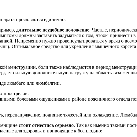
парата проявляются единично.
пример,
длительное неудобное положение
. Частые, периодиче
имптомы должны заставить задуматься о том, чтобы привнести в
 осанкой. Непременно нужно проконсультироваться у врача о во
мышц. Оптимальное средство для укрепления мышечного корсета 
кой менструации, боли также наблюдаются в период менструаци
од дает сильную дополнительную нагрузку на область таза женщ
иде люмбаго или люмбалгии.
х прострелов.
янными болевыми ощущениями в районе поясничного отдела позв
, перенапряжение, поднятие тяжестей или охлаждение. Люмбалг
 женщине
стоит отнестись серьезно
. Так как именно такими пос
пасные для здоровья и приводящие к бесплодию: