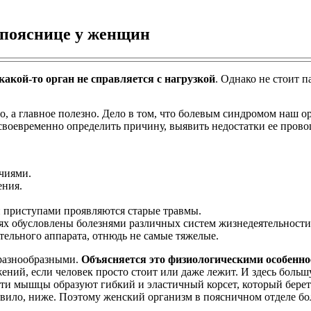
 пояснице у женщин
какой-то орган не справляется с нагрузкой
. Однако не стоит 
о, а главное полезно. Дело в том, что болевым синдромом наш о
своевременно определить причину, выявить недостатки ее пров
чиями.
ения.
 приступами проявляются старые травмы.
ях обусловлены болезнями различных систем жизнедеятельности.
льного аппарата, отнюдь не самые тяжелые.
разнообразными.
Объясняется это физиологическими особенн
ний, если человек просто стоит или даже лежит. И здесь больш
ти мышцы образуют гибкий и эластичный корсет, который берет н
авило, ниже. Поэтому женский организм в поясничном отделе б