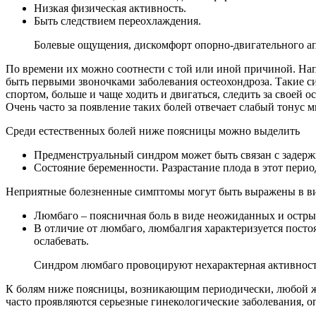
Низкая физическая активность.
Быть следствием переохлаждения.
Болевые ощущения, дискомфорт опорно-двигательного ап
По времени их можно соотнести с той или иной причиной. На
быть первыми звоночками заболевания остеохондроза. Такие с
спортом, больше и чаще ходить и двигаться, следить за своей
Очень часто за появление таких болей отвечает слабый тонус 
Среди естественных болей ниже поясницы можно выделить
Предменструальный синдром может быть связан с задерж
Состояние беременности. Разрастание плода в этот пери
Неприятные болезненные симптомы могут быть выражены в в
Люмбаго – поясничная боль в виде неожиданных и остры
В отличие от люмбаго, люмбалгия характеризуется посто
ослабевать.
Синдром люмбаго провоцируют нехарактерная активность
К болям ниже поясницы, возникающим периодически, любой
часто проявляются серьезные гинекологические заболевания, о