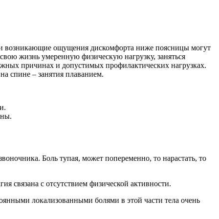
ски возникающие ощущения дискомфорта ниже поясницы могут
 свою жизнь умеренную физическую нагрузку, заняться
зможных причинах и допустимых профилактических нагрузках.
на спине – занятия плаванием.
и.
ины.
оночника. Боль тупая, может попеременно, то нарастать, то
ия связана с отсутствием физической активности.
тоянными локализованными болями в этой части тела очень