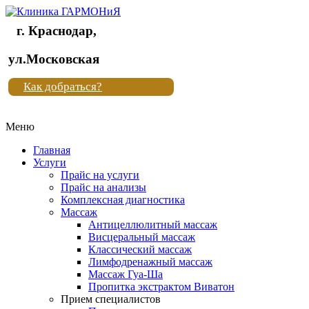
г. Краснодар,
Клиника
ул.Московская
"Новая
Как добраться?
жизнь"
Меню
Клиника
"Новая
Главная
жизнь"
Услуги
Прайс на услуги
Прайс на анализы
Комплексная диагностика
Массаж
Антицеллюлитный массаж
Висцеральный массаж
Классический массаж
Лимфодренажный массаж
Массаж Гуа-Ша
Пропитка экстрактом Виватон
Прием специалистов