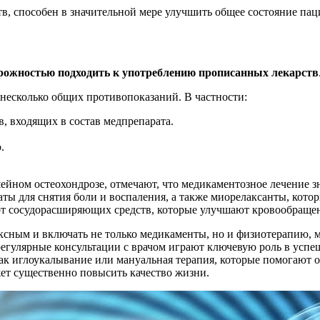
, способен в значительной мере улучшить общее состояние пац
рожностью подходить к употреблению прописанных лекарств
есколько общих противопоказаний. В частности:
, входящих в состав медпрепарата.
.
ном остеохондрозе, отмечают, что медикаментозное лечение зн
ты для снятия боли и воспаления, а также миорелаксанты, кот
т сосудорасширяющих средств, которые улучшают кровообращени
ксным и включать не только медикаменты, но и физиотерапию,
егулярные консультации с врачом играют ключевую роль в успеш
ак иглоукалывание или мануальная терапия, которые помогают о
ет существенно повысить качество жизни.