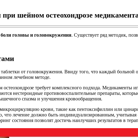
я при шейном остеохондрозе медикамент
—
боли головы и головокружения
. Существует ряд методик, по
тами
аблетки от головокружения. Ввиду того, что каждый больной о
анном лечебном методе.
м остеохондрозе требует комплексного подхода. Медикаменты и
чаются нестероидные противовоспалительные препараты, которые
мышечного спазма и улучшения кровообращения.
 микроциркуляцию крови, такие как пентоксифиллин или цинари
о, что лечение должно быть индивидуализированным, учитывая
ринг состояния позволят достичь наилучших результатов в тера