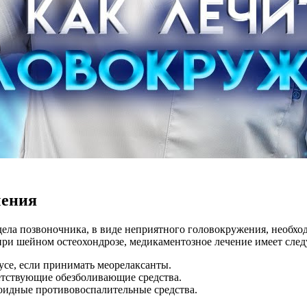
чения
дела позвоночника, в виде неприятного головокружения, необх
при шейном остеохондрозе, медикаментозное лечение имеет сл
усе, если принимать меорелаксанты.
етствующие обезболивающие средства.
оидные противовоспалительные средства.