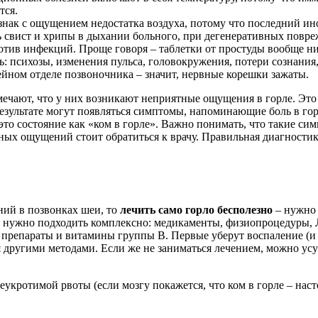
тся.
знак с ощущением недостатка воздуха, потому что последний и
свист и хрипы в дыхании больного, при дегенеративных повре
отив инфекций. Проще говоря – таблетки от простуды вообще н
: психозы, изменения пульса, головокружения, потери сознания,
ейном отделе позвоночника – значит, нервные корешки зажаты.
чают, что у них возникают неприятные ощущения в горле. Это м
езультате могут появляться симптомы, напоминающие боль в гор
то состояние как «ком в горле». Важно понимать, что такие си
ных ощущений стоит обратиться к врачу. Правильная диагности
ний в позвонках шеи, то
лечить само горло бесполезно
– нужно 
у нужно подходить комплексно: медикаменты, физиопроцедуры,
епараты и витамины группы В. Первые уберут воспаление (и не
я другими методами. Если же не заниматься лечением, можно усу
еукротимой рвоты (если мозгу покажется, что ком в горле – наст