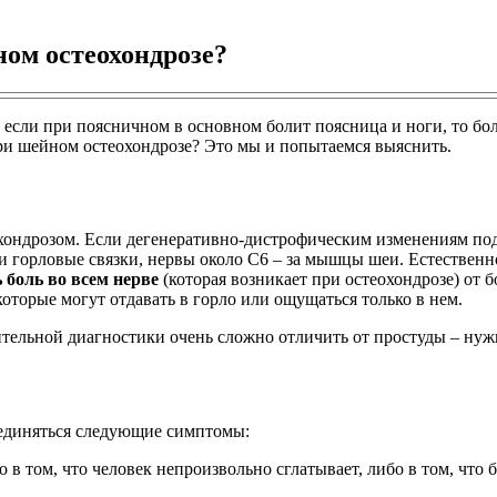
ном остеохондрозе?
: если при поясничном в основном болит поясница и ноги, то бо
 при шейном остеохондрозе? Это мы и попытаемся выяснить.
хондрозом. Если дегенеративно-дистрофическим изменениям подв
 и горловые связки, нервы около С6 – за мышцы шеи. Естественн
 боль во всем нерве
(которая возникает при остеохондрозе) от б
оторые могут отдавать в горло или ощущаться только в нем.
тельной диагностики очень сложно отличить от простуды – нуж
единяться следующие симптомы:
 в том, что человек непроизвольно сглатывает, либо в том, что 