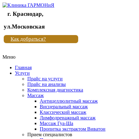
г. Краснодар,
Клиника
ул.Московская
"Новая
Как добраться?
жизнь"
Меню
Клиника
"Новая
Главная
жизнь"
Услуги
Прайс на услуги
Прайс на анализы
Комплексная диагностика
Массаж
Антицеллюлитный массаж
Висцеральный массаж
Классический массаж
Лимфодренажный массаж
Массаж Гуа-Ша
Пропитка экстрактом Виватон
Прием специалистов