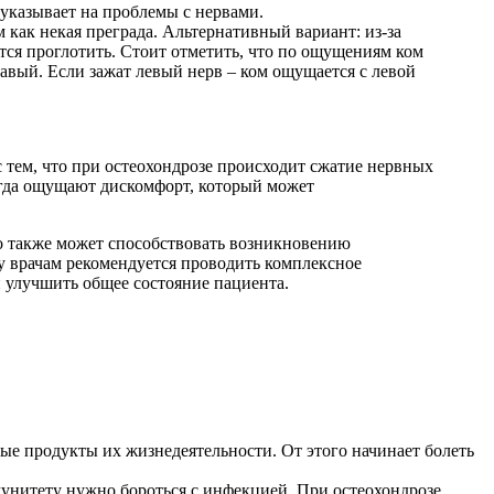
о указывает на проблемы с нервами.
 как некая преграда. Альтернативный вариант: из-за
тся проглотить. Стоит отметить, что по ощущениям ком
равый. Если зажат левый нерв – ком ощущается с левой
 тем, что при остеохондрозе происходит сжатие нервных
огда ощущают дискомфорт, который может
о также может способствовать возникновению
 врачам рекомендуется проводить комплексное
 улучшить общее состояние пациента.
ые продукты их жизнедеятельности. От этого начинает болеть
нитету нужно бороться с инфекцией. При остеохондрозе