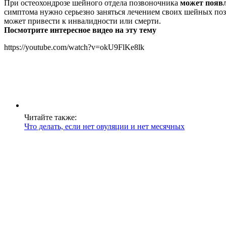
При остеохондрозе шейного отдела позвоночника
может появл
симптома нужно серьезно заняться лечением своих шейных позв
может привести к инвалидности или смерти.
Посмотрите интересное видео на эту тему
https://youtube.com/watch?v=okU9FlKe8lk
Читайте также:
Что делать, если нет овуляции и нет месячных