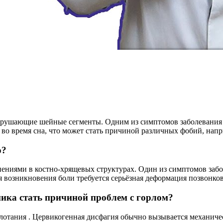
зрушающие шейные сегменты. Одним из симптомов заболевания 
во время сна, что может стать причиной различных фобий, напр
о?
ниями в костно-хрящевых структурах. Один из симптомов забол
 возникновения боли требуется серьёзная деформация позвонков
ика стать причиной проблем с горлом?
лотания . Цервикогенная дисфагия обычно вызывается механич