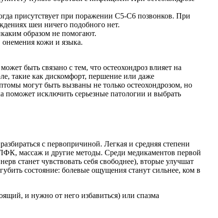
ногда присутствует при поражении С5-С6 позвонков. При
ждениях шеи ничего подобного нет.
икаким образом не помогают.
 онемения кожи и языка.
ожет быть связано с тем, что остеохондроз влияет на
ле, такие как дискомфорт, першение или даже
мптомы могут быть вызваны не только остеохондрозом, но
ка поможет исключить серьезные патологии и выбрать
разбираться с первопричиной. Легкая и средняя степени
 ЛФК, массаж и другие методы. Среди медикаментов первой
рв станет чувствовать себя свободнее), вторые улучшат
губить состояние: болевые ощущения станут сильнее, ком в
оящий, и нужно от него избавиться) или спазма