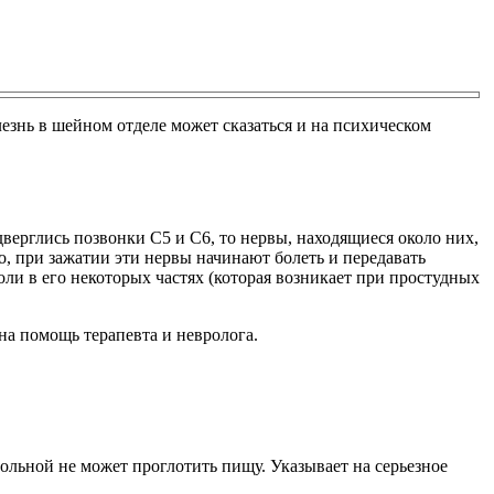
лезнь в шейном отделе может сказаться и на психическом
ерглись позвонки С5 и С6, то нервы, находящиеся около них,
о, при зажатии эти нервы начинают болеть и передавать
оли в его некоторых частях (которая возникает при простудных
на помощь терапевта и невролога.
больной не может проглотить пищу. Указывает на серьезное