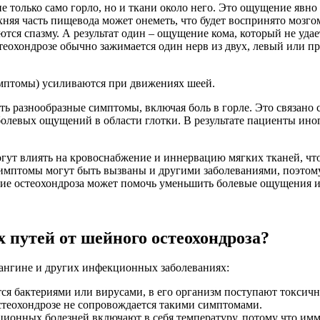
 не только само горло, но и ткани около него. Это ощущение явн
няя часть пищевода может онеметь, что будет воспринято мозгом
я спазму. А результат один – ощущение кома, который не удае
остеохондрозе обычно зажимается один нерв из двух, левый или п
имптомы) усиливаются при движениях шеей.
ь разнообразные симптомы, включая боль в горле. Это связано с
 болевых ощущений в области глотки. В результате пациенты ин
огут влиять на кровоснабжение и иннервацию мягких тканей, чт
мптомы могут быть вызваны и другими заболеваниями, поэтому
ние остеохондроза может помочь уменьшить болевые ощущения и
 путей от шейного остеохондроза?
 ангине и других инфекционных заболеваниях:
ся бактериями или вирусами, в его организм поступают токсичн
 остеохондрозе не сопровождается такими симптомами.
онных болезней включают в себя температуру, потому что имму