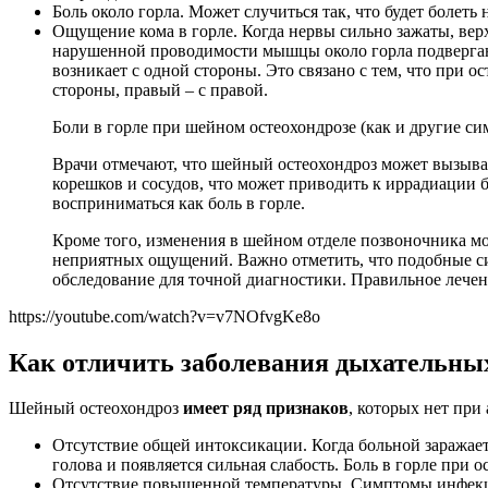
Боль около горла. Может случиться так, что будет болеть
Ощущение кома в горле. Когда нервы сильно зажаты, верх
нарушенной проводимости мышцы около горла подвергаютс
возникает с одной стороны. Это связано с тем, что при 
стороны, правый – с правой.
Боли в горле при шейном остеохондрозе (как и другие с
Врачи отмечают, что шейный остеохондроз может вызыват
корешков и сосудов, что может приводить к иррадиации
восприниматься как боль в горле.
Кроме того, изменения в шейном отделе позвоночника м
неприятных ощущений. Важно отметить, что подобные си
обследование для точной диагностики. Правильное лече
https://youtube.com/watch?v=v7NOfvgKe8o
Как отличить заболевания дыхательных
Шейный остеохондроз
имеет ряд признаков
, которых нет при
Отсутствие общей интоксикации. Когда больной заражает
голова и появляется сильная слабость. Боль в горле при
Отсутствие повышенной температуры. Симптомы инфекци