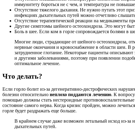
иммунитету бороться не с чем, и температура не повышае
Отсутствие тяжелого дыхания. Не нужно путать этот при
инфекциях дыхательных путей можно отчетливо слышать 
Отсутствие терапевтической реакции на медикаменты пр
Другие симптомы шейного остеохондроза. Это могут быть
Боль в шее. Если ком в горле сопровождается болями в ш
Многие люди, страдающие от шейного остеохондроза, отме
нервные окончания и кровоснабжение в области шеи. В р
затрудненное глотание. Некоторые пациенты описывают э
и другими заболеваниями, поэтому при появлении подоб
оптимальное лечение.
Что делать?
Если горло болит из-за дегенеративно-дистрофических наруше
болезни относительно
неплохо поддаются лечению
. К вопрос
помощью должны стать нестероидные противовоспалительные пр
состояние самого нерва. Когда кризис пройден, можно лечитьс
горле будет раздражать еще больше.
В крайнем случае даже возможен летальный исход из-за н
дыхательных путей.