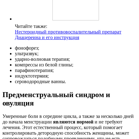
Читайте также:
Нестероидный противовоспалительный препарат
Диацереина и его инструкция
фонофорез;
ультразвук;
ударно-волновая терапия;
компрессы из белой глины;
парафинотерапия;
индуктотермия;
сероводородные ванны.
Предменструальный синдром и
овуляция
Умеренные боли в середине цикла, а также за несколько дней
до начала менструации
являются нормой
и не требуют
лечения. Этот естественный процесс, который помогает
контролировать детородную способность женщины, может
сопровождаться подобными проявлениями, что не есть