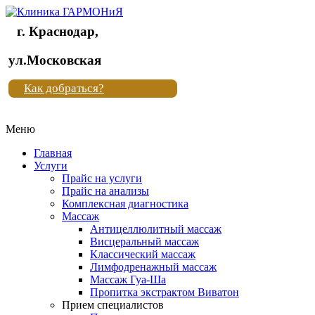
г. Краснодар,
Клиника
ул.Московская
"Новая
Как добраться?
жизнь"
Меню
Клиника
"Новая
Главная
жизнь"
Услуги
Прайс на услуги
Прайс на анализы
Комплексная диагностика
Массаж
Антицеллюлитный массаж
Висцеральный массаж
Классический массаж
Лимфодренажный массаж
Массаж Гуа-Ша
Пропитка экстрактом Виватон
Прием специалистов