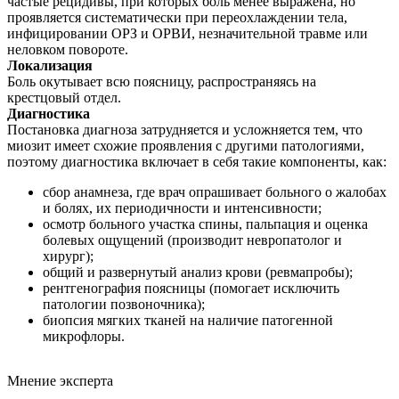
частые рецидивы, при которых боль менее выражена, но
проявляется систематически при переохлаждении тела,
инфицировании ОРЗ и ОРВИ, незначительной травме или
неловком повороте.
Локализация
Боль окутывает всю поясницу, распространяясь на
крестцовый отдел.
Диагностика
Постановка диагноза затрудняется и усложняется тем, что
миозит имеет схожие проявления с другими патологиями,
поэтому диагностика включает в себя такие компоненты, как:
сбор анамнеза, где врач опрашивает больного о жалобах
и болях, их периодичности и интенсивности;
осмотр больного участка спины, пальпация и оценка
болевых ощущений (производит невропатолог и
хирург);
общий и развернутый анализ крови (ревмапробы);
рентгенография поясницы (помогает исключить
патологии позвоночника);
биопсия мягких тканей на наличие патогенной
микрофлоры.
Мнение эксперта