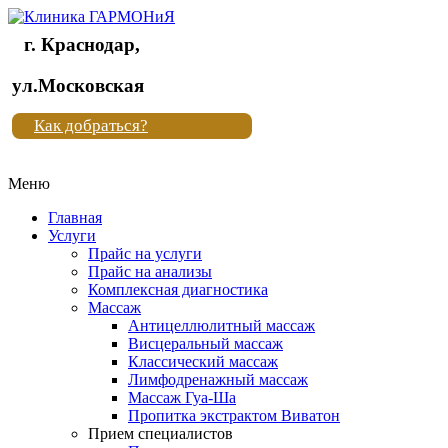
г. Краснодар,
Клиника
ул.Московская
"Новая
Как добраться?
жизнь"
Меню
Клиника
"Новая
Главная
жизнь"
Услуги
Прайс на услуги
Прайс на анализы
Комплексная диагностика
Массаж
Антицеллюлитный массаж
Висцеральный массаж
Классический массаж
Лимфодренажный массаж
Массаж Гуа-Ша
Пропитка экстрактом Виватон
Прием специалистов