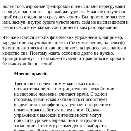
Более того, аэробные тренировки очень сильно перегружают
сердце, в частности – правый желудочек. У вас не получится
прийти со стадиона и сразу лечь спать. Вы просто не заснете
или, заснув, наутро будете чувствовать себя не выспавшимся и
разбитым, а возможный сон принесет вам разочарование.
Что же касается легких физических упражнений, например,
зарядки или скручивания пресса (без утяжеления, на рельеф),
то они практически никак не влияют на процесс засыпания и
качество сна. Поэтому ждать особенно долго не нужно.
Тридцать минут – и вы можете смело отправляться в кровать
без каких-либо опасений.
Мнение врачей:
Тренировка перед сном может оказать как
положительное, так и отрицательное воздействие
на здоровье человека, считают врачи. С одной
стороны, физическая активность способствует
выделению эндорфинов, улучшает настроение и
помогает расслабиться перед сном. Однако
упражнения высокой интенсивности могут
повысить уровень адреналина и затруднить
засыпание. Поэтому рекомендуется выбирать
более спокойные виды тренировок, такие как йога