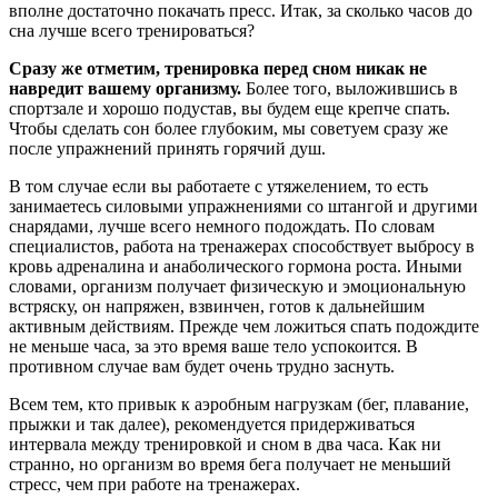
вполне достаточно покачать пресс. Итак, за сколько часов до
сна лучше всего тренироваться?
Сразу же отметим, тренировка перед сном никак не
навредит вашему организму.
Более того, выложившись в
спортзале и хорошо подустав, вы будем еще крепче спать.
Чтобы сделать сон более глубоким, мы советуем сразу же
после упражнений принять горячий душ.
В том случае если вы работаете с утяжелением, то есть
занимаетесь силовыми упражнениями со штангой и другими
снарядами, лучше всего немного подождать. По словам
специалистов, работа на тренажерах способствует выбросу в
кровь адреналина и анаболического гормона роста. Иными
словами, организм получает физическую и эмоциональную
встряску, он напряжен, взвинчен, готов к дальнейшим
активным действиям. Прежде чем ложиться спать подождите
не меньше часа, за это время ваше тело успокоится. В
противном случае вам будет очень трудно заснуть.
Всем тем, кто привык к аэробным нагрузкам (бег, плавание,
прыжки и так далее), рекомендуется придерживаться
интервала между тренировкой и сном в два часа. Как ни
странно, но организм во время бега получает не меньший
стресс, чем при работе на тренажерах.