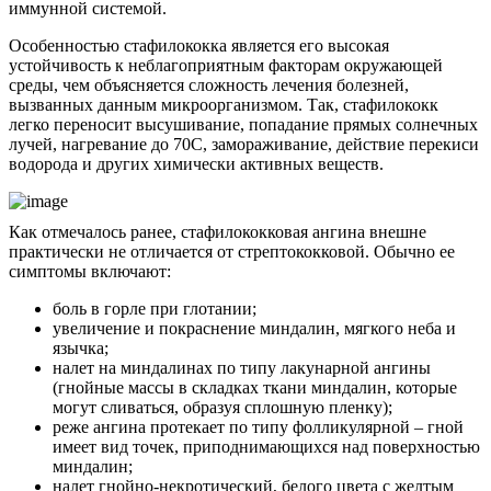
иммунной системой.
Особенностью стафилококка является его высокая
устойчивость к неблагоприятным факторам окружающей
среды, чем объясняется сложность лечения болезней,
вызванных данным микроорганизмом. Так, стафилококк
легко переносит высушивание, попадание прямых солнечных
лучей, нагревание до 70С, замораживание, действие перекиси
водорода и других химически активных веществ.
Как отмечалось ранее, стафилококковая ангина внешне
практически не отличается от стрептококковой. Обычно ее
симптомы включают:
боль в горле при глотании;
увеличение и покраснение миндалин, мягкого неба и
язычка;
налет на миндалинах по типу лакунарной ангины
(гнойные массы в складках ткани миндалин, которые
могут сливаться, образуя сплошную пленку);
реже ангина протекает по типу фолликулярной – гной
имеет вид точек, приподнимающихся над поверхностью
миндалин;
налет гнойно-некротический, белого цвета с желтым