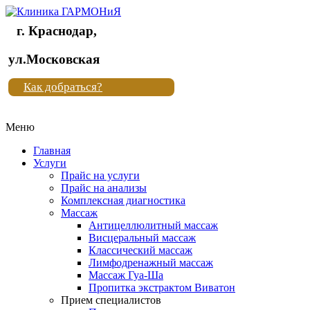
г. Краснодар,
Клиника
ул.Московская
"Новая
Как добраться?
жизнь"
Меню
Клиника
"Новая
Главная
жизнь"
Услуги
Прайс на услуги
Прайс на анализы
Комплексная диагностика
Массаж
Антицеллюлитный массаж
Висцеральный массаж
Классический массаж
Лимфодренажный массаж
Массаж Гуа-Ша
Пропитка экстрактом Виватон
Прием специалистов