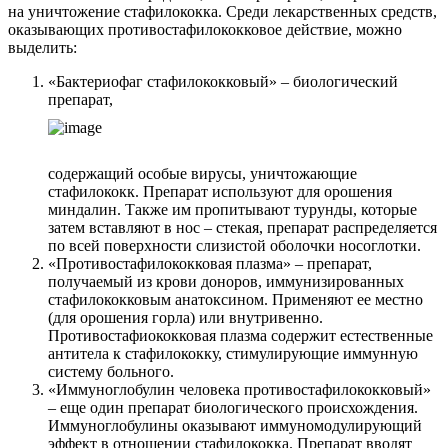
на уничтожение стафилококка. Среди лекарственных средств,
оказывающих противостафилококковое действие, можно
выделить:
«Бактериофаг стафилококковый» – биологический
препарат,
содержащий особые вирусы, уничтожающие
стафилококк. Препарат используют для орошения
миндалин. Также им пропитывают турунды, которые
затем вставляют в нос – стекая, препарат распределяется
по всей поверхности слизистой оболочки носоглотки.
«Противостафилококковая плазма» – препарат,
получаемый из крови доноров, иммунизированных
стафилококковым анатоксином. Применяют ее местно
(для орошения горла) или внутривенно.
Противостафиококковая плазма содержит естественные
антитела к стафилококку, стимулирующие иммунную
систему больного.
«Иммуноглобулин человека противостафилококковый»
– еще один препарат биологического происхождения.
Иммуноглобулины оказывают иммуномодулирующий
эффект в отношении стафилококка. Препарат вводят