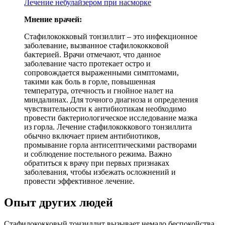
Лечение небулайзером при насморке
Мнение врачей:
Стафилококковый тонзиллит – это инфекционное
заболевание, вызванное стафилококковой
бактерией. Врачи отмечают, что данное
заболевание часто протекает остро и
сопровождается выраженными симптомами,
такими как боль в горле, повышенная
температура, отечность и гнойное налет на
миндалинах. Для точного диагноза и определения
чувствительности к антибиотикам необходимо
провести бактериологическое исследование мазка
из горла. Лечение стафилококкового тонзиллита
обычно включает прием антибиотиков,
промывание горла антисептическими растворами
и соблюдение постельного режима. Важно
обратиться к врачу при первых признаках
заболевания, чтобы избежать осложнений и
провести эффективное лечение.
Опыт других людей
Стафилококковый тонзиллит вызывает немало беспокойства