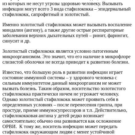
из которых не несут угрозы здоровью человеку. Вызывать
инфекции могут всего 3 вида стафилококка – эпидермальный
стафилококк, сапрофитный и золотистый.
Именно золотистый стафилококк может вызывать воспаление
миндалин (ангину), а также другие острые респираторные
заболевания верхних дыхательных путей – ринит, фарингит,
синусит и др.
Золотистый стафилококк является условно патогенным
микроорганизмом. Это значит, что его наличие в микрофлоре
слизистой оболочки не всегда приводит к развитию болезни.
Известно, что большую роль в развитии инфекции играет
состояние иммунной системы – у здорового человека с
сильным иммунитетом данный микроорганизм не может
вызвать болезнь. Таким образом, носительство золотистого
стафилококка практически ничем не угрожает человеку.
Однако золотистый стафилококк может проявить себя в
определенных условиях – после перенесения гриппа, при
простуде, приеме иммуносупрессоров и т.п. Действительно,
стафилококковая ангина у детей редко возникает
самостоятельно; обычно она развивается как осложнение
ОРВИ. К тому же, носитель инфекции может передать
стафилококк окружающим людям с менее устойчивой