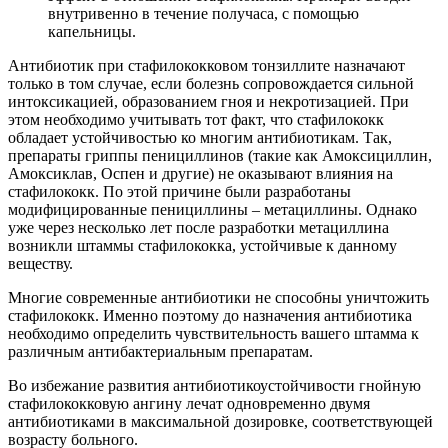
внутривенно в течение получаса, с помощью
капельницы.
Антибиотик при стафилококковом тонзиллите назначают
только в том случае, если болезнь сопровождается сильной
интоксикацией, образованием гноя и некротизацией. При
этом необходимо учитывать тот факт, что стафилококк
обладает устойчивостью ко многим антибиотикам. Так,
препараты гриппы пенициллинов (такие как Амоксициллин,
Амоксиклав, Оспен и другие) не оказывают влияния на
стафилококк. По этой причине были разработаны
модифицированные пенициллины – метациллины. Однако
уже через несколько лет после разработки метациллина
возникли штаммы стафилококка, устойчивые к данному
веществу.
Многие современные антибиотики не способны уничтожить
стафилококк. Именно поэтому до назначения антибиотика
необходимо определить чувствительность вашего штамма к
различным антибактериальным препаратам.
Во избежание развития антибиотикоустойчивости гнойную
стафилококковую ангину лечат одновременно двумя
антибиотиками в максимальной дозировке, соответствующей
возрасту больного.