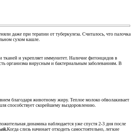
яли даже при терапии от туберкулеза. Считалось, что палочка
ильном сухом кашле.
и тканей и укрепляет иммунитет. Наличие фитонцидов в
сть организма вирусным и бактериальным заболеваниям. В
вием благодаря животному жиру. Теплое молоко обволакивает
ашля способствует скорейшему выздоровлению.
ожительная динамика наблюдается уже спустя 2-3 дня после
ый.
Когда слизь начинает отходить самостоятельно, легкие