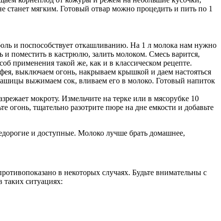
не станет мягким. Готовый отвар можно процедить и пить по 1
 боль и поспособствует откашливанию. На 1 л молока нам нужно
и поместить в кастрюлю, залить молоком. Смесь варится,
соб применения такой же, как и в классическом рецепте.
фея, выключаем огонь, накрываем крышкой и даем настояться
 кашицы выжимаем сок, вливаем его в молоко. Готовый напиток
зрежает мокроту. Измельчите на терке или в мясорубке 10
те огонь, тщательно разотрите пюре на дне емкости и добавьте
едорогие и доступные. Молоко лучше брать домашнее,
 противопоказано в некоторых случаях. Будьте внимательны с
в таких ситуациях: