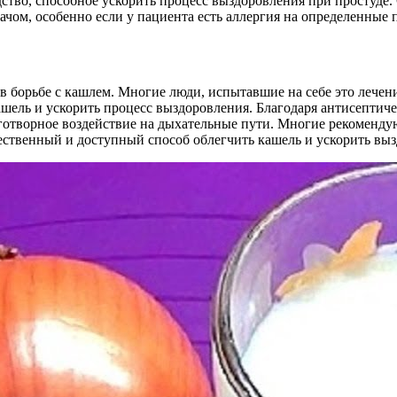
ство, способное ускорить процесс выздоровления при простуде
ачом, особенно если у пациента есть аллергия на определенные 
 в борьбе с кашлем. Многие люди, испытавшие на себе это лече
ашель и ускорить процесс выздоровления. Благодаря антисептич
готворное воздействие на дыхательные пути. Многие рекомендую
стественный и доступный способ облегчить кашель и ускорить вы