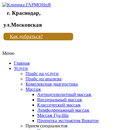
г. Краснодар,
Клиника
ул.Московская
"Новая
Как добраться?
жизнь"
Меню
Клиника
"Новая
Главная
жизнь"
Услуги
Прайс на услуги
Прайс на анализы
Комплексная диагностика
Массаж
Антицеллюлитный массаж
Висцеральный массаж
Классический массаж
Лимфодренажный массаж
Массаж Гуа-Ша
Пропитка экстрактом Виватон
Прием специалистов