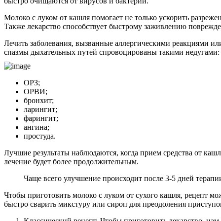
быстро очищаются от вирусов и бактерий.
Молоко с луком от кашля помогает не только ускорить разреже
Также лекарство способствует быстрому заживлению поврежд
Лечить заболевания, вызванные аллергическими реакциями ил
спазмы дыхательных путей спровоцированы такими недугами:
ОРЗ;
ОРВИ;
бронхит;
ларингит;
фарингит;
ангина;
простуда.
Лучшие результаты наблюдаются, когда прием средства от кашл
лечение будет более продолжительным.
Чаще всего улучшение происходит после 3-5 дней терапи
Чтобы приготовить молоко с луком от сухого кашля, рецепт м
быстро сварить микстуру или сироп для преодоления приступо
Классический рецепт. Чтобы приготовить лекарство, нам