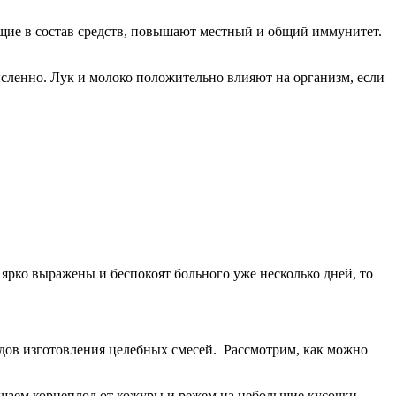
ящие в состав средств, повышают местный и общий иммунитет.
ленно. Лук и молоко положительно влияют на организм, если
 ярко выражены и беспокоят больного уже несколько дней, то
одов изготовления целебных смесей. Рассмотрим, как можно
ищаем корнеплод от кожуры и режем на небольшие кусочки,