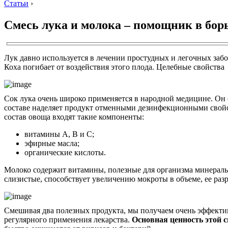
Статьи
›
Смесь лука и молока – помощник в бор
Лук давно используется в лечении простудных и легочных заб
Коха погибает от воздействия этого плода. Целебные свойства
Сок лука очень широко применяется в народной медицине. Он 
составе наделяет продукт отменными дезинфекционными свойс
состав овоща входят такие компоненты:
витамины А, В и С;
эфирные масла;
органические кислоты.
Молоко содержит витамины, полезные для организма минералы
слизистые, способствует увеличению мокроты в объеме, ее ра
Смешивая два полезных продукта, мы получаем очень эффектив
регулярного применения лекарства.
Основная ценность этой с