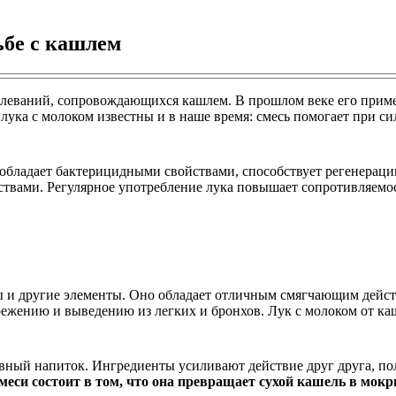
ьбе с кашлем
олеваний, сопровождающихся кашлем. В прошлом веке его примен
 лука с молоком известны и в наше время: смесь помогает при с
обладает бактерицидными свойствами, способствует регенераци
твами. Регулярное употребление лука повышает сопротивляемо
 и другие элементы. Оно обладает отличным смягчающим дейст
зрежению и выведению из легких и бронхов. Лук с молоком от к
ный напиток. Ингредиенты усиливают действие друг друга, пол
меси состоит в том, что она превращает сухой кашель в мокр