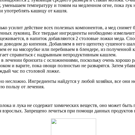
т, уменьшаем температуру и томим на медленном огне, пока лук 
 и употреблять кашицу от кашля.
лько усилит действие всех полезных компонентов, а мед снимет
нных луковиц. Все твердые ингредиенты необходимо измельчить 
оцеживается, в напиток добавляются 2 столовые ложки меда. Спо
 и доводим до кипения. Добавляем в него щепотку сушеного шал
ваем ее на мясорубке или перебиваем в блендере, из полученной
огает справиться с надрывным непродуктивным кашлем.
 в лечении бронхита с осложнениями, поскольку очень хорошо ра
оком и варите, пока овощи полностью не разварятся. Затем убавь
ждый час по столовой ложке.
но несложно. Ингредиенты найдутся у любой хозяйки, все они н
ю пользу от лечения.
 молока и лука не содержит химических веществ, оно может быть
для взрослых. Запрещено лечиться при помощи данных продуктов 