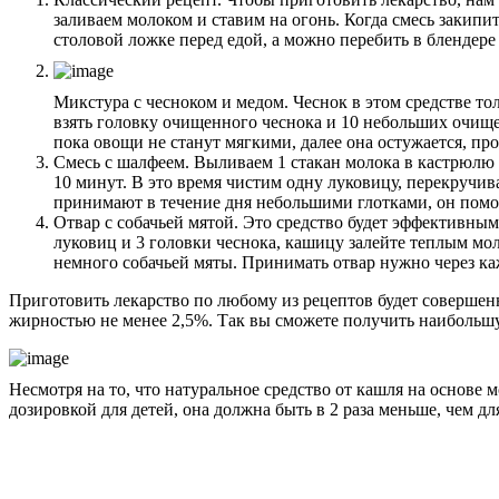
заливаем молоком и ставим на огонь. Когда смесь закипи
столовой ложке перед едой, а можно перебить в блендере
Микстура с чесноком и медом. Чеснок в этом средстве то
взять головку очищенного чеснока и 10 небольших очище
пока овощи не станут мягкими, далее она остужается, пр
Смесь с шалфеем. Выливаем 1 стакан молока в кастрюлю
10 минут. В это время чистим одну луковицу, перекручи
принимают в течение дня небольшими глотками, он пом
Отвар с собачьей мятой. Это средство будет эффективным
луковиц и 3 головки чеснока, кашицу залейте теплым мол
немного собачьей мяты. Принимать отвар нужно через ка
Приготовить лекарство по любому из рецептов будет совершен
жирностью не менее 2,5%. Так вы сможете получить наибольшу
Несмотря на то, что натуральное средство от кашля на основе
дозировкой для детей, она должна быть в 2 раза меньше, чем 