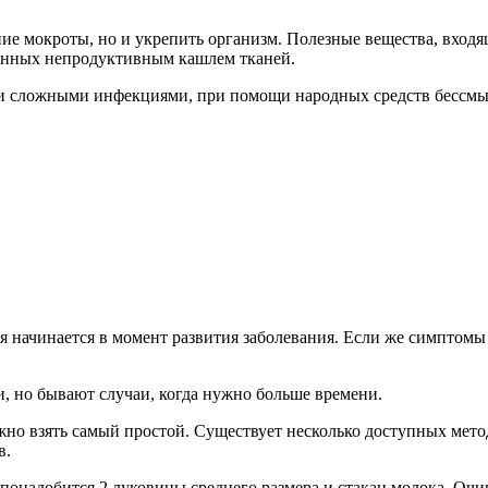
ние мокроты, но и укрепить организм. Полезные вещества, вход
енных непродуктивным кашлем тканей.
и сложными инфекциями, при помощи народных средств бессмыс
я начинается в момент развития заболевания. Если же симптомы
и, но бывают случаи, когда нужно больше времени.
ожно взять самый простой. Существует несколько доступных мет
в.
 понадобится 2 луковицы среднего размера и стакан молока. Оч