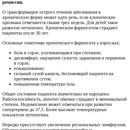
ремиссии.
О трансформации острого течения заболевания в
хроническую форму может идти речь, если клинические
признаки отмечаются свыше трех недель. Для детей такое
развитие нетипично. Хроническим фарингитом страдают
пациенты после 30 лет.
Основные симптомы хронического фарингита у взрослых:
боль в горле, усиливающаяся при глотании;
дискомфорт, ощущение сухости, царапания и першения
в горле;
покашливание;
сильный сухой кашель, беспокоящий пациента на
протяжении суток;
повышенная температура тела.
Общее состояние пациента значительно не нарушено.
Работоспособность, аппетит обычно страдают в минимальной
степени. Недомогание может отмечаться при развитии
гипертермии до 37,5. Более высокие температурные
показатели нетипичны.
Нередко присутствует увеличение региональных лимфоузлов.
Обычно поражение касается переднешейных,