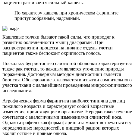
пациента развивается сильный кашель.
По характеру кашель при хроническом фарингите
приступообразный, надсадный.
Кашлевые толчки бывают такой силы, что приводят к
развитию болезненности мышц диафрагмы. При
распространении процесса на нижние отделы глотки
пациентов также беспокоит охриплость голоса.
Поскольку бугристостью слизистой оболочки характеризуется
также рак глотки, то важным является уточнение природы
поражения. Достоверным методом диагностики является
биопсия. Обследование заключается в изъятии сомнительного
участка ткани с дальнейшим проведением микроскопического
исследования.
Атрофическая форма фарингита наиболее типична для лиц
пожилого возраста и характеризует собой возрастные
изменения, происходящие в организме. Нередко такое течение
сочетается с аналогичными изменениями слизистой носа.
Однако атрофическая форма фарингита может встречаться и у
определенных народностей, в пищевой рацион которых
входят острые и пряные блюда.