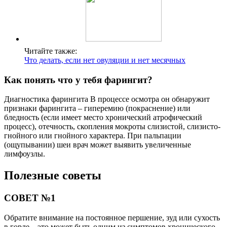
Читайте также:
Что делать, если нет овуляции и нет месячных
Как понять что у тебя фарингит?
Диагностика фарингита В процессе осмотра он обнаружит
признаки фарингита – гиперемию (покраснение) или
бледность (если имеет место хронический атрофический
процесс), отечность, скопления мокроты слизистой, слизисто-
гнойного или гнойного характера. При пальпации
(ощупывании) шеи врач может выявить увеличенные
лимфоузлы.
Полезные советы
СОВЕТ №1
Обратите внимание на постоянное першение, зуд или сухость
в горле – это может быть одним из симптомов хронического