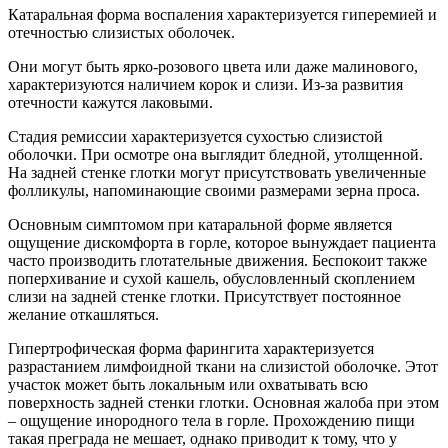
Катаральная форма воспаления характеризуется гиперемией и
отечностью слизистых оболочек.
Они могут быть ярко-розового цвета или даже малинового,
характеризуются наличием корок и слизи. Из-за развития
отечности кажутся лаковыми.
Стадия ремиссии характеризуется сухостью слизистой
оболочки. При осмотре она выглядит бледной, утолщенной.
На задней стенке глотки могут присутствовать увеличенные
фолликулы, напоминающие своими размерами зерна проса.
Основным симптомом при катаральной форме является
ощущение дискомфорта в горле, которое вынуждает пациента
часто производить глотательные движения. Беспокоит также
поперхивание и сухой кашель, обусловленный скоплением
слизи на задней стенке глотки. Присутствует постоянное
желание откашляться.
Гипертрофическая форма фарингита характеризуется
разрастанием лимфоидной ткани на слизистой оболочке. Этот
участок может быть локальным или охватывать всю
поверхность задней стенки глотки. Основная жалоба при этом
– ощущение инородного тела в горле. Прохождению пищи
такая преграда не мешает, однако приводит к тому, что у