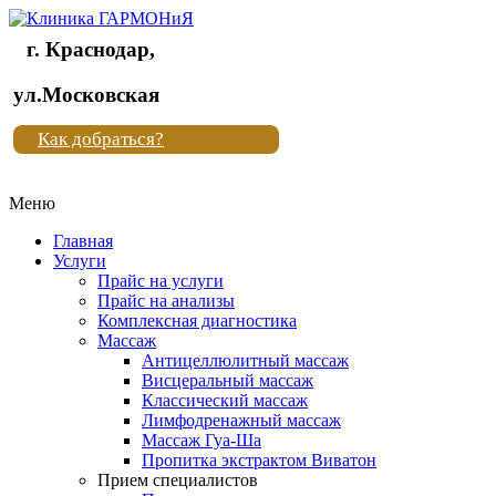
г. Краснодар,
Клиника
ул.Московская
"Новая
Как добраться?
жизнь"
Меню
Клиника
"Новая
Главная
жизнь"
Услуги
Прайс на услуги
Прайс на анализы
Комплексная диагностика
Массаж
Антицеллюлитный массаж
Висцеральный массаж
Классический массаж
Лимфодренажный массаж
Массаж Гуа-Ша
Пропитка экстрактом Виватон
Прием специалистов