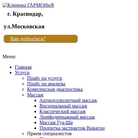
г. Краснодар,
Клиника
ул.Московская
"Новая
Как добраться?
жизнь"
Меню
Клиника
"Новая
Главная
жизнь"
Услуги
Прайс на услуги
Прайс на анализы
Комплексная диагностика
Массаж
Антицеллюлитный массаж
Висцеральный массаж
Классический массаж
Лимфодренажный массаж
Массаж Гуа-Ша
Пропитка экстрактом Виватон
Прием специалистов