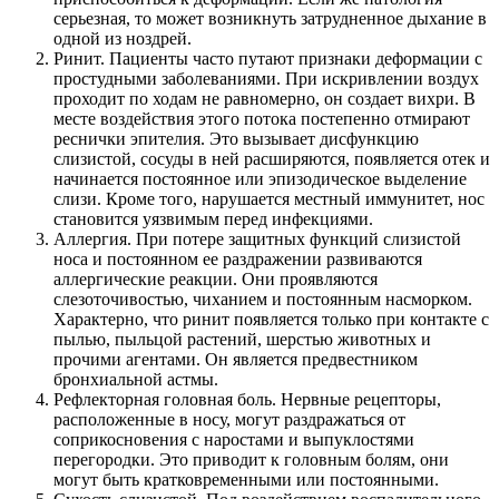
серьезная, то может возникнуть затрудненное дыхание в
одной из ноздрей.
Ринит. Пациенты часто путают признаки деформации с
простудными заболеваниями. При искривлении воздух
проходит по ходам не равномерно, он создает вихри. В
месте воздействия этого потока постепенно отмирают
реснички эпителия. Это вызывает дисфункцию
слизистой, сосуды в ней расширяются, появляется отек и
начинается постоянное или эпизодическое выделение
слизи. Кроме того, нарушается местный иммунитет, нос
становится уязвимым перед инфекциями.
Аллергия. При потере защитных функций слизистой
носа и постоянном ее раздражении развиваются
аллергические реакции. Они проявляются
слезоточивостью, чиханием и постоянным насморком.
Характерно, что ринит появляется только при контакте с
пылью, пыльцой растений, шерстью животных и
прочими агентами. Он является предвестником
бронхиальной астмы.
Рефлекторная головная боль. Нервные рецепторы,
расположенные в носу, могут раздражаться от
соприкосновения с наростами и выпуклостями
перегородки. Это приводит к головным болям, они
могут быть кратковременными или постоянными.