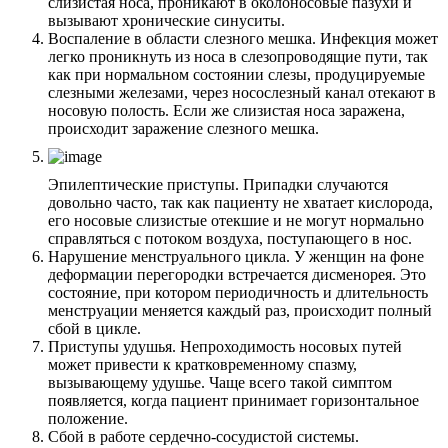
слизистая носа, проникают в околоносовые пазухи и
вызывают хронические синуситы.
Воспаление в области слезного мешка. Инфекция может
легко проникнуть из носа в слезопроводящие пути, так
как при нормальном состоянии слезы, продуцируемые
слезными железами, через носослезный канал отекают в
носовую полость. Если же слизистая носа заражена,
происходит заражение слезного мешка.
Эпилептические приступы. Припадки случаются
довольно часто, так как пациенту не хватает кислорода,
его носовые слизистые отекшие и не могут нормально
справляться с потоком воздуха, поступающего в нос.
Нарушение менструального цикла. У женщин на фоне
деформации перегородки встречается дисменорея. Это
состояние, при котором периодичность и длительность
менструации меняется каждый раз, происходит полный
сбой в цикле.
Приступы удушья. Непроходимость носовых путей
может привести к кратковременному спазму,
вызывающему удушье. Чаще всего такой симптом
появляется, когда пациент принимает горизонтальное
положение.
Сбой в работе сердечно-сосудистой системы.