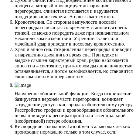
Сухость слизистой. Под воздействием воспалительного
процесса, который провоцирует деформация
перегородки, слизистая истощается и нарушается
продуцирование секрета. Это вызывает сухость.
Кровотечения. Со стороны выпуклости носовой
перегородки слизистая со временем становится очень
тонкой, ее можно повредить даже при незначительном
механическом воздействии. Утренний туалет или
малейший удар приводит к носовому кровотечению.
Храп и апноэ сна. Искривленная перегородка приводит
к нарушению дыхания во время сна. При вдохе и
выдохе слышен характерный храп, редко наблюдается
апноэ сна – состояние, при котором дыхание полностью
останавливается, а потом возобновляется, но становится
слишком частым и прерывистым.
Нарушение обонятельной функции. Когда искривление
базируется в верхней части перегородки, возникает
затруднение доступа кислорода к обонятельному центру.
Расстройство трофики и кровообращения обонятельного
нерва приводит к респираторной или эссенциальной
(необратимой) потере обоняния.
Кислородное голодание. Газообмен в альвеолах легких
происходит нормально только в том случае, если