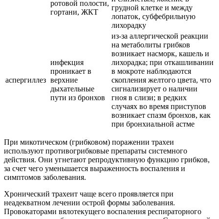
ротовой полости,
грудной клетке и между
гортани, ЖКТ
лопаток, субфебрильную
лихорадку
из-за аллергической реакции
на метаболиты грибков
возникает насморк, кашель и
инфекция
лихорадка; при откашливании
проникает в
в мокроте наблюдаются
аспергиллез
верхние
скопления желтого цвета, что
дыхательные
сигнализирует о наличии
пути из бронхов
гноя в слизи; в редких
случаях во время приступов
возникает спазм бронхов, как
при бронхиальной астме
При микотическом (грибковом) поражении трахеи
используют противогрибковые препараты системного
действия. Они угнетают репродуктивную функцию грибков,
за счет чего уменьшается выраженность воспаления и
симптомов заболевания.
Хронический трахеит чаще всего проявляется при
неадекватном лечении острой формы заболевания.
Провокаторами вялотекущего воспаления респираторного