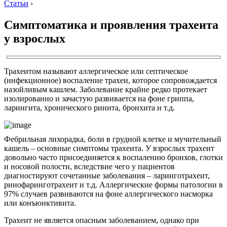
Статьи
›
Симптоматика и проявления трахеита
у взрослых
Трахеитом называют аллергическое или септическое
(инфекционное) воспаление трахеи, которое сопровождается
назойливым кашлем. Заболевание крайне редко протекает
изолированно и зачастую развивается на фоне гриппа,
ларингита, хронического ринита, бронхита и т.д.
Фебрильная лихорадка, боли в грудной клетке и мучительный
кашель – основные симптомы трахеита. У взрослых трахеит
довольно часто присоединяется к воспалению бронхов, глотки
и носовой полости, вследствие чего у пациентов
диагностируют сочетанные заболевания – ларинготрахеит,
ринофаринготрахеит и т.д. Аллергические формы патологии в
97% случаев развиваются на фоне аллергического насморка
или конъюнктивита.
Трахеит не является опасным заболеванием, однако при