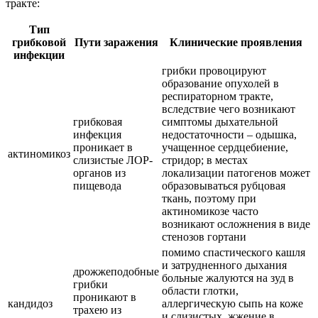
тракте:
Тип
грибковой
Пути заражения
Клинические проявления
инфекции
грибки провоцируют
образование опухолей в
респираторном тракте,
вследствие чего возникают
грибковая
симптомы дыхательной
инфекция
недостаточности – одышка,
проникает в
учащенное сердцебиение,
актиномикоз
слизистые ЛОР-
стридор; в местах
органов из
локализации патогенов может
пищевода
образовываться рубцовая
ткань, поэтому при
актиномикозе часто
возникают осложнения в виде
стенозов гортани
помимо спастического кашля
и затрудненного дыхания
дрожжеподобные
больные жалуются на зуд в
грибки
области глотки,
проникают в
кандидоз
аллергическую сыпь на коже
трахею из
и слизистых, жжение в