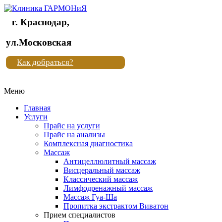
г. Краснодар,
Клиника
ул.Московская
"Новая
Как добраться?
жизнь"
Меню
Клиника
"Новая
Главная
жизнь"
Услуги
Прайс на услуги
Прайс на анализы
Комплексная диагностика
Массаж
Антицеллюлитный массаж
Висцеральный массаж
Классический массаж
Лимфодренажный массаж
Массаж Гуа-Ша
Пропитка экстрактом Виватон
Прием специалистов