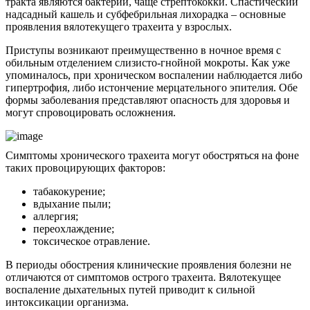
тракта являются бактерии, чаще стрептококки. Спастический
надсадный кашель и субфебрильная лихорадка – основные
проявления вялотекущего трахеита у взрослых.
Приступы возникают преимущественно в ночное время с
обильным отделением слизисто-гнойной мокроты. Как уже
упоминалось, при хроническом воспалении наблюдается либо
гипертрофия, либо истончение мерцательного эпителия. Обе
формы заболевания представляют опасность для здоровья и
могут спровоцировать осложнения.
Симптомы хронического трахеита могут обостряться на фоне
таких провоцирующих факторов:
табакокурение;
вдыхание пыли;
аллергия;
переохлаждение;
токсическое отравление.
В периоды обострения клинические проявления болезни не
отличаются от симптомов острого трахеита. Вялотекущее
воспаление дыхательных путей приводит к сильной
интоксикации организма.