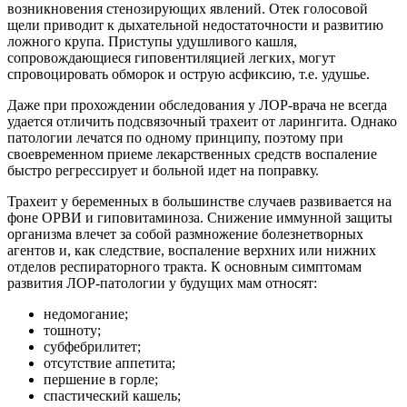
возникновения стенозирующих явлений. Отек голосовой
щели приводит к дыхательной недостаточности и развитию
ложного крупа. Приступы удушливого кашля,
сопровождающиеся гиповентиляцией легких, могут
спровоцировать обморок и острую асфиксию, т.е. удушье.
Даже при прохождении обследования у ЛОР-врача не всегда
удается отличить подсвязочный трахеит от ларингита. Однако
патологии лечатся по одному принципу, поэтому при
своевременном приеме лекарственных средств воспаление
быстро регрессирует и больной идет на поправку.
Трахеит у беременных в большинстве случаев развивается на
фоне ОРВИ и гиповитаминоза. Снижение иммунной защиты
организма влечет за собой размножение болезнетворных
агентов и, как следствие, воспаление верхних или нижних
отделов респираторного тракта. К основным симптомам
развития ЛОР-патологии у будущих мам относят:
недомогание;
тошноту;
субфебрилитет;
отсутствие аппетита;
першение в горле;
спастический кашель;