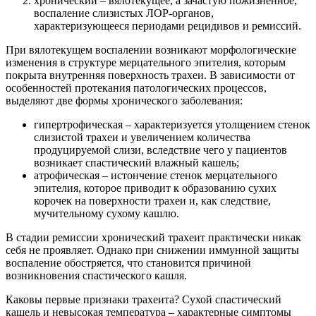
хронический – вялотекущее, а зачастую пожизненное,
воспаление слизистых ЛОР-органов,
характеризующееся периодами рецидивов и ремиссий.
При вялотекущем воспалении возникают морфологические
изменения в структуре мерцательного эпителия, которым
покрыта внутренняя поверхность трахеи. В зависимости от
особенностей протекания патологических процессов,
выделяют две формы хронического заболевания:
гипертрофическая – характеризуется утолщением стенок
слизистой трахеи и увеличением количества
продуцируемой слизи, вследствие чего у пациентов
возникает спастический влажный кашель;
атрофическая – истончение стенок мерцательного
эпителия, которое приводит к образованию сухих
корочек на поверхности трахеи и, как следствие,
мучительному сухому кашлю.
В стадии ремиссии хронический трахеит практически никак
себя не проявляет. Однако при снижении иммунной защиты
воспаление обостряется, что становится причиной
возникновения спастического кашля.
Каковы первые признаки трахеита? Сухой спастический
кашель и невысокая температура – характерные симптомы