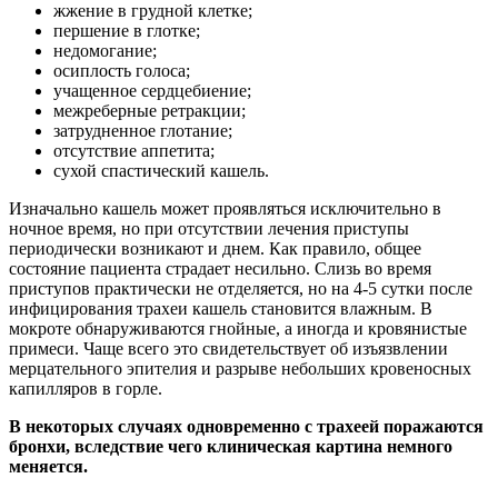
жжение в грудной клетке;
першение в глотке;
недомогание;
осиплость голоса;
учащенное сердцебиение;
межреберные ретракции;
затрудненное глотание;
отсутствие аппетита;
сухой спастический кашель.
Изначально кашель может проявляться исключительно в
ночное время, но при отсутствии лечения приступы
периодически возникают и днем. Как правило, общее
состояние пациента страдает несильно. Слизь во время
приступов практически не отделяется, но на 4-5 сутки после
инфицирования трахеи кашель становится влажным. В
мокроте обнаруживаются гнойные, а иногда и кровянистые
примеси. Чаще всего это свидетельствует об изъязвлении
мерцательного эпителия и разрыве небольших кровеносных
капилляров в горле.
В некоторых случаях одновременно с трахеей поражаются
бронхи, вследствие чего клиническая картина немного
меняется.