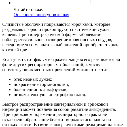
Читайте также:
Опасность приступов кашля
Слизистые оболочки покрываются корочками, которые
раздражают горло и провоцируют спастический сухой
кашель. При гипертрофической форме заболевания
наблюдается сильное расширение кровеносных сосудов,
вследствие чего мерцательный эпителий приобретает ярко-
красный цвет.
Если учесть тот факт, что трахеит чаще всего развивается на
фоне других респираторных заболеваний, к числу
сопутствующих местных проявлений можно отнести:
отек небных дужек;
покраснение гортаноглотки;
болезненность лимфоузлов;
незначительную гипертрофию гланд.
Быстрое распространение бактериальной и грибковой
инфекции может повлечь за собой развитие лимфаденита.
При грибковом поражении респираторного тракта не
исключено образование белого творожистого налета на
стенках глотки. В связи с аллергическими реакциями на коже