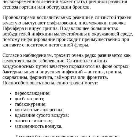
несвоевременном лечении может стать причиной развития
стеноза гортани или обструкции бронхов.
Провокаторами воспалительных реакций в слизистой трахеи
зачастую выступают стафилококки, пневмококки, палочка
Пфейфера и вирус гриппа. Подавляющее большинство
возбудителей инфекции малоустойчивы в окружающей среде,
поэтому инфицирование происходит преимущественно при
контакте с носителем патогенной флоры.
Согласно наблюдениям, трахеит очень редко развивается как
самостоятельное заболевание. Слизистые нижних
воздухоносных путей зачастую поражаются на фоне острых
бактериальных и вирусных инфекций – ангины, гриппа,
скарлатины, фарингита, гайморита или фронтита.
Поспособствовать воспалению трахеи могут:
переохлаждение;
дисбактериоз;
табакокурение;
контактные аллергены;
вдыхание сухого воздуха;
ожоги слизистых;
запыленность воздуха.
Трахеиту больше подвержены люди, страдающие