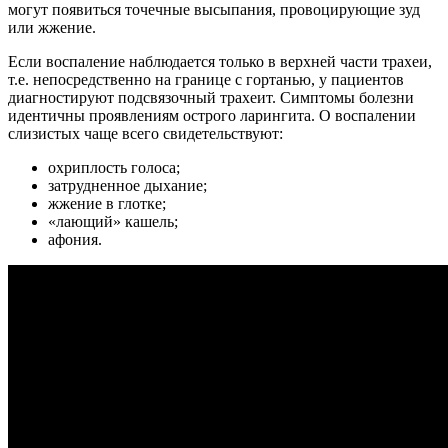
могут появиться точечные высыпания, провоцирующие зуд
или жжение.
Если воспаление наблюдается только в верхней части трахеи,
т.е. непосредственно на границе с гортанью, у пациентов
диагностируют подсвязочный трахеит. Симптомы болезни
идентичны проявлениям острого ларингита. О воспалении
слизистых чаще всего свидетельствуют:
охриплость голоса;
затрудненное дыхание;
жжение в глотке;
«лающий» кашель;
афония.