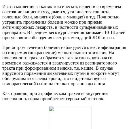
Из-за скопления в тканях токсических веществ со временем
состояние пациента ухудшается, усиливается тошнота,
головные боли, миалгия (боль в мышцах) и т.д. Полностью
устранить проявления болезни можно при приеме
антимикробных лекарств, в частности сульфаниламидных
препаратов. В среднем весь курс лечения занимает 10-14 дней
при условии соблюдения всех рекомендаций ЛОР-врача.
При остром течении болезни наблюдается отек, инфильтрация
и гиперемия (покраснение) мерцательного эпителия. На
поверхности трахеи образуется вязкая слизь, которая со
временем разжижается и эвакуируется из респираторного
тракта при форсированном выдохе, т.е. кашле. В случае
вирусного поражения дыхательных путей в мокроте могут
обнаруживаться следы крови, что свидетельствует о
геморрагической сыпи на стенках органов дыхания.
Как правило, при атрофическом трахеите внутренняя
поверхность горла приобретает сероватый оттенок.