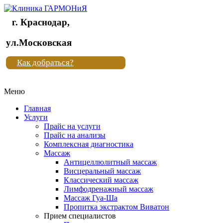
г. Краснодар,
Клиника
ул.Московская
"Новая
Как добраться?
жизнь"
Меню
Клиника
"Новая
Главная
жизнь"
Услуги
Прайс на услуги
Прайс на анализы
Комплексная диагностика
Массаж
Антицеллюлитный массаж
Висцеральный массаж
Классический массаж
Лимфодренажный массаж
Массаж Гуа-Ша
Пропитка экстрактом Виватон
Прием специалистов