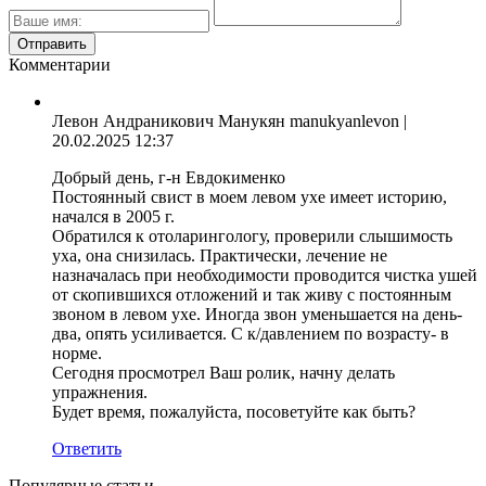
Комментарии
Левон Андраникович Манукян manukyanlevon
|
20.02.2025 12:37
Добрый день, г-н Евдокименко
Постоянный свист в моем левом ухе имеет историю,
начался в 2005 г.
Обратился к отоларингологу, проверили слышимость
уха, она снизилась. Практически, лечение не
назначалась при необходимости проводится чистка ушей
от скопившихся отложений и так живу с постоянным
звоном в левом ухе. Иногда звон уменьшается на день-
два, опять усиливается. С к/давлением по возрасту- в
норме.
Сегодня просмотрел Ваш ролик, начну делать
упражнения.
Будет время, пожалуйста, посоветуйте как быть?
Ответить
Популярные статьи