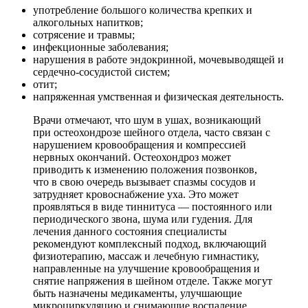
употребление большого количества крепких и
алкогольных напитков;
сотрясение и травмы;
инфекционные заболевания;
нарушения в работе эндокринной, мочевыводящей и
сердечно-сосудистой систем;
отит;
напряженная умственная и физическая деятельность.
Врачи отмечают, что шум в ушах, возникающий
при остеохондрозе шейного отдела, часто связан с
нарушением кровообращения и компрессией
нервных окончаний. Остеохондроз может
приводить к изменению положения позвонков,
что в свою очередь вызывает спазмы сосудов и
затрудняет кровоснабжение уха. Это может
проявляться в виде тиннитуса — постоянного или
периодического звона, шума или гудения. Для
лечения данного состояния специалисты
рекомендуют комплексный подход, включающий
физиотерапию, массаж и лечебную гимнастику,
направленные на улучшение кровообращения и
снятие напряжения в шейном отделе. Также могут
быть назначены медикаменты, улучшающие
микроциркуляцию и снимающие воспаление.