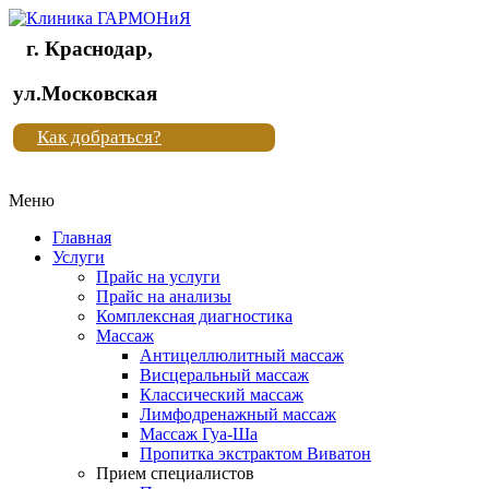
г. Краснодар,
Клиника
ул.Московская
"Новая
Как добраться?
жизнь"
Меню
Клиника
"Новая
Главная
жизнь"
Услуги
Прайс на услуги
Прайс на анализы
Комплексная диагностика
Массаж
Антицеллюлитный массаж
Висцеральный массаж
Классический массаж
Лимфодренажный массаж
Массаж Гуа-Ша
Пропитка экстрактом Виватон
Прием специалистов