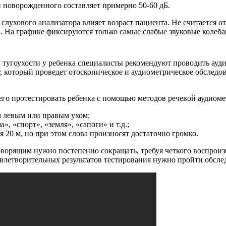
 новорожденного составляет примерно 50-60 дБ.
 слухового анализатора влияет возраст пациента. Не считается 
 На графике фиксируются только самые слабые звуковые колебан
 тугоухости у ребенка специалисты рекомендуют проводить ауд
, который проведет отоскопическое и аудиометрическое обследов
его протестировать ребенка с помощью методов речевой аудиоме
ам левым или правым ухом;
», «спорт», «земля», «сапоги» и т.д.;
 20 м, но при этом слова произносят достаточно громко.
говорящим нужно постепенно сокращать, требуя четкого воспрои
влетворительных результатов тестирования нужно пройти обслед