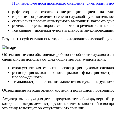
При переломе носа произошло смещение: симптомы и по
рефлекторные – отслеживание реакции пациента на звуки
игровые – определение степени слуховой чувствительности
специалист просит испытуемого выполнить какое-то дейс
речевые – оценка порога слышимости речевого сигнала,
тональные – проверка чувствительности звукопроводяще
Результаты субъективных методов исследования слуховой чувс
Объективные способы оценки работоспособности слухового анал
специалисты используют следующие методы аудиометрии:
отоакустическая эмиссия – регистрация звуковых сигнал
регистрация вызванных потенциалов – фиксация электрич
новорожденного;
тимпанометрия – создание давления воздуха в наружном 
Объективные методы оценки костной и воздушной проводимости
Аудиограмма слуха для детей представляет собой двумерный гр
которые наглядно демонстрируют наличие отклонений в воспри
это свидетельствует об отсутствии отклонений.