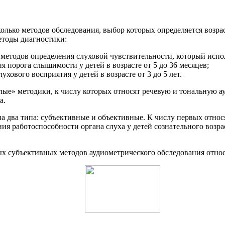
колько методов обследования, выбор которых определяется возр
етоды диагностики:
методов определения слуховой чувствительности, который испо
я порога слышимости у детей в возрасте от 5 до 36 месяцев;
ухового восприятия у детей в возрасте от 3 до 5 лет.
лые» методики, к числу которых относят речевую и тональную а
а.
 два типа: субъективные и объективные. К числу первых относя
я работоспособности органа слуха у детей сознательного возрас
ых субъективных методов аудиометрического обследования относ