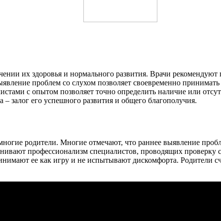
ечении их здоровья и нормального развития. Врачи рекомендуют
е выявление проблем со слухом позволяет своевременно принима
истами с опытом позволяет точно определить наличие или отсут
а – залог его успешного развития и общего благополучия.
 многие родители. Многие отмечают, что раннее выявление проб
енивают профессионализм специалистов, проводящих проверку с
нимают ее как игру и не испытывают дискомфорта. Родители счи