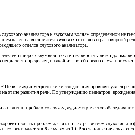
ть слухового анализатора к звуковым волнам определенной интен
ием качества восприятия звуковых сигналов и разговорной реч
одящего отделов слухового анализатора.
еделения порога звуковой чувствительности у детей дошкольног
пециалист определяет, в какой из частей органа слуха присутст
те? Первые аудиометрические исследования проводят уже через 
на этапе развития речи. По утверждению педиатров, врожденная
 о наличии проблем со слухом, аудиометрическое обследование 
корректировать проблемы, связанные с развитием слуховой дисф
атологии удается в 8 случаях из 10. Восстановление слуха сп