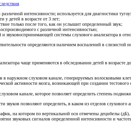
следствия
 различной интенсивности; используется для диагностики тугоу
 у детей в возрасте от 3 лет;
твие только после того, как он услышит определенный звук;
 воспроизводимого с различной интенсивностью;
й и звуковоспринимающей системы слухового анализатора в отно
твительности определяются наличием воспалений в слизистой но
изатора чаще применяются в обследовании детей в возрасте до 
ов в наружном слуховом канале, генерируемых волосковыми клетк
еской активности мозга, возникающей при создании тестового 
слуховом канале, которое позволяет определить степень подвиж
 звуков позволяют определить, в каком из отделов слухового 
афик, на котором по вертикальной оси отмечены децибелы (дБ), 
ятии звуковых сигналов определенной интенсивности и частоты.