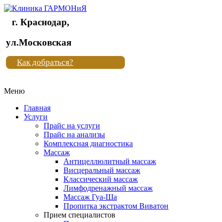
г. Краснодар,
Клиника
ул.Московская
"Новая
Как добраться?
жизнь"
Меню
Клиника
"Новая
Главная
жизнь"
Услуги
Прайс на услуги
Прайс на анализы
Комплексная диагностика
Массаж
Антицеллюлитный массаж
Висцеральный массаж
Классический массаж
Лимфодренажный массаж
Массаж Гуа-Ша
Пропитка экстрактом Виватон
Прием специалистов