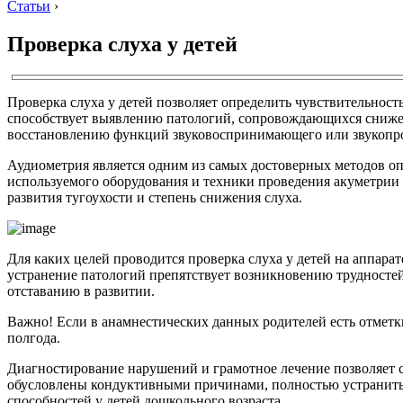
Статьи
›
Проверка слуха у детей
Проверка слуха у детей позволяет определить чувствительнос
способствует выявлению патологий, сопровождающихся снижен
восстановлению функций звуковоспринимающего или звукопров
Аудиометрия является одним из самых достоверных методов опр
используемого оборудования и техники проведения акуметрии с
развития тугоухости и степень снижения слуха.
Для каких целей проводится проверка слуха у детей на аппара
устранение патологий препятствует возникновению трудностей 
отставанию в развитии.
Важно! Если в анамнестических данных родителей есть отметки
полгода.
Диагностирование нарушений и грамотное лечение позволяет с
обусловлены кондуктивными причинами, полностью устранить п
способностей у детей дошкольного возраста.