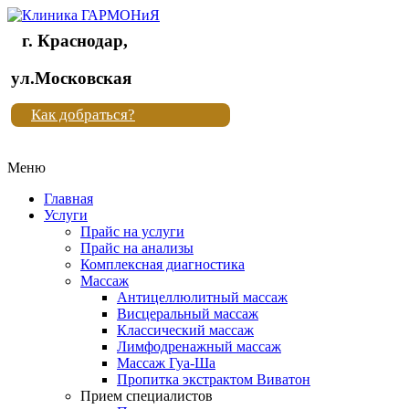
г. Краснодар,
Клиника
ул.Московская
"Новая
Как добраться?
жизнь"
Меню
Клиника
"Новая
Главная
жизнь"
Услуги
Прайс на услуги
Прайс на анализы
Комплексная диагностика
Массаж
Антицеллюлитный массаж
Висцеральный массаж
Классический массаж
Лимфодренажный массаж
Массаж Гуа-Ша
Пропитка экстрактом Виватон
Прием специалистов