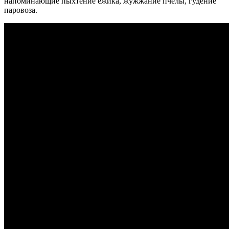
напоминающие пыхтение ёжика, жужжание пчелы, гудение
паровоза.