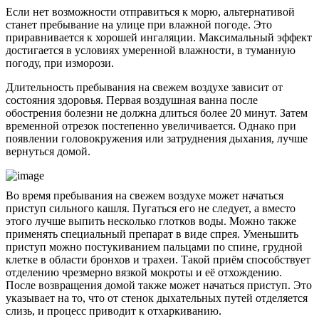
Если нет возможности отправиться к морю, альтернативой
станет пребывание на улице при влажной погоде. Это
приравнивается к хорошей ингаляции. Максимальный эффект
достигается в условиях умеренной влажности, в туманную
погоду, при изморози.
Длительность пребывания на свежем воздухе зависит от
состояния здоровья. Первая воздушная ванна после
обострения болезни не должна длиться более 20 минут. Затем
временной отрезок постепенно увеличивается. Однако при
появлении головокружения или затруднения дыхания, лучше
вернуться домой.
Во время пребывания на свежем воздухе может начаться
приступ сильного кашля. Пугаться его не следует, а вместо
этого лучше выпить несколько глотков воды. Можно также
применять специальный препарат в виде спрея. Уменьшить
приступ можно постукиванием пальцами по спине, грудной
клетке в области бронхов и трахеи. Такой приём способствует
отделению чрезмерно вязкой мокроты и её отхождению.
После возвращения домой также может начаться приступ. Это
указывает на то, что от стенок дыхательных путей отделяется
слизь, и процесс приводит к отхаркиванию.