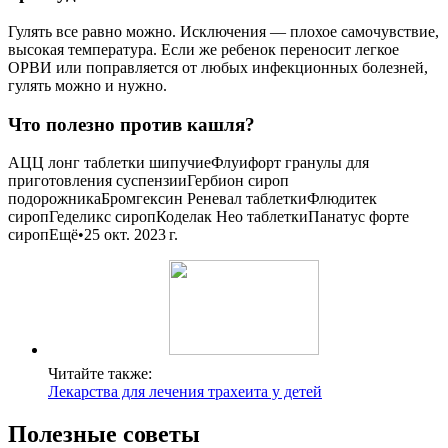
Гулять все равно можно. Исключения — плохое самочувствие,
высокая температура. Если же ребенок переносит легкое
ОРВИ или поправляется от любых инфекционных болезней,
гулять можно и нужно.
Что полезно против кашля?
АЦЦ лонг таблетки шипучиеФлуифорт гранулы для
приготовления суспензииГербион сироп
подорожникаБромгексин Реневал таблеткиФлюдитек
сиропГеделикс сиропКоделак Нео таблеткиПанатус форте
сиропЕщё•25 окт. 2023 г.
Читайте также:
Лекарства для лечения трахеита у детей
Полезные советы