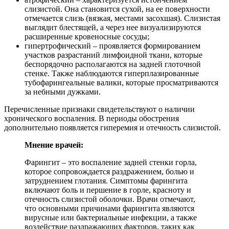
слизистой. Она становится сухой, на ее поверхности
отмечается слизь (вязкая, местами засохшая). Слизистая
выглядит блестящей, а через нее визуализируются
расширенные кровеносные сосуды;
гипертрофический – проявляется формированием
участков разрастаний лимфоидной ткани, которые
беспорядочно располагаются на задней глоточной
стенке. Также наблюдаются гиперплазированные
тубофарингеальные валики, которые просматриваются
за небными дужками.
Перечисленные признаки свидетельствуют о наличии
хронического воспаления. В периоды обострения
дополнительно появляется гиперемия и отечность слизистой.
Мнение врачей:
Фарингит – это воспаление задней стенки горла,
которое сопровождается раздражением, болью и
затруднением глотания. Симптомы фарингита
включают боль и першение в горле, красноту и
отечность слизистой оболочки. Врачи отмечают,
что основными причинами фарингита являются
вирусные или бактериальные инфекции, а также
воздействие раздражающих факторов, таких как