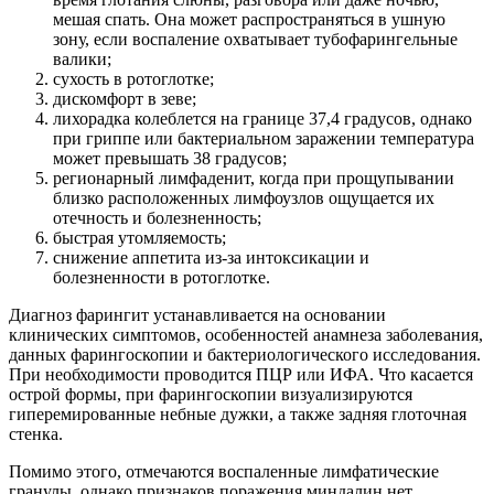
мешая спать. Она может распространяться в ушную
зону, если воспаление охватывает тубофарингельные
валики;
сухость в ротоглотке;
дискомфорт в зеве;
лихорадка колеблется на границе 37,4 градусов, однако
при гриппе или бактериальном заражении температура
может превышать 38 градусов;
регионарный лимфаденит, когда при прощупывании
близко расположенных лимфоузлов ощущается их
отечность и болезненность;
быстрая утомляемость;
снижение аппетита из-за интоксикации и
болезненности в ротоглотке.
Диагноз фарингит устанавливается на основании
клинических симптомов, особенностей анамнеза заболевания,
данных фарингоскопии и бактериологического исследования.
При необходимости проводится ПЦР или ИФА. Что касается
острой формы, при фарингоскопии визуализируются
гиперемированные небные дужки, а также задняя глоточная
стенка.
Помимо этого, отмечаются воспаленные лимфатические
гранулы, однако признаков поражения миндалин нет.