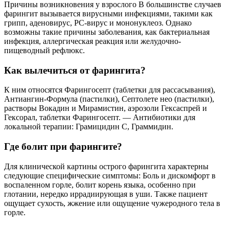
Причины возникновения у взрослого В большинстве случаев
фарингит вызывается вирусными инфекциями, такими как
грипп, аденовирус, РС-вирус и мононуклеоз. Однако
возможны такие причины заболевания, как бактериальная
инфекция, аллергическая реакция или желудочно-
пищеводный рефлюкс.
Как вылечиться от фарингита?
К ним относятся Фарингосепт (таблетки для рассасывания),
Антиангин-Формула (пастилки), Септолете нео (пастилки),
растворы Вокадин и Мирамистин, аэрозоли Гексаспрей и
Гексорал, таблетки Фарингосепт. — Антибиотики для
локальной терапии: Грамицидин С, Граммидин.
Где болит при фарингите?
Для клинической картины острого фарингита характерны
следующие специфические симптомы: Боль и дискомфорт в
воспаленном горле, болит корень языка, особенно при
глотании, нередко иррадиирующая в уши. Также пациент
ощущает сухость, жжение или ощущение чужеродного тела в
горле.