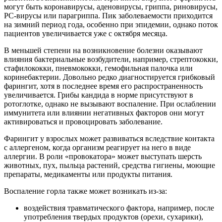
могут быть коронавирусы, аденовирусы, гриппа, риновирусы,
РС-вирусы или парагриппа. Пик заболеваемости приходится
на зимний период года, особенно при эпидемии, однако поток
пациентов увеличивается уже с октября месяца.
В меньшей степени на возникновение болезни оказывают
влияния бактериальные возбудители, например, стрептококки,
стафилококки, пневмококки, гемофильная палочка или
коринебактерии. Довольно редко диагностируется грибковый
фарингит, хотя в последнее время его распространенность
увеличивается. Грибы кандида в норме присутствуют в
ротоглотке, однако не вызывают воспаление. При ослаблении
иммунитета или влиянии негативных факторов они могут
активироваться и провоцировать заболевание.
Фарингит у взрослых может развиваться вследствие контакта
с аллергеном, когда организм реагирует на него в виде
аллергии. В роли «провокатора» может выступать шерсть
животных, пух, пыльца растений, средства гигиены, моющие
препараты, медикаменты или продукты питания.
Воспаление горла также может возникать из-за:
воздействия травматического фактора, например, после
употребления твердых продуктов (орехи, сухарики),