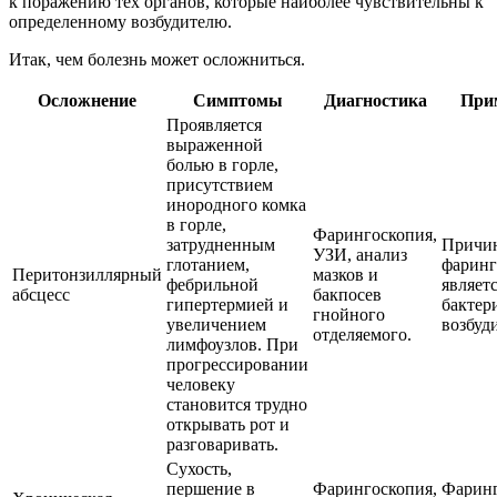
к поражению тех органов, которые наиболее чувствительны к
определенному возбудителю.
Итак, чем болезнь может осложниться.
Осложнение
Симптомы
Диагностика
При
Проявляется
выраженной
болью в горле,
присутствием
инородного комка
в горле,
Фарингоскопия,
затрудненным
Причи
УЗИ, анализ
глотанием,
фаринг
Перитонзиллярный
мазков и
фебрильной
являет
абсцесс
бакпосев
гипертермией и
бактер
гнойного
увеличением
возбуд
отделяемого.
лимфоузлов. При
прогрессировании
человеку
становится трудно
открывать рот и
разговаривать.
Сухость,
першение в
Фарингоскопия,
Фаринг