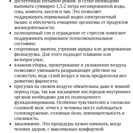
достаточный питьевой режим. В сутки необходимо
выпивать суммарно 1,5-2 литра негазированной воды,
сока, компота, киселя и чая. Это позволяет
поддерживать нормальный водно-электролитный
баланс и обеспечить очищение организма от продуктов
жизнедеятельности;
полноценный сон и ограждение от стрессов помогают
поддерживать нормальное психоэмоциональное
состояние;
спортивные занятия, утренняя зарядка или дозированная
физнагрузка. Для этого подходит плавание или
велопрогулки;
влажная уборка, проветривание и увлажнение воздуха
позволяют уменьшить раздражающее действие на
слизистую, ведь сухой воздух и пыль предрасполагают
развитию фарингита;
прогулки на свежем воздухе обязательны даже в зимний
период года, так как насыщение кислородов внутренних
органов необходимо для их полноценного
функционирования. Особенно чувствителен к гипоксии
головной мозг, отчего у человека могут наблюдаться
головокружение, головные боли, невнимательность и
сонливость;
закаливание. Эти процедуры нужно начинать, когда
человек здоров, с максимально комфортной