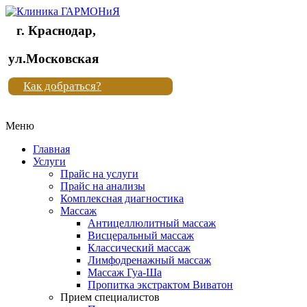
г. Краснодар,
Клиника
ул.Московская
"Новая
Как добраться?
жизнь"
Меню
Клиника
"Новая
Главная
жизнь"
Услуги
Прайс на услуги
Прайс на анализы
Комплексная диагностика
Массаж
Антицеллюлитный массаж
Висцеральный массаж
Классический массаж
Лимфодренажный массаж
Массаж Гуа-Ша
Пропитка экстрактом Виватон
Прием специалистов