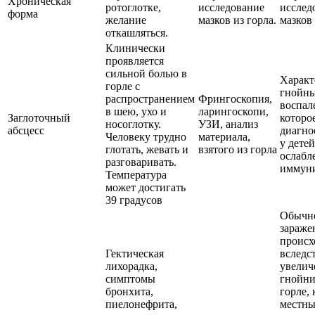
Хроническая
ротоглотке,
исследование
исслед
форма
желание
мазков из горла.
мазков 
откашляться.
Клинически
проявляется
сильной болью в
Характ
горле с
гнойн
распространением
Фрингоскопия,
воспал
в шею, ухо и
ларингоскопи,
Заглоточный
которо
носоглотку.
УЗИ, анализ
абсцесс
диагно
Человеку трудно
материала,
у детей
глотать, жевать и
взятого из горла
ослаб
разговаривать.
иммун
Температура
может достигать
39 градусов
Обычн
зараже
происх
Гектическая
вследс
лихорадка,
увелич
симптомы
гнойни
бронхита,
горле, 
пиелонефрита,
местн