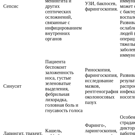
менингита и
иммуни
УЗИ, бакпосев,
Сепсис
других
может 
фарингоскопия.
септических
с бакт
осложнений,
воспал
связанные с
Развив
инфицированием
ослабл
внутренних
людей 
органов
операц
тяжел
заболе
иммуно
Пациента
беспокоит
Риноскопия,
заложенность
фарингоскопия,
Развив
носа, густые
исследование
результ
зеленоватые
Синусит
мазков,
распро
выделения,
рентгенография
инфекц
фебрильная
околоносовых
носогл
лихорадка,
пазух
головная боль и
гнусавость голоса
Особен
страда
Фаринго-,
диктор
Кашель,
ларингоскопия,
Ларингит, трахеит,
работн