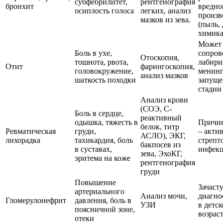
субфебрилитет,
рентгенография
бронхит
вредно
осиплость голоса
легких, анализ
произв
мазков из зева.
(пыль,
химика
Может
Боль в ухе,
сопров
Отоскопия,
тошнота, рвота,
лабири
Отит
фарингоскопия,
головокружение,
менинг
анализ мазков
шаткость походки
запущ
стадии
Анализ крови
(СОЭ, С-
Боль в сердце,
реактивный
одышка, тяжесть в
Причин
белок, титр
Ревматическая
груди,
– акти
АСЛО), ЭКГ,
лихорадка
тахикардия, боль
стрепт
бакпосев из
в суставах,
инфекц
зева, ЭхоКГ,
эритема на коже
рентгенография
груди
Повышение
Зачаст
артериального
Анализ мочи,
диагно
Гломерулонефрит
давления, боль в
УЗИ
в детс
поясничной зоне,
возрас
отеки