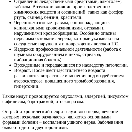
Отравления лекарственными средствами, алкоголем,
табаком. Возможно влияние производственных
химических веществ и соединений, таких как фосфор,
ртуть, свинец, бензин, красители.
Черепно-мозговые травмы, сопровождающиеся
капиллярными кровоизлияниями, отеками и
нарушениями кровообращения. Особенно опасны
переломы основания черепа, которые указывают на
сосудистые нарушения и повреждения волокон НС.
Издержки профессиональной деятельности (работа с
шумным оборудованием в цехах, стрельба,
вибрационная болезнь).
Врожденные и передающиеся по наследству патологии.
Возраст. После шестидесятилетнего возраста
развиваются возрастные изменения под воздействием
атеросклероза, повышенного тромбообразования,
гипертонии.
Также недуг провоцируется опухолями, аллергией, инсультом,
сифилисом, баротравмой, отосклерозом.
Острый и хронический неврит слухового нерва, лечение
которых несколько различается, являются основными
формами болезни – воспаления ушного нерва. Заболевания
бывают одно- и двусторонними.