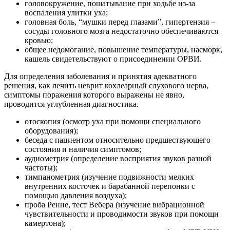
головокружение, пошатывание при ходьбе из-за
воспаления улитки уха;
головная боль, “мушки перед глазами”, гипертензия –
сосуды головного мозга недостаточно обеспечиваются
кровью;
общее недомогание, повышение температуры, насморк,
кашель свидетельствуют о присоединении ОРВИ.
Для определения заболевания и принятия адекватного
решения, как лечить неврит кохлеарный слухового нерва,
симптомы поражения которого выражены не явно,
проводится углубленная диагностика.
отоскопия (осмотр уха при помощи специального
оборудования);
беседа с пациентом относительно предшествующего
состояния и наличия симптомов;
аудиометрия (определение восприятия звуков разной
частоты);
тимпанометрия (изучение подвижности мелких
внутренних косточек и барабанной перепонки с
помощью давления воздуха);
проба Ренне, тест Вебера (изучение вибрационной
чувствительности и проводимости звуков при помощи
камертона);