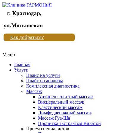
г. Краснодар,
Клиника
ул.Московская
"Новая
Как добраться?
жизнь"
Меню
Клиника
"Новая
Главная
жизнь"
Услуги
Прайс на услуги
Прайс на анализы
Комплексная диагностика
Массаж
Антицеллюлитный массаж
Висцеральный массаж
Классический массаж
Лимфодренажный массаж
Массаж Гуа-Ша
Пропитка экстрактом Виватон
Прием специалистов