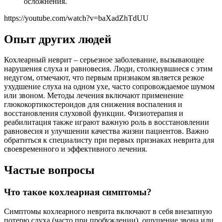
осложнения.
https://youtube.com/watch?v=baXadZhTdUU
Опыт других людей
Кохлеарный неврит – серьезное заболевание, вызывающее
нарушения слуха и равновесия. Люди, столкнувшиеся с этим
недугом, отмечают, что первым признаком является резкое
ухудшение слуха на одном ухе, часто сопровождаемое шумом
или звоном. Методы лечения включают применение
глюкокортикостероидов для снижения воспаления и
восстановления слуховой функции. Физиотерапия и
реабилитация также играют важную роль в восстановлении
равновесия и улучшении качества жизни пациентов. Важно
обратиться к специалисту при первых признаках неврита для
своевременного и эффективного лечения.
Частые вопросы
Что такое кохлеарная симптомы?
Симптомы кохлеарного неврита включают в себя внезапную
потерю слуха (часто при пробуждении), ощущение звона или