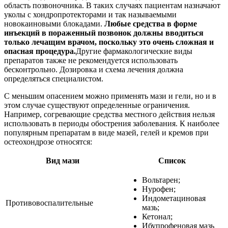
область позвоночника. В таких случаях пациентам назначают
уколы с хондропротекторами и так называемыми
новокаиновыми блокадами.
Любые средства в форме
инъекций в пораженный позвонок должны вводиться
только лечащим врачом, поскольку это очень сложная и
опасная процедура.
Другие фармакологические виды
препаратов также не рекомендуется использовать
бесконтрольно. Дозировка и схема лечения должна
определяться специалистом.
С меньшим опасением можно применять мази и гели, но и в
этом случае существуют определенные ограничения.
Например, согревающие средства местного действия нельзя
использовать в периоды обострения заболевания. К наиболее
популярным препаратам в виде мазей, гелей и кремов при
остеохондрозе относятся:
Вид мази
Список
Вольтарен;
Нурофен;
Индометациновая
Противовоспалительные
мазь;
Кетонал;
Ибупрофеновая мазь