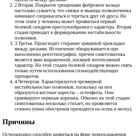
2.
Вторая. Покрытое трещинами фиброзное кольцо
настолько сужается, что связки и мышцы позвоночника
начинают соприкасаться и тереться друг об друга. На
этом этапе у человека может проявиться первый
болевой синдром приступообразного характера. Вторая
стадия приводит к формированию нестабильности
позвонков.
3.
Третья. Происходит стирание хрящевой прокладки
между дисками. Истончение обнаруживается при
выполнении рентгенографии, причем симптоматика
является ярко выраженной, носящей интенсивный
характер. На этой стадии болевой синдром можно снять
только путем использования сильнодействующих
препаратов.
4.
Четвертая. Характеризуется чрезмерной
нестабильностью позвонков, поскольку на них
образуются костные наросты – остеофиты. Они
травмируют нервные корешки. Обычно на этой стадии
симптоматика несколько стихает, но проявляется
сезонно (пики обострения приходятся на осень и весну).
Причины
Остеохондроз способен развиться на фоне переохлаждения