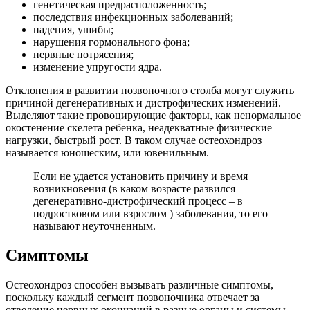
генетическая предрасположенность;
последствия инфекционных заболеваний;
падения, ушибы;
нарушения гормонального фона;
нервные потрясения;
изменение упругости ядра.
Отклонения в развитии позвоночного столба могут служить
причиной дегенеративных и дистрофических изменений.
Выделяют такие провоцирующие факторы, как ненормальное
окостенение скелета ребенка, неадекватные физические
нагрузки, быстрый рост. В таком случае остеохондроз
называется юношеским, или ювенильным.
Если не удается установить причину и время
возникновения (в каком возрасте развился
дегенеративно-дистрофический процесс – в
подростковом или взрослом ) заболевания, то его
называют неуточненным.
Симптомы
Остеохондроз способен вызывать различные симптомы,
поскольку каждый сегмент позвоночника отвечает за
отведение нервных окончаний в разные органы и системы.