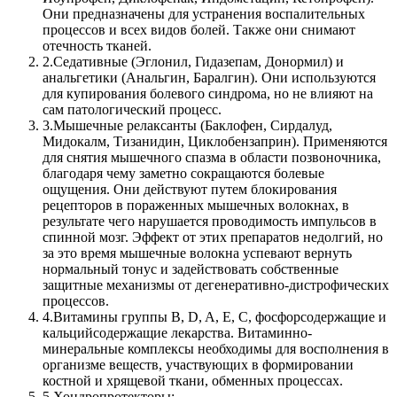
Они предназначены для устранения воспалительных
процессов и всех видов болей. Также они снимают
отечность тканей.
2.
Седативные (Эглонил, Гидазепам, Донормил) и
анальгетики (Анальгин, Баралгин). Они используются
для купирования болевого синдрома, но не влияют на
сам патологический процесс.
3.
Мышечные релаксанты (Баклофен, Сирдалуд,
Мидокалм, Тизанидин, Циклобензаприн). Применяются
для снятия мышечного спазма в области позвоночника,
благодаря чему заметно сокращаются болевые
ощущения. Они действуют путем блокирования
рецепторов в пораженных мышечных волокнах, в
результате чего нарушается проводимость импульсов в
спинной мозг. Эффект от этих препаратов недолгий, но
за это время мышечные волокна успевают вернуть
нормальный тонус и задействовать собственные
защитные механизмы от дегенеративно-дистрофических
процессов.
4.
Витамины группы B, D, A, E, C, фосфорсодержащие и
кальцийсодержащие лекарства. Витаминно-
минеральные комплексы необходимы для восполнения в
организме веществ, участвующих в формировании
костной и хрящевой ткани, обменных процессах.
5.
Хондропротекторы: