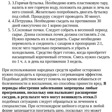
3.
Горячая бутылка. Необходимо взять пластиковую тару,
налить в нее горячую воду, положить на диван и лечь на
него спиной. Желательно попробовать двигать бутылку
под собой. Процедуру следует проводить 30 минут.
4.
Петрушка. Необходимо съедать на протяжении 30
дней ежесуточно по 1 корню растения.
5.
Сосновые почки. Следует собрать в весенний период
сырье. Длина сосновых почек должна составлять 2 см.
Нужно промыть их и высушить. Сырье необходимо
перемолоть и соединить с сахаром в пропорциях 2:1,
после чего тщательно перемешать и убрать в
холодильник. Средство будет готово, когда приобретет
насыщенный коричневый оттенок. Смесь нужно съедать
по 1 ч. л. в день на протяжении 3 недель.
При использовании народных средств крайне осторожно
нужно подходить к процедурам с согревающим эффектом.
Подобные действия могут помочь на время избавиться от
болезненности и воспаления, но способны принести вред.
В
периоды обострения заболевания запрещены любые
прогревания, поскольку они вызывают расширение
сосудов, в результате чего могут возникнуть отеки.
В
подобных ситуациях следует обращаться за лечением к
специалистам. При остеохондрозе шейного отдела в любой
форме запрещается прогревать шею, поскольку это может