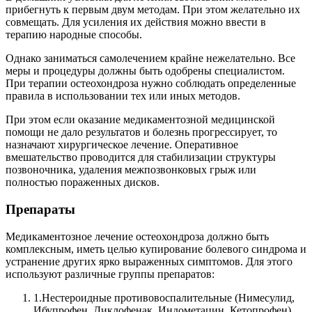
прибегнуть к первым двум методам. При этом желательно их
совмещать. Для усиления их действия можно ввести в
терапию народные способы.
Однако заниматься самолечением крайне нежелательно. Все
меры и процедуры должны быть одобрены специалистом.
При терапии остеохондроза нужно соблюдать определенные
правила в использовании тех или иных методов.
При этом если оказание медикаментозной медицинской
помощи не дало результатов и болезнь прогрессирует, то
назначают хирургическое лечение. Оперативное
вмешательство проводится для стабилизации структуры
позвоночника, удаления межпозвонковых грыж или
полностью пораженных дисков.
Препараты
Медикаментозное лечение остеохондроза должно быть
комплексным, иметь целью купирование болевого синдрома и
устранение других ярко выраженных симптомов.
Для этого
используют различные группы препаратов:
1.
Нестероидные противовоспалительные (Нимесулид,
Ибупрофен, Диклофенак, Индометацин, Кетопрофен).