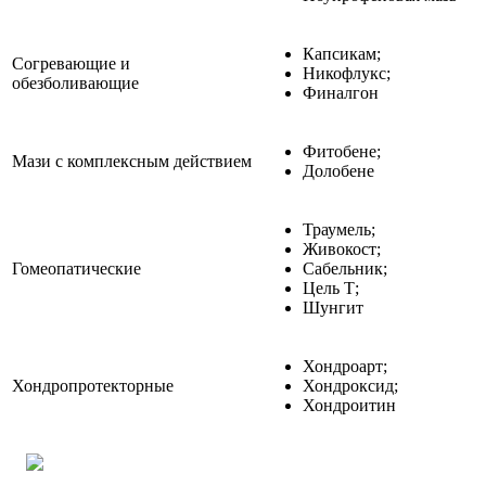
Капсикам;
Согревающие и
Никофлукс;
обезболивающие
Финалгон
Фитобене;
Мази с комплексным действием
Долобене
Траумель;
Живокост;
Гомеопатические
Сабельник;
Цель Т;
Шунгит
Хондроарт;
Хондропротекторные
Хондроксид;
Хондроитин