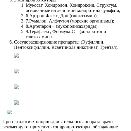
Мукосат, Хондролон, Хондроксид, Структум,
основанные на действии хондротина сульфата;
6.
Артрон Флекс, Дон (глюкозамин);
7.
Румалон, Алфлутол (морские организмы);
8.
Артепарон – (мукополисахариды);
9.
Терафлекс, Формула-С – (хондротин и
глюкозамина.
Сосудорасширяющие препараты (Эуфиллин,
Пентоксифиллин, Ксантинола никотинат, Трентал).
При патологиях опорно-двигательного аппарата врачи
рекомендуют применять хондропротекторы, обладающие