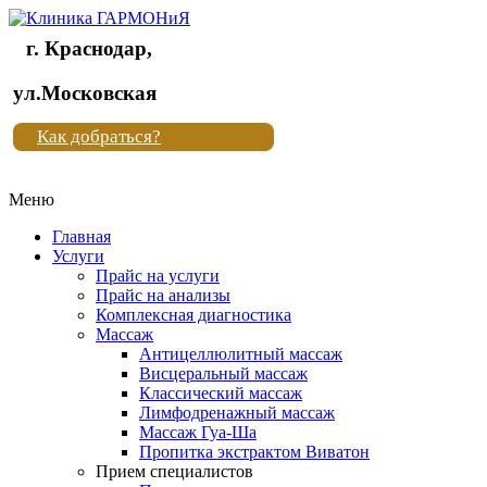
г. Краснодар,
Клиника
ул.Московская
"Новая
Как добраться?
жизнь"
Меню
Клиника
"Новая
Главная
жизнь"
Услуги
Прайс на услуги
Прайс на анализы
Комплексная диагностика
Массаж
Антицеллюлитный массаж
Висцеральный массаж
Классический массаж
Лимфодренажный массаж
Массаж Гуа-Ша
Пропитка экстрактом Виватон
Прием специалистов