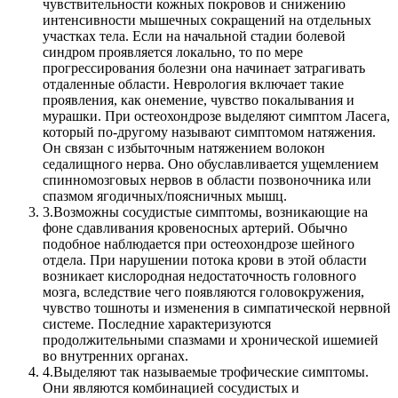
чувствительности кожных покровов и снижению
интенсивности мышечных сокращений на отдельных
участках тела. Если на начальной стадии болевой
синдром проявляется локально, то по мере
прогрессирования болезни она начинает затрагивать
отдаленные области. Неврология включает такие
проявления, как онемение, чувство покалывания и
мурашки. При остеохондрозе выделяют симптом Ласега,
который по-другому называют симптомом натяжения.
Он связан с избыточным натяжением волокон
седалищного нерва. Оно обуславливается ущемлением
спинномозговых нервов в области позвоночника или
спазмом ягодичных/поясничных мышц.
3.
Возможны сосудистые симптомы, возникающие на
фоне сдавливания кровеносных артерий. Обычно
подобное наблюдается при остеохондрозе шейного
отдела. При нарушении потока крови в этой области
возникает кислородная недостаточность головного
мозга, вследствие чего появляются головокружения,
чувство тошноты и изменения в симпатической нервной
системе. Последние характеризуются
продолжительными спазмами и хронической ишемией
во внутренних органах.
4.
Выделяют так называемые трофические симптомы.
Они являются комбинацией сосудистых и