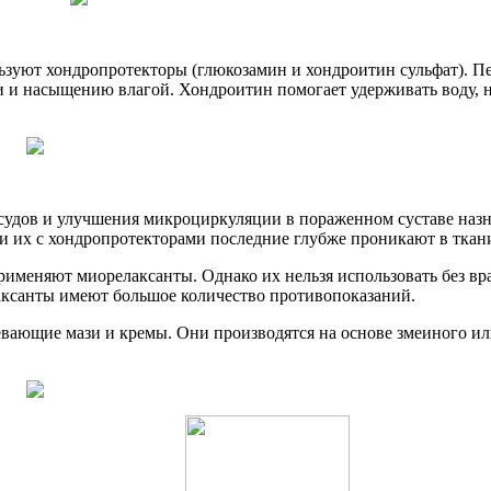
ьзуют хондропротекторы (глюкозамин и хондроитин сульфат). П
 и насыщению влагой. Хондроитин помогает удерживать воду, н
осудов и улучшения микроциркуляции в пораженном суставе на
их с хондропротекторами последние глубже проникают в ткани 
меняют миорелаксанты. Однако их нельзя использовать без вра
аксанты имеют большое количество противопоказаний.
вающие мази и кремы. Они производятся на основе змеиного ил