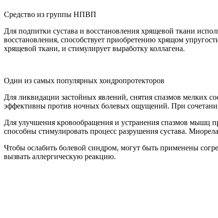
Средство из группы НПВП
Для подпитки сустава и восстановления хрящевой ткани испол
восстановления, способствует приобретению хрящом упругости
хрящевой ткани, и стимулирует выработку коллагена.
Один из самых популярных хондропротекторов
Для ликвидации застойных явлений, снятия спазмов мелких с
эффективны против ночных болевых ощущений. При сочетании 
Для улучшения кровообращения и устранения спазмов мышц при
способны стимулировать процесс разрушения сустава. Миорел
Чтобы ослабить болевой синдром, могут быть применены согре
вызвать аллергическую реакцию.