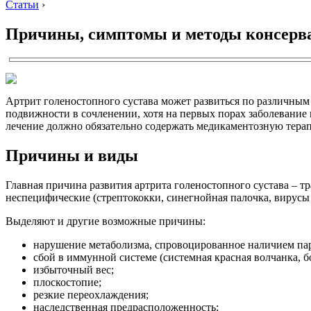
Статьи
›
Причины, симптомы и методы консерват
Артрит голеностопного сустава может развиться по различным
подвижности в сочленении, хотя на первых порах заболевание
лечение должно обязательно содержать медикаментозную тера
Причины и виды
Главная причина развития артрита голеностопного сустава – 
неспецифические (стрептококки, синегнойная палочка, вирусы 
Выделяют и другие возможные причины:
нарушение метаболизма, спровоцированное наличием пар
сбой в иммунной системе (системная красная волчанка, 
избыточный вес;
плоскостопие;
резкие переохлаждения;
наследственная предрасположенность;