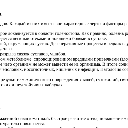
.
идов.
Каждый из них имеет свои характерные черты и факторы ра
ое локализуется в области голеностопа. Как правило, болезнь 
дается легкими отеками и ноющими болями в суставе.
ней, окружающих сустав. Дегенеративные процессы в редких слу
устава.
разрыва связок суставов, ушибов.
ом метаболизме, спровоцированном вредными привычками (злоуп
 чего организм не может вывести ее из организма. В итоге соли
очеполовых, носоглоточных, кишечных инфекций. Патология со
 результате механического повреждения хрящей, сухожилий, связ
соких и неустойчивых каблуках.
:
выраженной симптоматикой: быстрое развитие отека, повышение 
атура тела повышается.