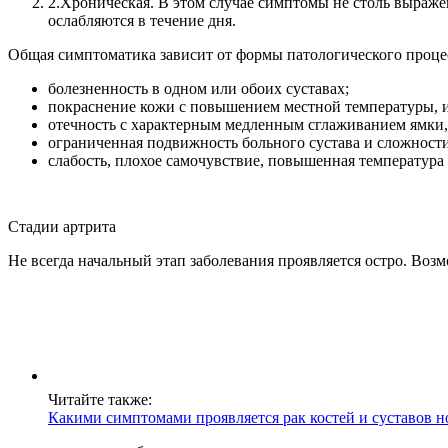
2.
Хроническая. В этом случае симптомы не столь выраже
ослабляются в течение дня.
Общая симптоматика зависит от формы патологического проце
болезненность в одном или обоих суставах;
покраснение кожи с повышением местной температуры, из
отечность с характерным медленным сглаживанием ямки
ограниченная подвижность больного сустава и сложност
слабость, плохое самочувствие, повышенная температура 
Стадии артрита
Не всегда начальный этап заболевания проявляется остро. Воз
Читайте также:
Какими симптомами проявляется рак костей и суставов н