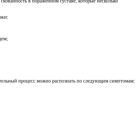
скованность в пораженном суставе, которые несколько
аки:
цем;
ительный процесс можно распознать по следующим симптомам: