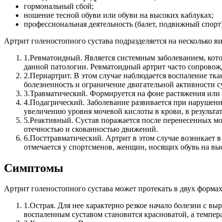
гормональный сбой;
ношение тесной обуви или обуви на высоких каблуках;
профессиональная деятельность (балет, подвижный спорт)
Артрит голеностопного сустава подразделяется на несколько в
1.
Ревматоидный. Является системным заболеванием, котор
данной патологии. Ревматоидный артрит часто сопровож
2.
Периартрит. В этом случае наблюдается воспаление тка
болезненность и ограничение двигательной активности с
3.
Травматический. Формируется на фоне растяжения или 
4.
Подагрический. Заболевание развивается при нарушенн
увеличению уровня мочевой кислоты в крови, в результате
5.
Реактивный. Сустав поражается после перенесенных м
отечностью и скованностью движений.
6.
Посттравматический. Артрит в этом случае возникает в
отмечается у спортсменов, женщин, носящих обувь на вы
Симптомы
Артрит голеностопного сустава может протекать в двух формах
1.
Острая. Для нее характерно резкое начало болезни с 
воспаленным суставом становится красноватой, а темпер