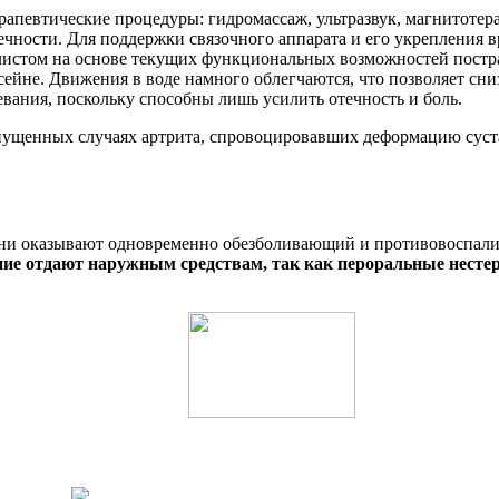
рапевтические процедуры: гидромассаж, ультразвук, магнитотера
ности. Для поддержки связочного аппарата и его укрепления вр
истом на основе текущих функциональных возможностей постра
сейне. Движения в воде намного облегчаются, что позволяет сниз
вания, поскольку способны лишь усилить отечность и боль.
апущенных случаях артрита, спровоцировавших деформацию сус
ни оказывают одновременно обезболивающий и противовоспали
ие отдают наружным средствам, так как пероральные несте