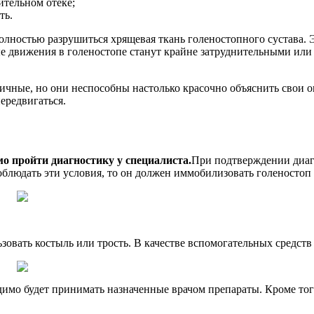
ительном отеке;
ть.
полностью разрушиться хрящевая ткань голеностопного сустава. 
ные движения в голеностопе станут крайне затруднительными ил
ичные, но они неспособны настолько красочно объяснить свои 
ередвигаться.
мо пройти диагностику у специалиста.
При подтверждении диаг
облюдать эти условия, то он должен иммобилизовать голеносто
зовать костыль или трость. В качестве вспомогательных средст
димо будет принимать назначенные врачом препараты. Кроме тог