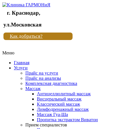
г. Краснодар,
Клиника
ул.Московская
"Новая
Как добраться?
жизнь"
Меню
Клиника
"Новая
Главная
жизнь"
Услуги
Прайс на услуги
Прайс на анализы
Комплексная диагностика
Массаж
Антицеллюлитный массаж
Висцеральный массаж
Классический массаж
Лимфодренажный массаж
Массаж Гуа-Ша
Пропитка экстрактом Виватон
Прием специалистов