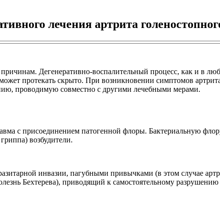
ивного лечения артрита голеностопного
 причинам. Дегенеративно-воспалительный процесс, как и в лю
 может протекать скрыто. При возникновении симптомов артрита
пию, проводимую совместно с другими лечебными мерами.
травма с присоединением патогенной флоры. Бактериальную фло
гриппа) возбудители.
азитарной инвазии, пагубными привычками (в этом случае артр
болезнь Бехтерева), приводящий к самостоятельному разрушению