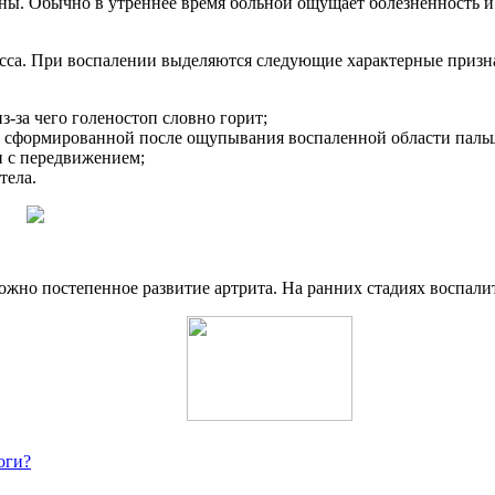
ны. Обычно в утреннее время больной ощущает болезненность и 
сса.
При воспалении выделяются следующие характерные призн
-за чего голеностоп словно горит;
, сформированной после ощупывания воспаленной области паль
и с передвижением;
тела.
можно постепенное развитие артрита.
На ранних стадиях воспал
оги?