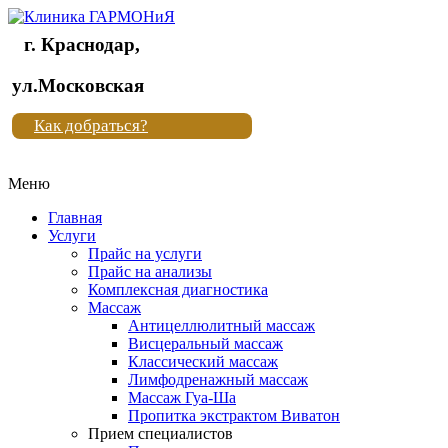
г. Краснодар,
Клиника
ул.Московская
"Новая
Как добраться?
жизнь"
Меню
Клиника
"Новая
Главная
жизнь"
Услуги
Прайс на услуги
Прайс на анализы
Комплексная диагностика
Массаж
Антицеллюлитный массаж
Висцеральный массаж
Классический массаж
Лимфодренажный массаж
Массаж Гуа-Ша
Пропитка экстрактом Виватон
Прием специалистов