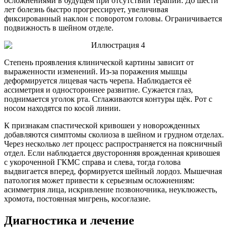
осложнениями в будущем при отсутствии терапии. До шести
лет болезнь быстро прогрессирует, увеличивая
фиксированный наклон с поворотом головы. Ограничивается
подвижность в шейном отделе.
Степень проявления клинической картины зависит от
выраженности изменений. Из-за поражения мышцы
деформируется лицевая часть черепа. Наблюдается её
ассиметрия и одностороннее развитие. Сужается глаз,
поднимается уголок рта. Сглаживаются контуры щёк. Рот с
носом находятся по косой линии.
К признакам спастической кривошеи у новорожденных
добавляются симптомы сколиоза в шейном и грудном отделах.
Через несколько лет процесс распространяется на поясничный
отдел. Если наблюдается двусторонняя врожденная кривошея
с укороченной ГКМС справа и слева, тогда голова
выдвигается вперед, формируется шейный лордоз. Мышечная
патология может привести к серьезным осложнениям:
асимметрия лица, искривление позвоночника, неуклюжесть,
хромота, постоянная мигрень, косоглазие.
Диагностика и лечение