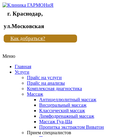
г. Краснодар,
Клиника
ул.Московская
"Новая
Как добраться?
жизнь"
Меню
Клиника
"Новая
Главная
жизнь"
Услуги
Прайс на услуги
Прайс на анализы
Комплексная диагностика
Массаж
Антицеллюлитный массаж
Висцеральный массаж
Классический массаж
Лимфодренажный массаж
Массаж Гуа-Ша
Пропитка экстрактом Виватон
Прием специалистов