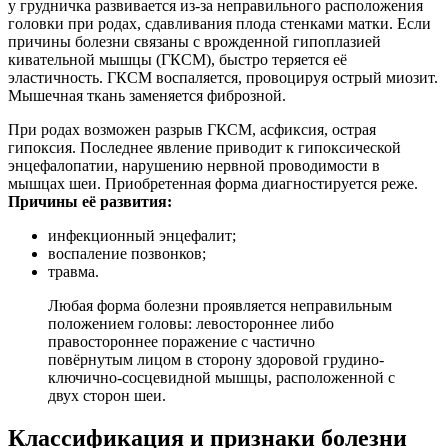
у грудничка развивается из-за неправильного расположения
головки при родах, сдавливания плода стенками матки. Если
причины болезни связаны с врожденной гипоплазией
кивательной мышцы (ГКСМ), быстро теряется её
эластичность. ГКСМ воспаляется, провоцируя острый миозит.
Мышечная ткань заменяется фиброзной.
При родах возможен разрыв ГКСМ, асфиксия, острая
гипоксия. Последнее явление приводит к гипоксической
энцефалопатии, нарушению нервной проводимости в
мышцах шеи. Приобретенная форма диагностируется реже.
Причины её развития:
инфекционный энцефалит;
воспаление позвонков;
травма.
Любая форма болезни проявляется неправильным
положением головы: левостороннее либо
правостороннее поражение с частично
повёрнутым лицом в сторону здоровой грудино-
ключично-сосцевидной мышцы, расположенной с
двух сторон шеи.
Классификация и признаки болезни