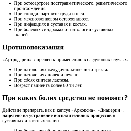
При остеоартрозе посттравматического, ревматического
происхождения.
При спондилоартрите груди и шеи.
При межпозвонковом остеохондрозе.
При инфекциях в суставах и костях.
При болевых синдромах от патологий суставных
тканей.
Противопоказания
«Артродарин» запрещен к применению в следующих случаях:
При патологиях желудочно-кишечного тракта.
При патологиях почек и печени.
При сбоях синтеза лактазы.
Возраст пациента более 80-ти лет.
При каких болях средство не поможет?
Действие препарата, как и капсул «Аркоксиа», «Диацерин»,
нацелено на устранение воспалительных процессов
в
суставных и костных тканях.
При болях другой природы, средство принимать