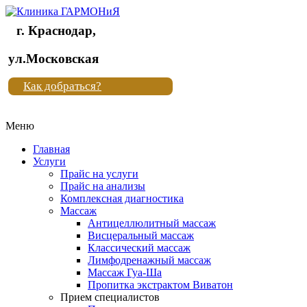
г. Краснодар,
Клиника
ул.Московская
"Новая
Как добраться?
жизнь"
Меню
Клиника
"Новая
Главная
жизнь"
Услуги
Прайс на услуги
Прайс на анализы
Комплексная диагностика
Массаж
Антицеллюлитный массаж
Висцеральный массаж
Классический массаж
Лимфодренажный массаж
Массаж Гуа-Ша
Пропитка экстрактом Виватон
Прием специалистов