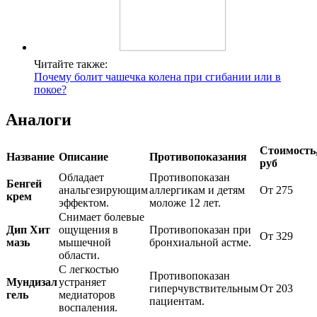
Читайте также:
Почему болит чашечка колена при сгибании или в
покое?
Аналоги
Стоимость
Название
Описание
Противопоказания
руб
Обладает
Противопоказан
Бенгей
анальгезирующим
аллергикам и детям
От 275
крем
эффектом.
моложе 12 лет.
Снимает болевые
Дип Хит
ощущения в
Противопоказан при
От 329
мазь
мышечной
бронхиальной астме.
области.
С легкостью
Противопоказан
Мундизал
устраняет
гиперчувствительным
От 203
гель
медиаторов
пациентам.
воспаления.