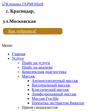
г. Краснодар,
Клиника
ул.Московская
"Новая
Как добраться?
жизнь"
Меню
Клиника
"Новая
Главная
жизнь"
Услуги
Прайс на услуги
Прайс на анализы
Комплексная диагностика
Массаж
Антицеллюлитный массаж
Висцеральный массаж
Классический массаж
Лимфодренажный массаж
Массаж Гуа-Ша
Пропитка экстрактом Виватон
Прием специалистов