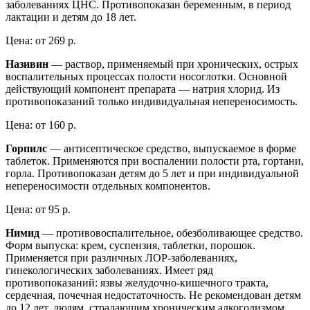
заболеваниях ЦНС. Противопоказан беременным, в период
лактации и детям до 18 лет.
Цена: от 269 р.
Називин
— раствор, применяемый при хронических, острых
воспалительных процессах полости носоглотки. Основной
действующий компонент препарата — натрия хлорид. Из
противопоказаний только индивидуальная непереносимость.
Цена: от 160 р.
Горпилс
— антисептическое средство, выпускаемое в форме
таблеток. Применяются при воспалении полости рта, гортани,
горла. Противопоказан детям до 5 лет и при индивидуальной
непереносимости отдельных компонентов.
Цена: от 95 р.
Нимид
— противовоспалительное, обезболивающее средство.
Форм выпуска: крем, суспензия, таблетки, порошок.
Применяется при различных ЛОР-заболеваниях,
гинекологических заболеваниях. Имеет ряд
противопоказаний: язвы желудочно-кишечного тракта,
сердечная, почечная недостаточность. Не рекомендован детям
до 12 лет, людям, страдающим хроническим алкоголизмом