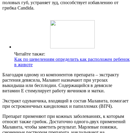
половых губ, устраняет зуд, способствует избавлению от
грибка Candida.
Читайте также:
Как по шевелениям определить как расположен ребенок
в животе
Благодаря одному из компонентов препарата – экстракту
растения девясила, Малавит назначают при угрозах
выкидыша или бесплодии. Содержащийся в девясиле
витамин Е стимулирует работу яичников и матки.
Экстракт одуванчика, входящий в состав Малавита, помогает
при остроконечных кандиломах и папилломах (ВПЧ).
Препарат применяют при кожных заболеваниях, к которым
относят также грибок. Достаточно одного-двух применений
Малавита, чтобы заметить результат. Марлевые повязки,
смоченные раствором препарата, накладывают на