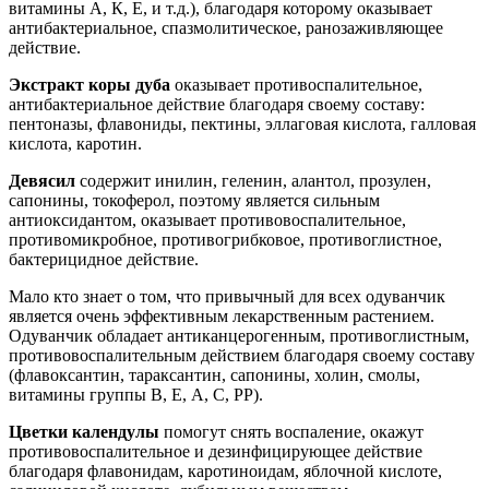
витамины А, К, Е, и т.д.), благодаря которому оказывает
антибактериальное, спазмолитическое, ранозаживляющее
действие.
Экстракт коры дуба
оказывает противоспалительное,
антибактериальное действие благодаря своему составу:
пентоназы, флавониды, пектины, эллаговая кислота, галловая
кислота, каротин.
Девясил
содержит инилин, геленин, алантол, прозулен,
сапонины, токоферол, поэтому является сильным
антиоксидантом, оказывает противовоспалительное,
противомикробное, противогрибковое, противоглистное,
бактерицидное действие.
Мало кто знает о том, что привычный для всех одуванчик
является очень эффективным лекарственным растением.
Одуванчик обладает антиканцерогенным, противоглистным,
противовоспалительным действием благодаря своему составу
(флавоксантин, тараксантин, сапонины, холин, смолы,
витамины группы В, Е, А, С, РР).
Цветки календулы
помогут снять воспаление, окажут
противовоспалительное и дезинфицирующее действие
благодаря флавонидам, каротиноидам, яблочной кислоте,