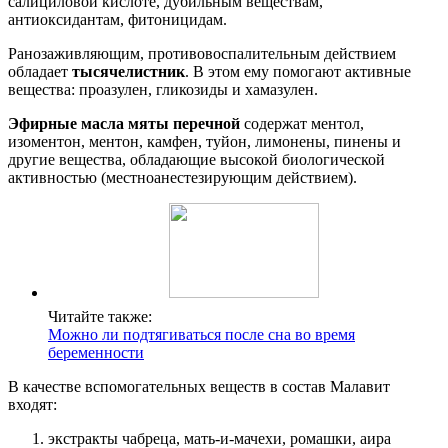
салициловой кислоте, дубильным веществам,
антиоксидантам, фитоницидам.
Ранозаживляющим, противовоспалительным действием
обладает
тысячелистник
. В этом ему помогают активные
вещества: проазулен, гликозиды и хамазулен.
Эфирные масла мяты перечной
содержат ментол,
изоментон, ментон, камфен, туйон, лимонены, пинены и
другие вещества, обладающие высокой биологической
активностью (местноанестезирующим действием).
Читайте также:
Можно ли подтягиваться после сна во время
беременности
В качестве вспомогательных веществ в состав Малавит
входят:
экстракты чабреца, мать-и-мачехи, ромашки, аира