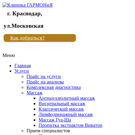
г. Краснодар,
Клиника
ул.Московская
"Новая
Как добраться?
жизнь"
Меню
Клиника
"Новая
Главная
жизнь"
Услуги
Прайс на услуги
Прайс на анализы
Комплексная диагностика
Массаж
Антицеллюлитный массаж
Висцеральный массаж
Классический массаж
Лимфодренажный массаж
Массаж Гуа-Ша
Пропитка экстрактом Виватон
Прием специалистов