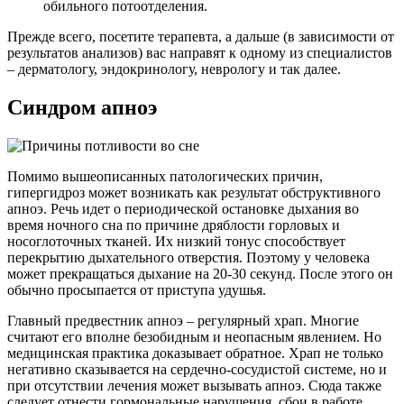
обильного потоотделения.
Прежде всего, посетите терапевта, а дальше (в зависимости от
результатов анализов) вас направят к одному из специалистов
– дерматологу, эндокринологу, неврологу и так далее.
Синдром апноэ
Помимо вышеописанных патологических причин,
гипергидроз может возникать как результат обструктивного
апноэ. Речь идет о периодической остановке дыхания во
время ночного сна по причине дряблости горловых и
носоглоточных тканей. Их низкий тонус способствует
перекрытию дыхательного отверстия. Поэтому у человека
может прекращаться дыхание на 20-30 секунд. После этого он
обычно просыпается от приступа удушья.
Главный предвестник апноэ – регулярный храп. Многие
считают его вполне безобидным и неопасным явлением. Но
медицинская практика доказывает обратное. Храп не только
негативно сказывается на сердечно-сосудистой системе, но и
при отсутствии лечения может вызывать апноэ. Сюда также
следует отнести гормональные нарушения, сбои в работе