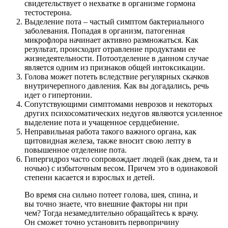
свидетельствует о нехватке в организме гормона
тестостерона.
Выделение пота – частый симптом бактериального
заболевания. Попадая в организм, патогенная
микрофлора начинает активно размножаться. Как
результат, происходит отравление продуктами ее
жизнедеятельности. Потоотделение в данном случае
является одним из признаков общей интоксикации.
Голова может потеть вследствие регулярных скачков
внутричерепного давления. Как вы догадались, речь
идет о гипертонии.
Сопутствующими симптомами неврозов и некоторых
других психосоматических недугов являются усиленное
выделение пота и учащенное сердцебиение.
Неправильная работа такого важного органа, как
щитовидная железа, также вносит свою лепту в
повышенное отделение пота.
Гипергидроз часто сопровождает людей (как днем, та и
ночью) с избыточным весом. Причем это в одинаковой
степени касается и взрослых и детей.
Во время сна сильно потеет голова, шея, спина, и
вы точно знаете, что внешние факторы ни при
чем? Тогда незамедлительно обращайтесь к врачу.
Он сможет точно установить первопричину