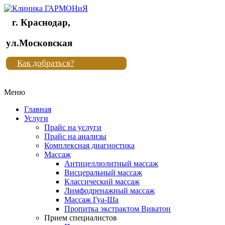
г. Краснодар,
Клиника
ул.Московская
"Новая
Как добраться?
жизнь"
Меню
Клиника
"Новая
Главная
жизнь"
Услуги
Прайс на услуги
Прайс на анализы
Комплексная диагностика
Массаж
Антицеллюлитный массаж
Висцеральный массаж
Классический массаж
Лимфодренажный массаж
Массаж Гуа-Ша
Пропитка экстрактом Виватон
Прием специалистов