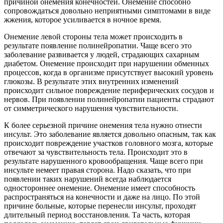
причиной онемения конечностей. Онемение способно
сопровождаться довольно неприятными симптомами в виде
жжения, которое усиливается в ночное время.
Онемение левой стороны тела может происходить в
результате появление полинейропатии. Чаще всего это
заболевание развивается у людей, страдающих сахарным
диабетом. Онемение происходит при нарушении обменных
процессов, когда в организме присутствует высокий уровень
глюкозы. В результате этих внутренних изменений
происходит сильное повреждение периферических сосудов и
нервов. При появлении полинейропатии пациенты страдают
от симметрического нарушения чувствительности.
К более серьезной причине онемения тела нужно отнести
инсульт. Это заболевание является довольно опасным, так как
происходит повреждение участков головного мозга, которые
отвечают за чувствительность тела. Происходит это в
результате нарушенного кровообращения. Чаще всего при
инсульте немеет правая сторона. Надо сказать, что при
появлении таких нарушений всегда наблюдается
одностороннее онемение. Онемение имеет способность
распространяться на конечности и даже на лицо. По этой
причине больные, которые перенесли инсульт, проходят
длительный период восстановления. Та часть, которая