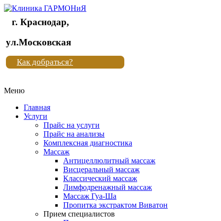
г. Краснодар,
Клиника
ул.Московская
"Новая
Как добраться?
жизнь"
Меню
Клиника
"Новая
Главная
жизнь"
Услуги
Прайс на услуги
Прайс на анализы
Комплексная диагностика
Массаж
Антицеллюлитный массаж
Висцеральный массаж
Классический массаж
Лимфодренажный массаж
Массаж Гуа-Ша
Пропитка экстрактом Виватон
Прием специалистов