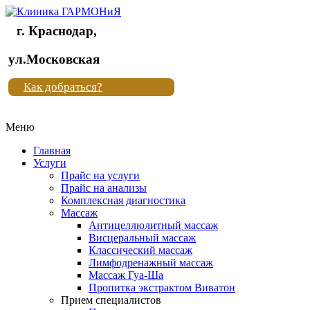
г. Краснодар,
Клиника
ул.Московская
"Новая
Как добраться?
жизнь"
Меню
Клиника
"Новая
Главная
жизнь"
Услуги
Прайс на услуги
Прайс на анализы
Комплексная диагностика
Массаж
Антицеллюлитный массаж
Висцеральный массаж
Классический массаж
Лимфодренажный массаж
Массаж Гуа-Ша
Пропитка экстрактом Виватон
Прием специалистов