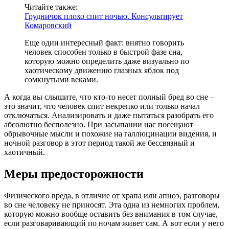
Читайте также:
Грудничок плохо спит ночью. Консультирует
Комаровский
Еще один интересный факт: внятно говорить
человек способен только в быстрой фазе сна,
которую можно определить даже визуально по
хаотическому движению глазных яблок под
сомкнутыми веками.
А когда вы слышите, что кто-то несет полный бред во сне –
это значит, что человек спит некрепко или только начал
отключаться. Анализировать и даже пытаться разобрать его
абсолютно бесполезно. При засыпании нас посещают
обрывочные мысли и похожие на галлюцинации видения, и
ночной разговор в этот период такой же бессвязный и
хаотичный.
Меры предосторожности
Физического вреда, в отличие от храпа или апноэ, разговоры
во сне человеку не приносят. Эта одна из немногих проблем,
которую можно вообще оставить без внимания в том случае,
если разговаривающий по ночам живет сам. А вот если у него