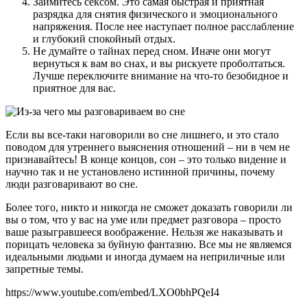
Займитесь сексом. Это самая быстрая и приятная
разрядка для снятия физического и эмоционального
напряжения. После нее наступает полное расслабление
и глубокий спокойный отдых.
Не думайте о тайнах перед сном. Иначе они могут
вернуться к вам во снах, и вы рискуете проболтаться.
Лучше переключите внимание на что-то безобидное и
приятное для вас.
Если вы все-таки наговорили во сне лишнего, и это стало
поводом для утреннего выяснения отношений – ни в чем не
признавайтесь! В конце концов, сон – это только видение и
научно так и не установлено истинной причины, почему
люди разговаривают во сне.
Более того, никто и никогда не сможет доказать говорили ли
вы о том, что у вас на уме или предмет разговора – просто
ваше разыгравшееся воображение. Нельзя же наказывать и
порицать человека за буйную фантазию. Все мы не являемся
идеальными людьми и иногда думаем на неприличные или
запретные темы.
https://www.youtube.com/embed/LXO0bhPQeI4