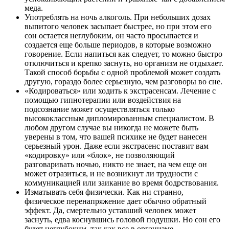
меда.
Употреблять на ночь алкоголь. При небольших дозах
выпитого человек засыпает быстрее, но при этом его
сон остается неглубоким, он часто просыпается и
создается еще больше периодов, в которые возможно
говорение. Если напиться как следует, то можно быстро
отключиться и крепко заснуть, но организм не отдыхает.
Такой способ борьбы с одной проблемой может создать
другую, гораздо более серьезную, чем разговоры во сне.
«Кодироваться» или ходить к экстрасенсам. Лечение с
помощью гипнотерапии или воздействия на
подсознание может осуществляться только
высококлассным дипломированным специалистом. В
любом другом случае вы никогда не можете быть
уверены в том, что вашей психике не будет нанесен
серьезный урон. Даже если экстрасенс поставит вам
«кодировку» или «блок», не позволяющий
разговаривать ночью, никто не знает, на чем еще он
может отразиться, и не возникнут ли трудности с
коммуникацией или заикание во время бодрствования.
Изматывать себя физически. Как ни странно,
физическое перенапряжение дает обычно обратный
эффект. Да, смертельно уставший человек может
заснуть, едва коснувшись головой подушки. Но сон его
будет неглубоким, так как все в организме