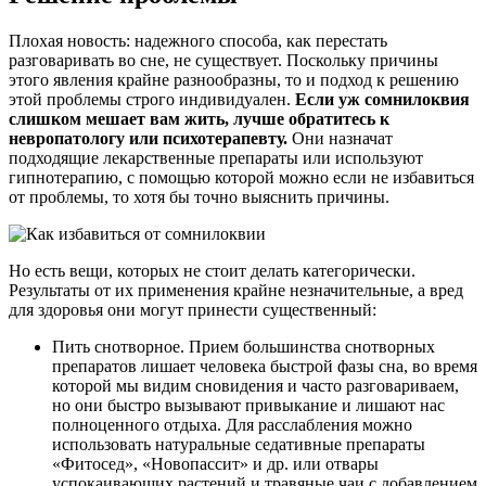
Плохая новость: надежного способа, как перестать
разговаривать во сне, не существует. Поскольку причины
этого явления крайне разнообразны, то и подход к решению
этой проблемы строго индивидуален.
Если уж сомнилоквия
слишком мешает вам жить, лучше обратитесь к
невропатологу или психотерапевту.
Они назначат
подходящие лекарственные препараты или используют
гипнотерапию, с помощью которой можно если не избавиться
от проблемы, то хотя бы точно выяснить причины.
Но есть вещи, которых не стоит делать категорически.
Результаты от их применения крайне незначительные, а вред
для здоровья они могут принести существенный:
Пить снотворное. Прием большинства снотворных
препаратов лишает человека быстрой фазы сна, во время
которой мы видим сновидения и часто разговариваем,
но они быстро вызывают привыкание и лишают нас
полноценного отдыха. Для расслабления можно
использовать натуральные седативные препараты
«Фитосед», «Новопассит» и др. или отвары
успокаивающих растений и травяные чаи с добавлением