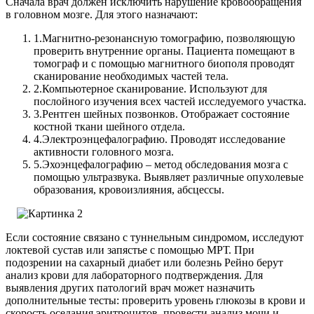
Сначала врач должен исключить нарушение кровообращения
в головном мозге.
Для этого назначают:
1.
Магнитно-резонансную томографию, позволяющую
проверить внутренние органы. Пациента помещают в
томограф и с помощью магнитного биополя проводят
сканирование необходимых частей тела.
2.
Компьютерное сканирование. Используют для
послойного изучения всех частей исследуемого участка.
3.
Рентген шейных позвонков. Отображает состояние
костной ткани шейного отдела.
4.
Электроэнцефалографию. Проводят исследование
активности головного мозга.
5.
Эхоэнцефалографию – метод обследования мозга с
помощью ультразвука. Выявляет различные опухолевые
образования, кровоизлияния, абсцессы.
Если состояние связано с туннельным синдромом, исследуют
локтевой сустав или запястье с помощью МРТ. При
подозрении на сахарный диабет или болезнь Рейно берут
анализ крови для лабораторного подтверждения. Для
выявления других патологий врач может назначить
дополнительные тесты: проверить уровень глюкозы в крови и
скорость оседания эритроцитов, провести анализ мочи и