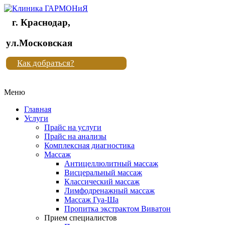
г. Краснодар,
Клиника
ул.Московская
"Новая
Как добраться?
жизнь"
Меню
Клиника
"Новая
Главная
жизнь"
Услуги
Прайс на услуги
Прайс на анализы
Комплексная диагностика
Массаж
Антицеллюлитный массаж
Висцеральный массаж
Классический массаж
Лимфодренажный массаж
Массаж Гуа-Ша
Пропитка экстрактом Виватон
Прием специалистов