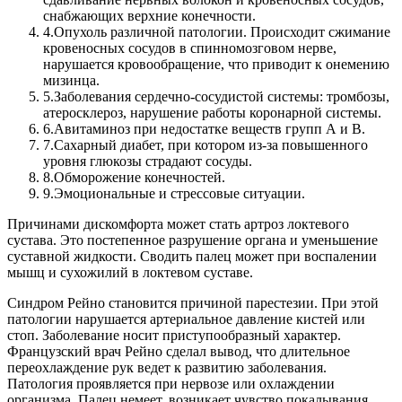
снабжающих верхние конечности.
4.
Опухоль различной патологии. Происходит сжимание
кровеносных сосудов в спинномозговом нерве,
нарушается кровообращение, что приводит к онемению
мизинца.
5.
Заболевания сердечно-сосудистой системы: тромбозы,
атеросклероз, нарушение работы коронарной системы.
6.
Авитаминоз при недостатке веществ групп А и В.
7.
Сахарный диабет, при котором из-за повышенного
уровня глюкозы страдают сосуды.
8.
Обморожение конечностей.
9.
Эмоциональные и стрессовые ситуации.
Причинами дискомфорта может стать артроз локтевого
сустава. Это постепенное разрушение органа и уменьшение
суставной жидкости. Сводить палец может при воспалении
мышц и сухожилий в локтевом суставе.
Синдром Рейно становится причиной парестезии. При этой
патологии нарушается артериальное давление кистей или
стоп. Заболевание носит приступообразный характер.
Французский врач Рейно сделал вывод, что длительное
переохлаждение рук ведет к развитию заболевания.
Патология проявляется при нервозе или охлаждении
организма. Палец немеет, возникает чувство покалывания,