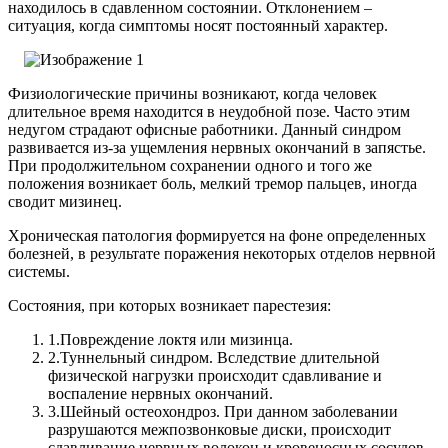
находилось в сдавленном состоянии. Отклонением –
ситуация, когда симптомы носят постоянный характер.
Физиологические причины возникают, когда человек
длительное время находится в неудобной позе. Часто этим
недугом страдают офисные работники. Данный синдром
развивается из-за ущемления нервных окончаний в запястье.
При продолжительном сохранении одного и того же
положения возникает боль, мелкий тремор пальцев, иногда
сводит мизинец.
Хроническая патология формируется на фоне определенных
болезней, в результате поражения некоторых отделов нервной
системы.
Состояния, при которых возникает парестезия:
1.
Повреждение локтя или мизинца.
2.
Туннельный синдром. Вследствие длительной
физической нагрузки происходит сдавливание и
воспаление нервных окончаний.
3.
Шейный остеохондроз. При данном заболевании
разрушаются межпозвонковые диски, происходит
сдавливание нервных волокон и кровеносных сосудов,