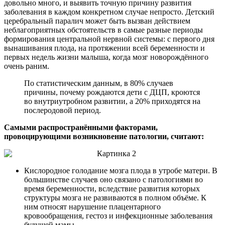
довольно много, и выявить точную причину развития
заболевания в каждом конкретном случае непросто. Детский
церебральный паралич может быть вызван действием
неблагоприятных обстоятельств в самые разные периоды
формирования центральной нервной системы: с первого дня
вынашивания плода, на протяжении всей беременности и
первых недель жизни малыша, когда мозг новорождённого
очень раним.
По статистическим данным, в 80% случаев
причины, почему рождаются дети с ДЦП, кроются
во внутриутробном развитии, а 20% приходятся на
послеродовой период.
Самыми распространёнными факторами,
провоцирующими возникновение патологии, считают:
Кислородное голодание мозга плода в утробе матери. В
большинстве случаев оно связано с патологиями во
время беременности, вследствие развития которых
структуры мозга не развиваются в полном объёме. К
ним относят нарушение плацентарного
кровообращения, гестоз и инфекционные заболевания
будущей мамы.