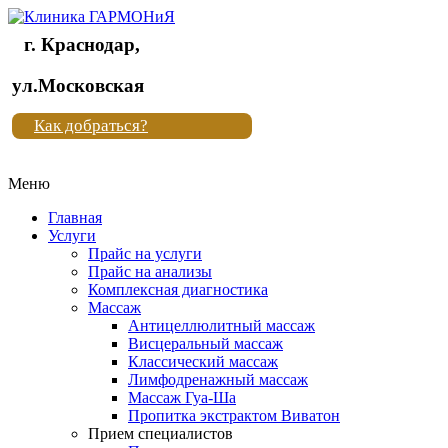
г. Краснодар,
Клиника
ул.Московская
"Новая
Как добраться?
жизнь"
Меню
Клиника
"Новая
Главная
жизнь"
Услуги
Прайс на услуги
Прайс на анализы
Комплексная диагностика
Массаж
Антицеллюлитный массаж
Висцеральный массаж
Классический массаж
Лимфодренажный массаж
Массаж Гуа-Ша
Пропитка экстрактом Виватон
Прием специалистов