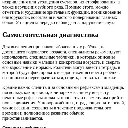
искривления или утолщения суставов, их атрофирования, а
также нарушения зубного ряда. Помимо этого, можно
отметить и ухудшение зрительных функций, возникновение
близорукости, косоглазия и частого подёргивания глазных
яблок. У пациента нередко наблюдается нарушение слуха.
Самостоятельная диагностика
Для выявления признаков заболевания у ребёнка, не
достигшего годовалого возраста, специалисты рекомендуют
использовать специальные таблички, в которых описаны
основные навыки малыша в конкретном возрасте, и сверять
его взросление с нормой. Родители могут завести тетрадь, в
которой будут фиксировать все достижения своего ребёнка:
его попытки переворачиваться, сидеть, вставать на ножки.
Крайне важно следить и за основными рефлексами младенца,
поскольку, как правило, к четырёхмесячному возрасту
некоторые рефлексы должны пропасть, а на смену им прийти
новые движения. У новорождённых, страдающих патологией,
такие реакции сохранены в течение продолжительного
времени и полноценное развитие обычно
приостанавливается.
Основные рефлексы: