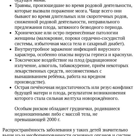
Травмы, произошедшие во время родовой деятельности,
которые вызвали поражение мозга. Чаще всего они
бывают во время длительных или скоротечных родов,
сниженной родовой деятельности, неправильного
предлежания плода, затяжного безводного периода.
Хронические или остро перенесённые патологии
женщины (малокровие, пороки сердечно-сосудистой
системы, избыточная масса тела и сахарный диабет).
Внутриутробное заражение инфекцией вирусного
характера, особенно опасны вирусы герпеса и краснухи.
Токсическое воздействие на плод (радиационное
излучение, алкоголь, табакокурение, приём некоторых
лекарственных средств, несовместимых с
вынашиванием ребёнка, работа на вредном
производстве).
Острая печёночная недостаточность или резус-конфликт
будущей матери и плода, результатом возникновения
которого стала сильная желтуха новорождённого.
Особым риском обладают груднички, родившиеся
недоношенными либо с массой тела, не
превышающей 2000 г.
Распространённость заболевания у таких детей значительно
выше из-за несформированности основных органов и систем,