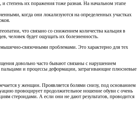
, и степень их поражения тоже разная. На начальном этапе
ченными, когда они локализуются на определенных участках
окоя.
еопатии, что связано со снижением количества кальция в
цев, человек будет ощущать их болезненность.
а мышечно-связочными проблемами. Это характерно для тех
ущения довольно часто бывают связаны с нарушением
ду пальцами и процессы деформации, затрагивающие плюсневые
речается у женщин. Проявляется болями снизу, под основанием
итуацию провоцирует продолжительное ношение обуви с очень
циям стероидами. А если они не дают результатов, проводится