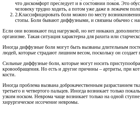
что дискомфорт преследует и в состоянии покоя. Это обус
человеку трудно ходить, а потом уже даже в лежачем по
2.
Классифицировать боли можно по месту возникновения.
стопы. Боли бывают диффузными, и связаны обычно с наг
Если они возникают под нагрузкой, но нет никаких дополнител
организме. Такая ситуация характерна для рахита или старческ
Иногда диффузные боли могут быть вызваны длительным посте
людей, которые страдают лишним весом, поскольку он создает
Сильные диффузные боли, которые могут носить приступообра
кровообращения. Но есть и другие причины – артриты, при к
кости.
Иногда проблема вызвана доброкачественным разрастанием ткан
третьего и четвертого пальцев. Иногда возникает только пок
узким носком. Неврома чаще возникает только на одной ступне
хирургическое иссечение невромы.