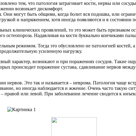
ловлено тем, что патология затрагивает кости, нервы или сосуды
ложении возникает дискомфорт.
 Они могут быть общими, когда болит вся подошва, или ограни
рузкой и напряжением, хотя иногда появляются и в состоянии п
ьных клинических проявлений, то это может быть признаком ост
ого остеопороза. Надавливая на кости буквально кончиками паль
льным режимом. Тогда это обусловлено не патологией костей, 
 продолжительную усиленную нагрузку.
зный характер, возникают и при поражениях сосудов. Такие ощ
оторых происходит поражение сустава, сдавливание нервов меж
и нервов. Это так и называется – неврома. Патология чаще вст
алывание, но иногда наблюдается и жжение. Очень часто такую с
 – правой или левой. При заболевании лечение сводится к инъек