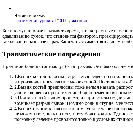
Читайте также:
Понижение уровня ГСПГ у женщин
Боли в ступне может вызывать время, т. е. возрастные измене
сдавливанию сумок, что становится фактором, провоцирующим 
заболевания назначает врач. Заниматься самостоятельным подб
Травматические повреждения
Причиной боли в стопе могут быть травмы.
Они бывают нескол
1.
Вывих костей плюсны встречается редко, но и полностью
и производит впечатление укороченной. Поставить такой
2.
Вывих костей предплюсны тоже нельзя назвать распрост
усиливающейся при движении. Одновременно возникнет 
3.
Подтаранный вывих происходит при резком подворачива
возникает разрыв связок. Помимо боли в ступне, меняется
4.
Вывих ступни в голеностопном суставе чаще сопровожда
не может наступить на ногу и тем более ходить. Единст
поскольку лечение проводится только в условиях стацион