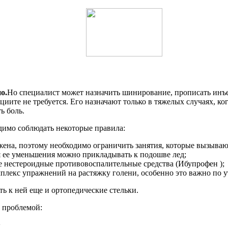
о.
Но специалист может назначить шинирование, прописать инъе
ите не требуется. Его назначают только в тяжелых случаях, когд
ь боль.
имо соблюдать некоторые правила:
жена, поэтому необходимо ограничить занятия, которые вызываю
я ее уменьшения можно прикладывать к подошве лед;
 нестероидные противовоспалительные средства (Ибупрофен );
мплекс упражнений на растяжку голени, особенно это важно по у
ть к ней еще и ортопедические стельки.
 проблемой:
х