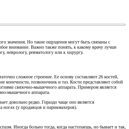
бого значения. Но такие ощущения могут быть связаны с
обое внимание. Важно также понять, к какому врачу лучше
гу, неврологу, ревматологу или к хирургу.
аточно сложное строение. Ее основу составляют 26 костей,
е конечности, позвоночник и таз. Кости представляют собой
ологиями связочно-мышечного аппарата. Примером является
очно-мышечного аппарата.
ет довольно редко. Гораздо чаще оно является
 ногах (у продавцов и парикмахеров).
пазм. Иногда больно тогда, когда наступаешь, но бывает и так,