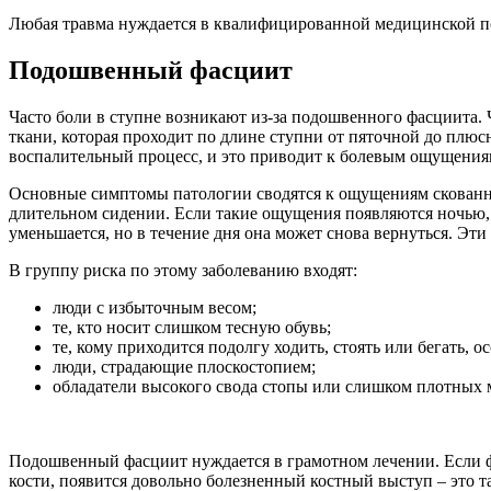
Любая травма нуждается в квалифицированной медицинской по
Подошвенный фасциит
Часто боли в ступне возникают из-за подошвенного фасциита.
ткани, которая проходит по длине ступни от пяточной до плюс
воспалительный процесс, и это приводит к болевым ощущениям,
Основные симптомы патологии сводятся к ощущениям скованност
длительном сидении. Если такие ощущения появляются ночью, т
уменьшается, но в течение дня она может снова вернуться. Э
В группу риска по этому заболеванию входят:
люди с избыточным весом;
те, кто носит слишком тесную обувь;
те, кому приходится подолгу ходить, стоять или бегать, 
люди, страдающие плоскостопием;
обладатели высокого свода стопы или слишком плотных
Подошвенный фасциит нуждается в грамотном лечении. Если фас
кости, появится довольно болезненный костный выступ – это т