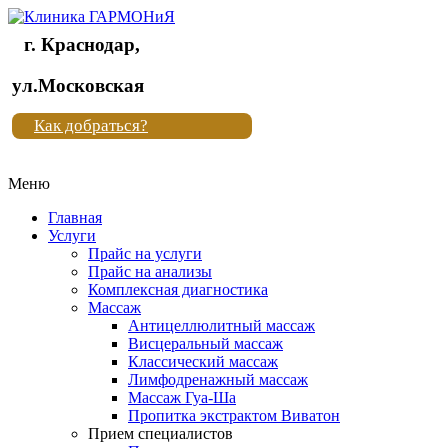
г. Краснодар,
Клиника
ул.Московская
"Новая
Как добраться?
жизнь"
Меню
Клиника
"Новая
Главная
жизнь"
Услуги
Прайс на услуги
Прайс на анализы
Комплексная диагностика
Массаж
Антицеллюлитный массаж
Висцеральный массаж
Классический массаж
Лимфодренажный массаж
Массаж Гуа-Ша
Пропитка экстрактом Виватон
Прием специалистов