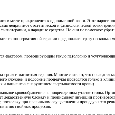
я в месте прикрепления к одноименной кости. Этот нарост появл
есьма неприятное с эстетической и физиологической точки зрени
 физиотерапии, а народные средства. Но они не помогают убрать 
тегия консервативной терапии предполагает сразу несколько 
тся фактором, провоцирующим такую патологию и усугубляющи
азерная и магнитная терапия. Многие считают, что последняя м
ого сложнее, и подобные процедуры проводятся только в клини
ых и пациентов с нарушением свертываемости крови).
мальное кровообращение на поврежденном участке стопы. Ортоп
чает лекарственную блокаду и прописывает инъекции противовос
, поскольку при правильном осуществлении процедуры это реша
развитию гнойных процессов.