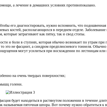
мощи, а лечение в домашних условиях противопоказано.
 Чтобы его диагностировать, нужно вспомнить, что подошвенна
невых костей, располагающихся в переднем отделе. Заболевание 
 которые затрагивают как пятку, так и свод стопы.
и и боли в ступнях, которая обычно возникает по утрам при пе
о это не фасциит, а синдром предплюсневого тоннеля. Обычно по
ти ощущения могут усилиться при восхождении по лестницам или
особенно на очень твердых поверхностях;
 мышц голени.
ция будет находиться в растянутом положении в течение длител
ак называемая пяточная шпора. Вот почему нужно обратиться к 