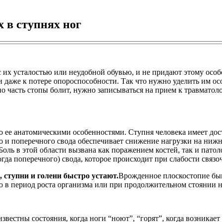
 в ступнях ног
 с их усталостью или неудобной обувью, и не придают этому осо
 даже к потере опороспособности. Так что нужно уделить им ос
но часть стопы болит, нужно записываться на прием к травматоло
 ее анатомическими особенностями. Ступня человека имеет дост
и поперечного свода обеспечивает снижение нагрузки на нижни
 Боль в этой области вызвана как поражением костей, так и пат
гда поперечного) свода, которое происходит при слабости связ
, ступни и голени быстро устают.
Врожденное плоскостопие быва
ю в период роста организма или при продолжительном стоянии на
вестны состояния, когда ноги “ноют”, “горят”, когда возникает с