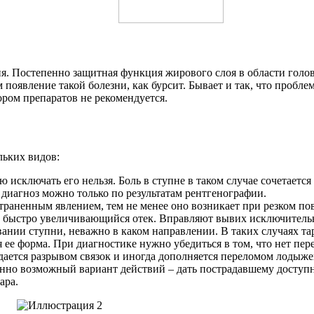
ния. Постепенно защитная функция жирового слоя в области голо
появление такой болезни, как бурсит. Бывает и так, что пробл
ором препаратов не рекомендуется.
ьких видов:
 исключать его нельзя. Боль в ступне в таком случае сочетаетс
 диагноз можно только по результатам рентгенографии.
раненным явлением, тем не менее оно возникает при резком пово
быстро увеличивающийся отек. Вправляют вывих исключительн
нии ступни, неважно в каком направлении. В таких случаях тар
 ее форма. При диагностике нужно убедиться в том, что нет пер
ется разрывом связок и иногда дополняется переломом лодыжек.
венно возможный вариант действий – дать пострадавшему доступ
ара.