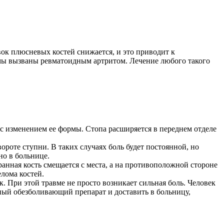
вок плюсневых костей снижается, и это приводит к
емы вызваны ревматоидным артритом. Лечение любого такого
я с изменением ее формы. Стопа расширяется в переднем отделе
роте ступни. В таких случаях боль будет постоянной, но
о в больнице.
анная кость смещается с места, а на противоположной стороне
елома костей.
 При этой травме не просто возникает сильная боль. Человек
ный обезболивающий препарат и доставить в больницу,