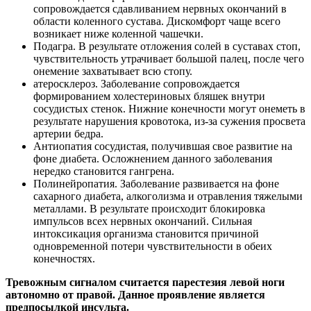
сопровождается сдавливанием нервных окончаний в
области коленного сустава. Дискомфорт чаще всего
возникает ниже коленной чашечки.
Подагра. В результате отложения солей в суставах стоп,
чувствительность утрачивает большой палец, после чего
онемение захватывает всю стопу.
атеросклероз. Заболевание сопровождается
формированием холестериновых бляшек внутри
сосудистых стенок. Нижние конечности могут онеметь в
результате нарушения кровотока, из-за сужения просвета
артерии бедра.
Антиопатия сосудистая, получившая свое развитие на
фоне диабета. Осложнением данного заболевания
нередко становится гангрена.
Полинейропатия. Заболевание развивается на фоне
сахарного диабета, алкоголизма и отравления тяжелыми
металлами. В результате происходит блокировка
импульсов всех нервных окончаний. Сильная
интоксикация организма становится причиной
одновременной потери чувствительности в обеих
конечностях.
Тревожным сигналом считается парестезия левой ноги
автономно от правой. Данное проявление является
предпосылкой инсульта.