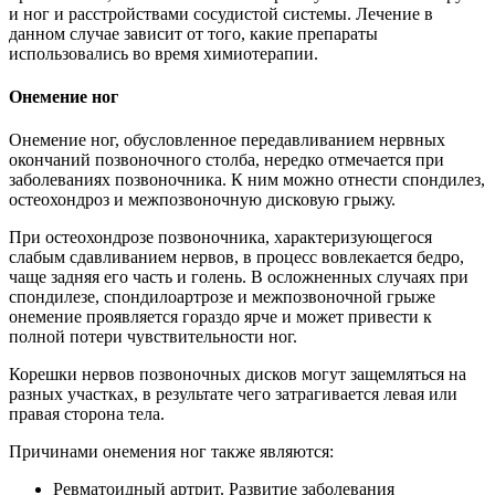
и ног и расстройствами сосудистой системы. Лечение в
данном случае зависит от того, какие препараты
использовались во время химиотерапии.
Онемение ног
Онемение ног, обусловленное передавливанием нервных
окончаний позвоночного столба, нередко отмечается при
заболеваниях позвоночника. К ним можно отнести спондилез,
остеохондроз и межпозвоночную дисковую грыжу.
При остеохондрозе позвоночника, характеризующегося
слабым сдавливанием нервов, в процесс вовлекается бедро,
чаще задняя его часть и голень. В осложненных случаях при
спондилезе, спондилоартрозе и межпозвоночной грыже
онемение проявляется гораздо ярче и может привести к
полной потери чувствительности ног.
Корешки нервов позвоночных дисков могут защемляться на
разных участках, в результате чего затрагивается левая или
правая сторона тела.
Причинами онемения ног также являются:
Ревматоидный артрит. Развитие заболевания