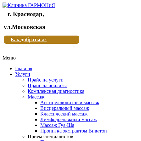
г. Краснодар,
Клиника
ул.Московская
"Новая
Как добраться?
жизнь"
Меню
Клиника
"Новая
Главная
жизнь"
Услуги
Прайс на услуги
Прайс на анализы
Комплексная диагностика
Массаж
Антицеллюлитный массаж
Висцеральный массаж
Классический массаж
Лимфодренажный массаж
Массаж Гуа-Ша
Пропитка экстрактом Виватон
Прием специалистов