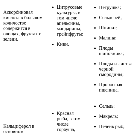
Цитрусовые
Петрушка;
Аскорбиновая
культуры, в
кислота в большом
Сельдерей;
том числе
количестве
апельсины,
Шпинат;
содержится в
мандарины,
овощах, фруктах и
грейпфруты;
Малина;
зелени.
Киви.
Плоды
шиповника;
Плоды и листья
черной
смородины;
Проросшая
пшеница.
Сельдь;
Красная
Макрель;
рыба, в том
числе
Кальциферол в
Печень рыб;
горбуша,
основном