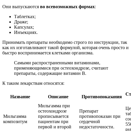
Они выпускаются
во всевозможных формах
:
Таблетках;
Драже;
Капсулах;
Инъекциях.
Принимать препараты необходимо строго по инструкции, так
как их изготавливают такой формулой, которая очень просто и
быстро воспринимается клетками организма.
Самыми распространенными витаминами,
применяющимися при остеохондрозе, считают
препараты, содержащие витамин В.
К таким лекарствам относятся:
Ст
Название
Описание
Противопоказания
Мильгамма при
Це
остеохондрозе
Препарат
та
Мильгамма
прописывается
противопоказан при
со
композитум
пациентам при
сердечной
55
первой и второй
недостаточности.
ру