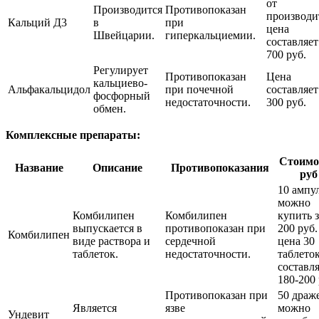
от
Производится
Противопоказан
производи
Кальций Д3
в
при
цена
Швейцарии.
гиперкальциемии.
составляет
700 руб.
Регулирует
Противопоказан
Цена
кальциево-
Альфакальцидол
при почечной
составляет
фосфорный
недостаточности.
300 руб.
обмен.
Комплексные препараты:
Стоимо
Название
Описание
Противопоказания
руб
10 ампу
можно
Комбилипен
Комбилипен
купить з
выпускается в
противопоказан при
200 руб.
Комбилипен
виде раствора и
сердечной
цена 30
таблеток.
недостаточности.
таблето
составл
180-200 
Противопоказан при
50 драж
Является
язве
можно
Ундевит