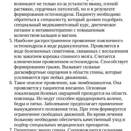
возникают не только из-за усталости мышц, плохой
растяжки, сердечных патологий, но и в результате
формирования остеохондроза. Пациенту необходимо
обратиться к специалисту, который должен подобрать
специальный медикаментозный курс, диетическое
питание и витаминотерапию с повышенным
количеством кальция и магния.
Наиболее распространенное проявление поясничного
остеохондроза в виде радикулопатии. Проявляется в
виде болезненных симптомов, связанных с воспалением
или зажатием корешка спинного мозга. Считается
клиническим проявлением остеохондроза. Способствует
формированию грыжи. Вызывает сильные
дискомфортные ощущения в области спины, которые
усиливаются при любых движениях.
Такое опасное проявление, как люмбоишиалгия. Она
проявляется у пациентов внезапно. Основная
локализация болевых ощущений приходится на область
поясницы. Но недуг способен иррадиировать колени,
бедра и пятки. Заболевание предполагает применение
вынужденного положения тела. При этом формируется
ограничение свободных движений. Во время лечения
больному необходимо обеспечить качественный уход и
подбор специальных медицинских препаратов.
Гипертонус мышц спины. Сопровождается сильными