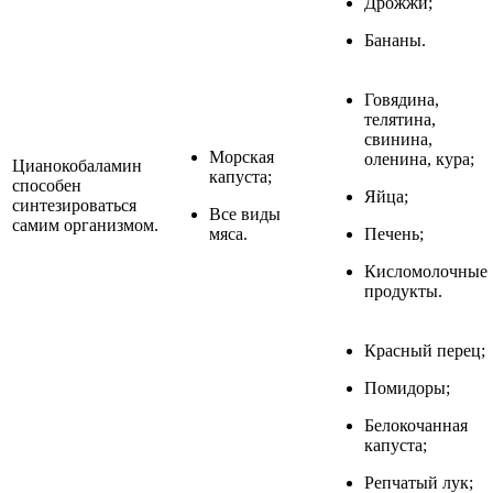
Дрожжи;
Бананы.
Говядина,
телятина,
свинина,
Морская
оленина, кура;
Цианокобаламин
капуста;
способен
Яйца;
синтезироваться
Все виды
самим организмом.
мяса.
Печень;
Кисломолочные
продукты.
Красный перец;
Помидоры;
Белокочанная
капуста;
Репчатый лук;