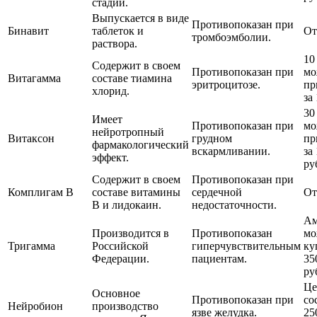
стадии.
Выпускается в виде
Противопоказан при
Бинавит
таблеток и
От
тромбоэмболии.
раствора.
10
Содержит в своем
Противопоказан при
мо
Витагамма
составе тиамина
эритроцитозе.
пр
хлорид.
за
30
Имеет
Противопоказан при
мо
нейротропный
Витаксон
грудном
пр
фармакологический
вскармливании.
за
эффект.
ру
Содержит в своем
Противопоказан при
Комплигам В
составе витамины
сердечной
От
В и лидокаин.
недостаточности.
Ам
Производится в
Противопоказан
мо
Тригамма
Российской
гиперчувствительным
ку
Федерации.
пациентам.
35
ру
Це
Основное
Противопоказан при
со
Нейробион
производство
язве желудка.
25