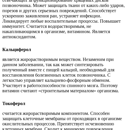
отвечающих за функционирование хрящевых дисков
позвоночника. Может защищать ткани от каких-либо ударов,
порезов и других серьезных повреждений. Способствует
ускорению заживления ран, устраняет инфекции.
Ликвидирует любые воспалительные процессы. Повышает
иммунитет. Считается водорастворимым, не
накапливающимся в организме, витамином. Является
антиоксидантом.
Кальциферол
является жирорастворимым веществом. Незаменим при
данном заболевании, так как может синтезировать
полученный вместе с пищей кальций, необходимый для
восстановления болезненных клеток позвоночника. С
легкостью управляет кальциево-фосфорным обменом.
Участвует в работоспособности спинного мозга. Поэтому
витамин считают «строительным материалом» организма.
Токоферол
считается жирорастворимым компонентом. Способен
защищать клеточные мембраны от проходящих в организме
окислительных процессов. Препятствует исчезновению
клеточных мембран. Сводит к минимуму повреждения