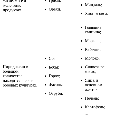
Грибы;
масле, мясе и
Миндаль;
молочных
Орехи.
продуктах.
Хлопья овса.
Говядина,
свинина;
Морковь;
Кабачки;
Молоко;
Соя;
Пиридоксин в
Сливочное
Бобы;
большом
масло;
количестве
Горох;
Яйца, в
находится в сое и
Фасоль;
основном
бобовых культурах.
желток;
Отруби.
Печень;
Картофель;