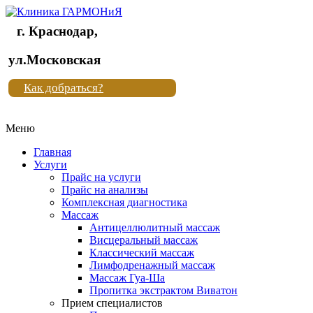
г. Краснодар,
Клиника
ул.Московская
"Новая
Как добраться?
жизнь"
Меню
Клиника
"Новая
Главная
жизнь"
Услуги
Прайс на услуги
Прайс на анализы
Комплексная диагностика
Массаж
Антицеллюлитный массаж
Висцеральный массаж
Классический массаж
Лимфодренажный массаж
Массаж Гуа-Ша
Пропитка экстрактом Виватон
Прием специалистов