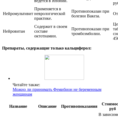
ведется в Японии.
ру
Применяется в
Противопоказан при
Нейромультивит
неврологической
От
болезни Вакеза.
практике.
Це
Содержит в своем
Противопоказан при
та
Нейровитан
составе
тромбоэмболии.
со
октотиамин.
45
Препараты, содержащие только кальциферол:
Читайте также:
Можно ли принимать Фемибион не беременным
женщинам
Стоимос
Название
Описание
Противопоказания
руб
В зависим