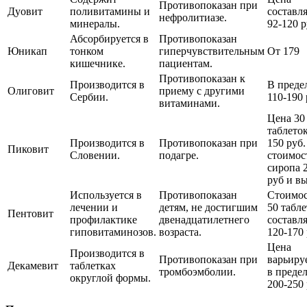
Противопоказан при
Дуовит
поливитамины и
составл
нефролитиазе.
минералы.
92-120 р
Абсорбируется в
Противопоказан
Юникап
тонком
гиперчувствительным
От 179
кишечнике.
пациентам.
Противопоказан к
Производится в
В преде
Олиговит
приему с другими
Сербии.
110-190 
витаминами.
Цена 30
таблеток
Производится в
Противопоказан при
150 руб.
Пиковит
Словении.
подагре.
стоимос
сиропа 
руб и в
Используется в
Противопоказан
Стоимос
лечении и
детям, не достигшим
50 табл
Пентовит
профилактике
двенадцатилетнего
составл
гиповитаминозов.
возраста.
120-170 
Цена
Производится в
Противопоказан при
варьиру
Декамевит
таблетках
тромбоэмболии.
в преде
округлой формы.
200-250 