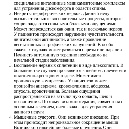
специальные витаминные медикаментозные комплексы
для устранения дискомфорта в области спины.
Невриты периферических нервов. Данный недуг
вызывает сильные воспалительные процессы, которые
сопровождаются сильными болевыми ощущениями.
Может повреждаться как один, так и несколько нервов.
У пациентов происходит нарушение чувствительности,
двигательной активности, а также проявление
вегетативных и трофических нарушений. В особо
тяжелых случаях может развиться парезы или паралич.
Начинать витаминную терапию необходимо на
начальной стадии заболевания.
Воспаление нервных сплетений в виде плексопатии. В
большинстве случаев проявляется в шейном, плечевом и
пояснично-крестцовом отделе. Может иметь
хроническую компрессию. У пациентов может
произойти аневризма, кровоизлияние, абсцессы,
опухоль, кровотечения. Болевые ощущения
распространяются на затылочную область, шею и
позвоночник. Поэтому витаминотерапия, совместная с
основным лечением, очень важна для устранения
данного недуга.
Мышечные судороги. Они возникают внезапно. При
этом происходит непроизвольное сокращение мышц.
Возникают сильнейшие болевые ощущения. Они