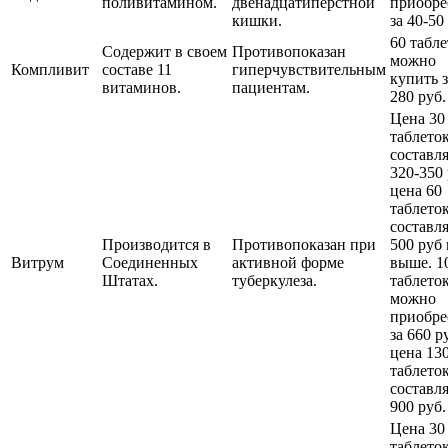
поливитамином.
двенадцатиперстной
приобре
кишки.
за 40-50
60 табл
Содержит в своем
Противопоказан
можно
Компливит
составе 11
гиперчувствительным
купить з
витаминов.
пациентам.
280 руб.
Цена 30
таблето
составл
320-350 
цена 60
таблето
составл
Производится в
Противопоказан при
500 руб 
Витрум
Соединенных
активной форме
выше. 1
Штатах.
туберкулеза.
таблето
можно
приобре
за 660 р
цена 13
таблето
составл
900 руб.
Цена 30
таблето