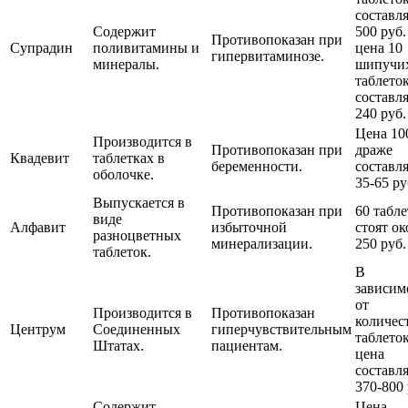
составл
Содержит
500 руб.
Противопоказан при
Супрадин
поливитамины и
цена 10
гипервитаминозе.
минералы.
шипучи
таблето
составл
240 руб.
Цена 10
Производится в
Противопоказан при
драже
Квадевит
таблетках в
беременности.
составл
оболочке.
35-65 ру
Выпускается в
Противопоказан при
60 табл
виде
Алфавит
избыточной
стоят ок
разноцветных
минерализации.
250 руб.
таблеток.
В
зависим
от
Производится в
Противопоказан
количес
Центрум
Соединенных
гиперчувствительным
таблеток
Штатах.
пациентам.
цена
составл
370-800 
Содержит
Цена