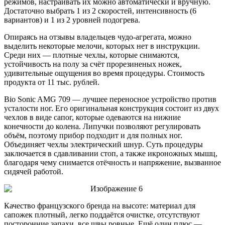
режимов, настраивать их можно автоматически и вручную.
Достаточно выбрать 1 из 2 скоростей, интенсивность (6
вариантов) и 1 из 2 уровней подогрева.
Опираясь на отзывы владельцев чудо-агрегата, можно
выделить некоторые мелочи, которых нет в инструкции.
Среди них — плотные чехлы, которые снимаются,
устойчивость на полу за счёт прорезиненых ножек,
удивительные ощущения во время процедуры. Стоимость
продукта от 11 тыс. рублей.
Bio Sonic AMG 709 — лучшее переносное устройство против
усталости ног. Его оригинальная конструкция состоит из двух
чехлов в виде сапог, которые одеваются на нижние
конечности до колена. Липучки позволяют регулировать
объём, поэтому прибор подходит и для полных ног.
Объединяет чехлы электрический шнур. Суть процедуры
заключается в сдавливании стоп, а также икроножных мышц,
благодаря чему снимается отёчность и напряжение, вызванное
сидячей работой.
Качество французского бренда на высоте: материал для
сапожек плотный, легко поддаётся очистке, отсутствуют
посторонние запахи, все швы ровные. Ещё один плюс —