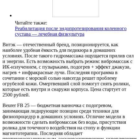
Читайте также:
Реабилитация после эндопротезирования коленного
сустава — лечебная физкультура
Витэк — отечественный бренд, позиционируется, как
наиболее удобная ёмкость для педикюра в домашних
условиях. После такого гидромассажа ощущается прилив сил
и энергии. Есть возможность выбрать режим: вибромассаж с
ИК-излучением, с пузырьками, подогрев + эффект джакузи,
нагрев + инфракрасные лучи. Последняя программа в
сочетании с морской солью навсегда решит проблему
огрубелой кожи. Омертвевший слой помогут снять ролики,
которые есть внутри и снаружи корпуса. Цена стартует от
2500 рублей.
Beurer FB 25 — бюджетная ванночка с подогревом,
занимающая лидирующие позиции среди техники для
физиопроцедур в домашних условиях. Отличие модели в
возможности сделать вибромассаж без воды, присутствия
ролика для точечного воздействия на стопу и функции
магнитотерапии. Последняя обладает
противовоспалительным, сосудорасширяющим, укрепляющим