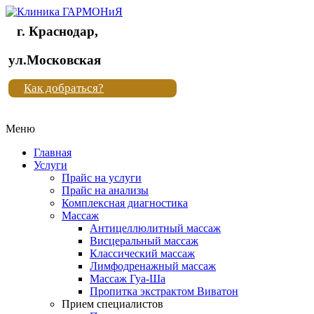
г. Краснодар,
Клиника
ул.Московская
"Новая
Как добраться?
жизнь"
Меню
Клиника
"Новая
Главная
жизнь"
Услуги
Прайс на услуги
Прайс на анализы
Комплексная диагностика
Массаж
Антицеллюлитный массаж
Висцеральный массаж
Классический массаж
Лимфодренажный массаж
Массаж Гуа-Ша
Пропитка экстрактом Виватон
Прием специалистов