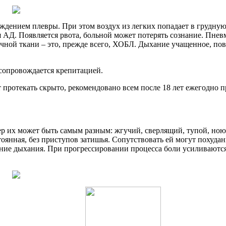
ждением плевры. При этом воздух из легких попадает в грудную 
 АД. Появляется рвота, больной может потерять сознание. Пневм
чной ткани – это, прежде всего, ХОБЛ. Дыхание учащенное, пов
 сопровождается крепитацией.
т протекать скрыто, рекомендовано всем после 18 лет ежегодно
ер их может быть самым разным: жгучий, сверлящий, тупой, ною
оянная, без приступов затишья. Сопутствовать ей могут похудан
ление дыхания. При прогрессировании процесса боли усиливают