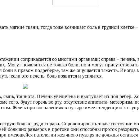
ть мягкие ткани, тогда тоже возникает боль в грудной клетке – 
тяжении соприкасается со многими органами: справа – печень, 
их. Могут появляться не только боли, но и могут присутствоват
тся боли в правом подреберье, там же ощущается тяжесть. Иног
ть: если это печень, боль появится и усилится.
ь, сыпь, тошнота. Печень увеличена и выступает из-под ребер.
е того, будут горечь во рту, отсутствие аппетита, метеоризм, 
птом. Желчь при воспалениях в пузыре имеет тенденцию к сгущен
трую боль в груди справа. Спровоцировать такое состояние мо
ей больших размеров в протоки они способны проток разорвать,
е при имеющейся патологии желчного пузыря не должны остаться