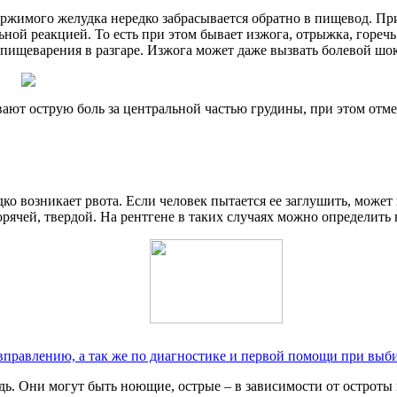
ержимого желудка нередко забрасывается обратно в пищевод. Пр
ной реакцией. То есть при этом бывает изжога, отрыжка, горечь
с пищеварения в разгаре. Изжога может даже вызвать болевой шо
ют острую боль за центральной частью грудины, при этом отмеч
о возникает рвота. Если человек пытается ее заглушить, може
орячей, твердой. На рентгене в таких случаях можно определить
 вправлению, а так же по диагностике и первой помощи при выб
удь. Они могут быть ноющие, острые – в зависимости от острот