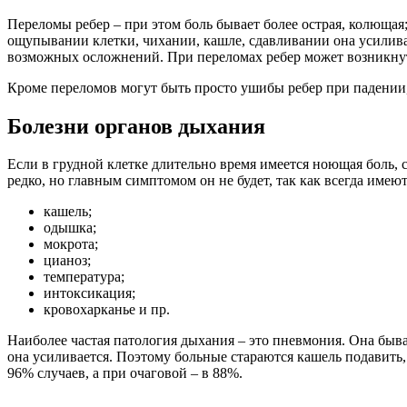
Переломы ребер – при этом боль бывает более острая, колющая
ощупывании клетки, чихании, кашле, сдавливании она усиливае
возможных осложнений. При переломах ребер может возникнут
Кроме переломов могут быть просто ушибы ребер при падении, 
Болезни органов дыхания
Если в грудной клетке длительно время имеется ноющая боль, с
редко, но главным симптомом он не будет, так как всегда име
кашель;
одышка;
мокрота;
цианоз;
температура;
интоксикация;
кровохарканье и пр.
Наиболее частая патология дыхания – это пневмония. Она быва
она усиливается. Поэтому больные стараются кашель подавить
96% случаев, а при очаговой – в 88%.