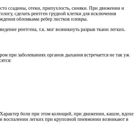
есто ссадины, отеки, припухлость, синяки. При движении и
ологу, сделать рентген грудной клетки для исключения
еждения обломками ребер листков плевры.
дение рентгена, т.к. мог возникнуть разрыв ткани легких.
дром при заболеваниях органов дыхания встречается не так уж
сятся:
. Характер боли при этом колющий, при движении, кашле, вдохе
при воспалении легких при крупозной пневмонии возникают в