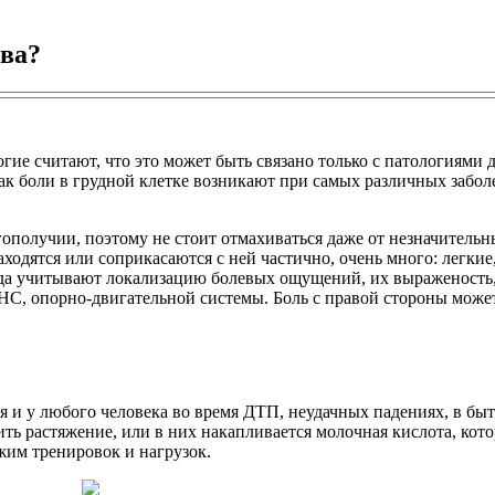
ава?
ие считают, что это может быть связано только с патологиями ды
 как боли в грудной клетке возникают при самых различных забо
гополучии, поэтому не стоит отмахиваться даже от незначительны
аходятся или соприкасаются с ней частично, очень много: легкие
егда учитывают локализацию болевых ощущений, их выраженость
С, опорно-двигательной системы. Боль с правой стороны может
я и у любого человека во время ДТП, неудачных падениях, в быт
ь растяжение, или в них накапливается молочная кислота, кото
ежим тренировок и нагрузок.