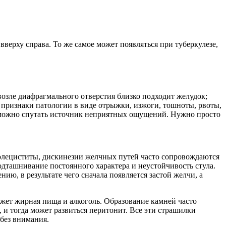
вверху справа. То же самое может появляться при туберкулезе,
возле диафрагмального отверстия близко подходит желудок;
ь признаки патологии в виде отрыжки, изжоги, тошноты, рвоты,
да можно спутать источник неприятных ощущений. Нужно просто
 Холециститы, дискинезии желчных путей часто сопровождаются
подташнивание постоянного характера и неустойчивость стула.
ию, в результате чего сначала появляется застой желчи, а
жет жирная пища и алкоголь. Образование камней часто
 и тогда может развиться перитонит. Все эти страшилки
 без внимания.