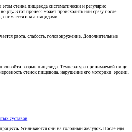
и этом стенка пищевода систематически и регулярно
 во рту. Этот процесс может происходить или сразу после
к, снимается она антацидами.
ается рвота, слабость, головокружение.
Дополнительные
т произойти разрыв пищевода. Температура принимаемой пищи
 неровность стенок пищевода, нарушение его моторики, эрозии.
итых суставов
ы процесса. Усиливаются они на голодный желудок. После еды