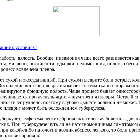
омашних условиях?
лабость, вялость. Вообще, пневмония чаще всего развивается к
, мигрени, потливости, одышки, недомогания, полного бессилия
роцесс вовлечена плевра.
т сухой и экссудативный. При сухом плеврите боли острые, колю
Воспаление листков плевры вызывает спазмы ткани с пораженно
иррадиируют в брюшную полость. Чаще процесс бывает одностор
ыслушивается при аускультации – шум трения плевры. Острый сп
нности затруднено, поэтому глубоко дышать больной не может. 
же плеврит может быть осложнением туберкулеза.
беркулез, эмфизема легких, бронхоэктатическая болезнь – для 
их. При туберкулезе чуть ли не патогномоничным симптомом явл
при какой-либо патологии возник абсцесс легкого, то боли при 
в просвет бронхов.