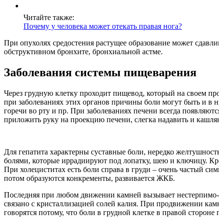
Читайте также:
Почему у человека может отекать правая нога?
При опухолях средостения растущее образование может сдавлива
обструктивном бронхите, бронхиальной астме.
Заболевания системы пищеварения
Через грудную клетку проходит пищевод, который на своем про
при заболеваниях этих органов причины боли могут быть и в н
горечи во рту и пр. При заболеваниях печени всегда появляю
приложить руку на проекцию печени, слегка надавить и кашляну
Для гепатита характерны суставные боли, нередко желтушност
болями, которые иррадиируют под лопатку, шею и ключицу. Кром
При холециститах есть боли справа в груди – очень частый сим
потом образуются конкременты, развивается ЖКБ.
Последняя при любом движении камней вызывает нестерпимо-ос
связано с кристаллизацией солей калия. При продвижении камн
говорятся потому, что боли в грудной клетке в правой сторон