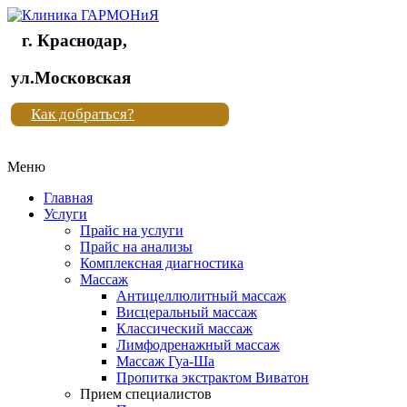
г. Краснодар,
Клиника
ул.Московская
"Новая
Как добраться?
жизнь"
Меню
Клиника
"Новая
Главная
жизнь"
Услуги
Прайс на услуги
Прайс на анализы
Комплексная диагностика
Массаж
Антицеллюлитный массаж
Висцеральный массаж
Классический массаж
Лимфодренажный массаж
Массаж Гуа-Ша
Пропитка экстрактом Виватон
Прием специалистов