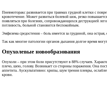
Пневмоторакс развивается при травмах грудной клетки с повре
кровотечение. Может развиться болевой шок, резко повышается
появляться при болезнях, сопровождающихся деструкцией лего
потливость, больной становится беспокойным.
Эмфизема средостения – боль имеется за грудиной, она острая,
Так как многие патологии органов дыхания долгое время могу
Опухолевые новообразования
Опухоли – при этом боли присутствуют в 88% случаев. Характ
плечо, шею, голову. Возникает со стороны поражения. Она пост
аппетита. Аускультативно: хрипы, шум трения плевры, ослаб
крови.