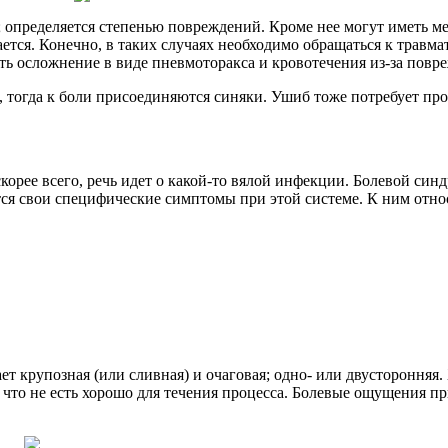
; определяется степенью повреждений. Кроме нее могут иметь м
тся. Конечно, в таких случаях необходимо обращаться к травмат
ь осложнение в виде пневмоторакса и кровотечения из-за повр
тогда к боли присоединяются синяки. Ушиб тоже потребует прове
корее всего, речь идет о какой-то вялой инфекции. Болевой син
ются свои специфические симптомы при этой системе.
К ним отно
ет крупозная (или сливная) и очаговая; одно- или двусторонняя
, что не есть хорошо для течения процесса. Болевые ощущения 