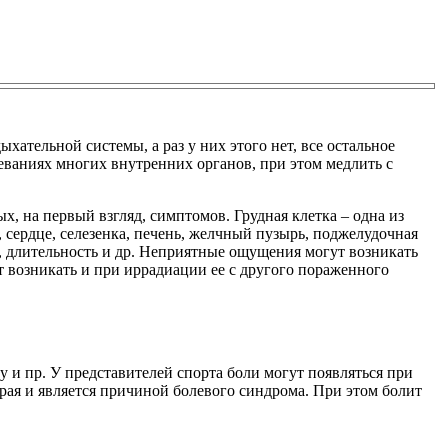
хательной системы, а раз у них этого нет, все остальное
леваниях многих внутренних органов, при этом медлить с
х, на первый взгляд, симптомов. Грудная клетка – одна из
, сердце, селезенка, печень, желчный пузырь, поджелудочная
, длительность и др. Неприятные ощущения могут возникать
 возникать и при иррадиации ее с другого пораженного
у и пр. У представителей спорта боли могут появляться при
рая и является причиной болевого синдрома. При этом болит