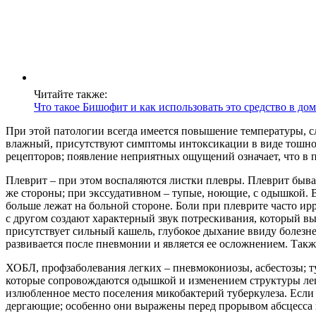
Читайте также:
Что такое Бишофит и как использовать это средство в д
При этой патологии всегда имеется повышение температуры, с
влажный, присутствуют симптомы интоксикации в виде тошноты
рецепторов; появление неприятных ощущений означает, что в п
Плеврит – при этом воспаляются листки плевры. Плеврит бывае
же стороны; при экссудативном – тупые, ноющие, с одышкой. 
больше лежат на больной стороне. Боли при плеврите часто 
с другом создают характерный звук потрескивания, который в
присутствует сильный кашель, глубокое дыхание ввиду болезне
развивается после пневмонии и является ее осложнением. Так
ХОБЛ, профзаболевания легких – пневмокониозы, асбестозы; ту
которые сопровождаются одышкой и изменением структуры легк
излюбленное место поселения микобактерий туберкулеза. Если 
дергающие; особенно они выражены перед прорывом абсцесса 