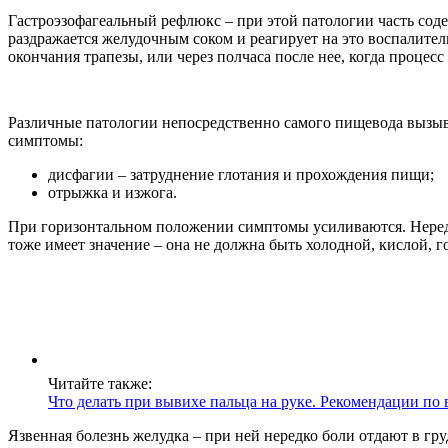
Гастроэзофагеальный рефлюкс – при этой патологии часть сод
раздражается желудочным соком и реагирует на это воспалитель
окончания трапезы, или через полчаса после нее, когда процес
Различные патологии непосредственно самого пищевода вызыва
симптомы:
дисфагии – затруднение глотания и прохождения пищи;
отрыжка и изжога.
При горизонтальном положении симптомы усиливаются. Нередк
тоже имеет значение – она не должна быть холодной, кислой, г
Читайте также:
Что делать при вывихе пальца на руке. Рекомендации по
Язвенная болезнь желудка – при ней нередко боли отдают в гр