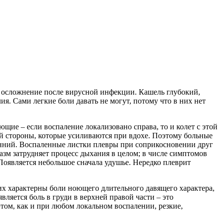
ак осложнение после вирусной инфекции. Кашель глубокий,
. Сами легкие боли давать не могут, потому что в них нет
щие – если воспаление локализовано справа, то и колет с этой
й стороны, которые усиливаются при вдохе. Поэтому больные
онний. Воспаленные листки плевры при соприкосновении друг
азм затрудняет процесс дыхания в целом; в числе симптомов
Появляется небольшое сначала удушье. Нередко плеврит
них характерны боли ноющего длительного давящего характера,
яется боль в груди в верхней правой части – это
этом, как и при любом локальном воспалении, резкие,