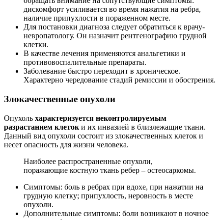
обращать внимание на сопутствующие симптомы:
дискомфорт усиливается во время нажатия на ребра,
наличие припухлости в пораженном месте.
Для постановки диагноза следует обратиться к врачу-
невропатологу. Он назначит рентгенографию грудной
клетки.
В качестве лечения применяются анальгетики и
противовоспалительные препараты.
Заболевание быстро переходит в хроническое.
Характерно чередование стадий ремиссии и обострения.
Злокачественные опухоли
Опухоль
характеризуется неконтролируемым
разрастанием клеток
и их инвазией в близлежащие ткани.
Данный вид опухоли состоит из злокачественных клеток и
несет опасность для жизни человека.
Наиболее распространенные опухоли,
поражающие костную ткань ребер – остеосаркомы.
Симптомы: боль в ребрах при вдохе, при нажатии на
грудную клетку; припухлость, неровность в месте
опухоли.
Дополнительные симптомы: боли возникают в ночное