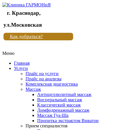
г. Краснодар,
Клиника
ул.Московская
"Новая
Как добраться?
жизнь"
Меню
Клиника
"Новая
Главная
жизнь"
Услуги
Прайс на услуги
Прайс на анализы
Комплексная диагностика
Массаж
Антицеллюлитный массаж
Висцеральный массаж
Классический массаж
Лимфодренажный массаж
Массаж Гуа-Ша
Пропитка экстрактом Виватон
Прием специалистов