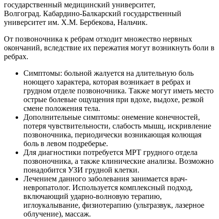
государственный медицинский университет,
Волгоград. Кабардино-Балкарский государственный
университет им. Х.М. Бербекова, Нальчик.
От позвоночника к ребрам отходит множество нервных
окончаний, вследствие их пережатия могут возникнуть боли в
ребрах.
Симптомы: больной жалуется на длительную боль
ноющего характера, которая возникает в ребрах и
грудном отделе позвоночника. Также могут иметь место
острые болевые ощущения при вдохе, выдохе, резкой
смене положения тела.
Дополнительные симптомы: онемение конечностей,
потеря чувствительности, слабость мышц, искривление
позвоночника, периодически возникающая колющая
боль в левом подреберье.
Для диагностики потребуется МРТ грудного отдела
позвоночника, а также клинические анализы. Возможно
понадобится УЗИ грудной клетки.
Лечением данного заболевания занимается врач-
невропатолог. Используется комплексный подход,
включающий ударно-волновую терапию,
иглоукалывание, физиотерапию (ультразвук, лазерное
облучение), массаж.