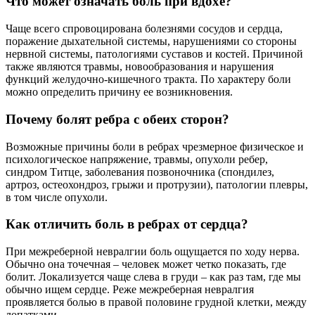
Что может означать боль при вдохе?
Чаще всего спровоцирована болезнями сосудов и сердца,
поражение дыхательной системы, нарушениями со стороны
нервной системы, патологиями суставов и костей. Причиной
также являются травмы, новообразования и нарушения
функций желудочно-кишечного тракта. По характеру боли
можно определить причину ее возникновения.
Почему болят ребра с обеих сторон?
Возможные причины боли в ребрах чрезмерное физическое и
психологическое напряжение, травмы, опухоли ребер,
синдром Титце, заболевания позвоночника (спондилез,
артроз, остеохондроз, грыжи и протрузии), патологии плевры,
в том числе опухоли.
Как отличить боль в ребрах от сердца?
При межреберной невралгии боль ощущается по ходу нерва.
Обычно она точечная – человек может четко показать, где
болит. Локализуется чаще слева в груди – как раз там, где мы
обычно ищем сердце. Реже межреберная невралгия
проявляется болью в правой половине грудной клетки, между
лопатками.