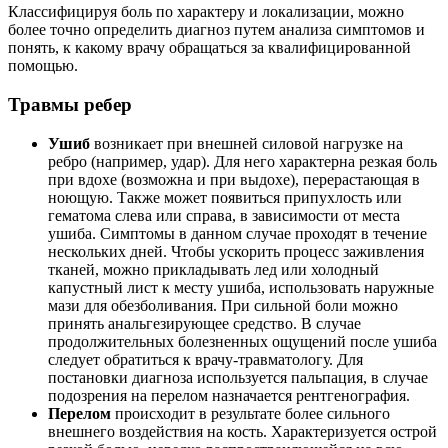
Классифицируя боль по характеру и локализации, можно
более точно определить диагноз путем анализа симптомов и
понять, к какому врачу обращаться за квалифицированной
помощью.
Травмы ребер
Ушиб
возникает при внешней силовой нагрузке на
ребро (например, удар). Для него характерна резкая боль
при вдохе (возможна и при выдохе), перерастающая в
ноющую. Также может появиться припухлость или
гематома слева или справа, в зависимости от места
ушиба. Симптомы в данном случае проходят в течение
нескольких дней. Чтобы ускорить процесс заживления
тканей, можно прикладывать лед или холодный
капустный лист к месту ушиба, использовать наружные
мази для обезболивания. При сильной боли можно
принять анальгезирующее средство. В случае
продолжительных болезненных ощущений после ушиба
следует обратиться к врачу-травматологу. Для
постановки диагноза используется пальпация, в случае
подозрения на перелом назначается рентгенография.
Перелом
происходит в результате более сильного
внешнего воздействия на кость. Характеризуется острой