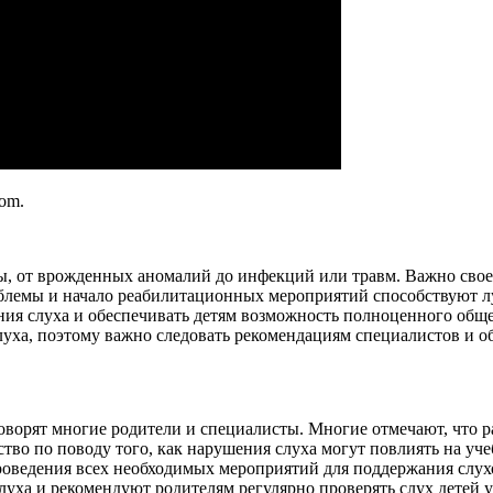
com.
ы, от врожденных аномалий до инфекций или травм. Важно свое
облемы и начало реабилитационных мероприятий способствуют л
ия слуха и обеспечивать детям возможность полноценного обще
уха, поэтому важно следовать рекомендациям специалистов и об
 говорят многие родители и специалисты. Многие отмечают, что
тво по поводу того, как нарушения слуха могут повлиять на уч
оведения всех необходимых мероприятий для поддержания слухо
ха и рекомендуют родителям регулярно проверять слух детей у