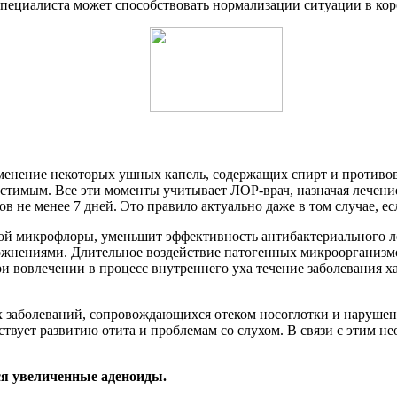
специалиста может способствовать нормализации ситуации в кор
енение некоторых ушных капель, содержащих спирт и противово
стимым. Все эти моменты учитывает ЛОР-врач, назначая лечени
 не менее 7 дней. Это правило актуально даже в том случае, ес
й микрофлоры, уменьшит эффективность антибактериального лече
жнениями. Длительное воздействие патогенных микроорганизмов
вовлечении в процесс внутреннего уха течение заболевания хар
 заболеваний, сопровождающихся отеком носоглотки и нарушен
ствует развитию отита и проблемам со слухом. В связи с этим 
ся увеличенные аденоиды.