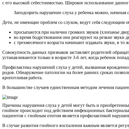
с его высокой себестоимостью. Широкое использование данно
Заподозрить нарушение слуха у ребенка можно, начиная с
Дети, не имеющие проблем со слухом, ведут себя следующим о
просыпаются при наличии громких звуков (хлопанье дверь
во время бодрствования они реагируют на резкие звуки 
с трехмесячного возраста начинают издавать звуки, в то 
Совокупность данных признаков заставляет родителей обраща
устанавливаются только в возрасте 3-6 лет, когда ребенок попа
Профилактика нарушений слуха у детей, вызванная врожденной
родов. Обнаружение патологии на более ранних сроках позволя
кропотливая работа.
В большинстве случаев единственным методом лечения пациент
Причины нарушения слуха у детей могут быть и приобретенны
гнойное происходит под действием инфекционных бактериальн
пациентов с гнойным отитом является профилактикой нарушени
В случае развития гнойного воспаления важным является регул