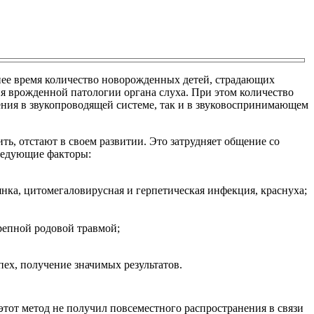
нее время количество новорожденных детей, страдающих
я врожденной патологии органа слуха. При этом количество
ения в звукопроводящей системе, так и в звуковоспринимающем
ть, отстают в своем развитии. Это затрудняет общение со
следующие факторы:
ка, цитомегаловирусная и герпетическая инфекция, краснуха;
репной родовой травмой;
пех, получение значимых результатов.
этот метод не получил повсеместного распространения в связи