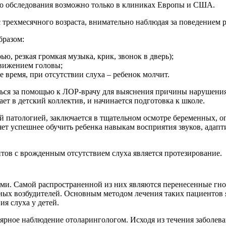
го обследования возможно только в клиниках Европы и США.
 трехмесячного возраста, внимательно наблюдая за поведением р
бразом:
ю, резкая громкая музыка, крик, звонок в дверь);
движением головы;
же время, при отсутствии слуха – ребенок молчит.
ться за помощью к ЛОР-врачу для выяснения причины нарушения
дает в детский коллектив, и начинается подготовка к школе.
 патологией, заключается в тщательном осмотре беременных, о
ет успешнее обучить ребенка навыкам восприятия звуков, адапти
ов с врожденным отсутствием слуха является протезирование.
ми. Самой распространенной из них являются перенесенные гно
ых возбудителей. Основным методом лечения таких пациентов я
я слуха у детей.
ярное наблюдение отоларингологом. Исходя из течения заболева