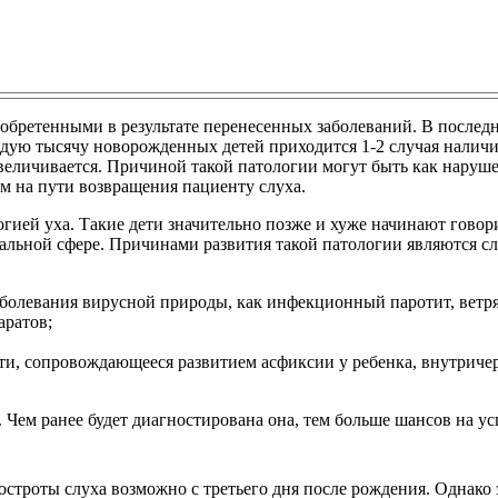
обретенными в результате перенесенных заболеваний. В послед
ждую тысячу новорожденных детей приходится 1-2 случая наличи
величивается. Причиной такой патологии могут быть как наруш
м на пути возвращения пациенту слуха.
гией уха. Такие дети значительно позже и хуже начинают говори
иальной сфере. Причинами развития такой патологии являются 
болевания вирусной природы, как инфекционный паротит, ветрян
аратов;
сти, сопровождающееся развитием асфиксии у ребенка, внутриче
Чем ранее будет диагностирована она, тем больше шансов на ус
строты слуха возможно с третьего дня после рождения. Однако 