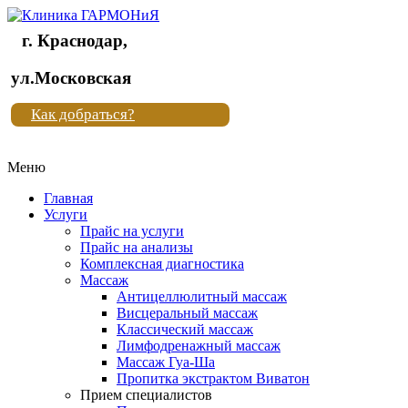
г. Краснодар,
Клиника
ул.Московская
"Новая
Как добраться?
жизнь"
Меню
Клиника
"Новая
Главная
жизнь"
Услуги
Прайс на услуги
Прайс на анализы
Комплексная диагностика
Массаж
Антицеллюлитный массаж
Висцеральный массаж
Классический массаж
Лимфодренажный массаж
Массаж Гуа-Ша
Пропитка экстрактом Виватон
Прием специалистов