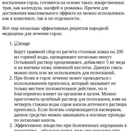
воспаления горла, готовятся на основе таких лекарственных
трав, как календула, шалфей и ромашка. Причем для
достижения максимального эффекта их можно использовать
как в комплексе, так и по отдельности.
Вот еще несколько эффективных рецептов народной
медицины для лечения горла:
Берут травяной сбор из расчета столовая ложка на 200
мл горячей воды, проваривают несколько минут.
Остывший раствор процеживают, добавляют 5 мг меда
и на кончике ножа лимонной кислоты. Данную смесь
можно пить или же использовать для полосканий.
При болях в горле лечение может проводиться с
использованием прополиса, который оказывает не
только местное положительное действие, но и
благоприятно влияет на организм в целом. Можно
приготовить целебный раствор для полоскания, взяв на
четверть стакана воды сорок капель аптечного раствора
прополиса. Если болезнь сопровождается насморком,
данное средство можно закапывать в носовые проходы
по несколько капель.
Эффективное лекарство при болезненных ощущениях в
носоглотке – обильное питье, ведь оно показано при