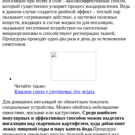
Ингаляции при болях в голе – высокоэффективный способ,
который существенно ускоряет процесс выздоровления. Ведь
в данном случае создается двойной эффект – теплый пар
оказывает согревающее действие, а частички полезных
веществ, входящих в состав жидкости для ингаляции,
оказывают негативное воздействие на патогенные
микроорганизмы и способствуют регенерации тканей.
Процедуры проводят один-два раза в день до исчезновения
симптомов.
Читайте также:
Красное горло у грудничка: что делать
Для домашних ингаляций не обязательно покупать
специальные устройства. Можно обойтись небольшими
емкостями, мисками или кастрюлями.
Среди наиболее
популярных и эффективных способов можно выделить
ингаляции над сваренным картофелем, куда добавляют
ложку пищевой соды и пару капель йода.
Процедура
проводится предельно просто: больной наклоняется над