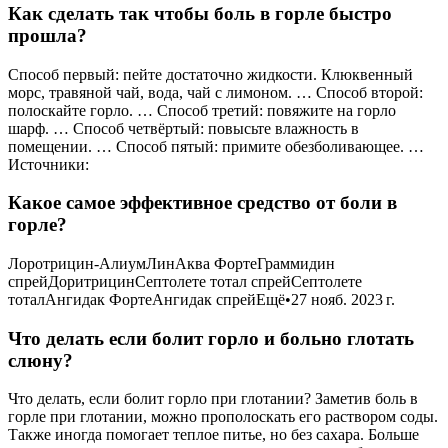
Как сделать так чтобы боль в горле быстро
прошла?
Способ первый: пейте достаточно жидкости. Клюквенный
морс, травяной чай, вода, чай с лимоном. … Способ второй:
полоскайте горло. … Способ третий: повяжите на горло
шарф. … Способ четвёртый: повысьте влажность в
помещении. … Способ пятый: примите обезболивающее. …
Источники:
Какое самое эффективное средство от боли в
горле?
Лоротрицин-АлиумЛинАква ФортеГраммидин
спрейДоритрицинСептолете тотал спрейСептолете
тоталАнгидак ФортеАнгидак спрейЕщё•27 нояб. 2023 г.
Что делать если болит горло и больно глотать
слюну?
Что делать, если болит горло при глотании? Заметив боль в
горле при глотании, можно прополоскать его раствором соды.
Также иногда помогает теплое питье, но без сахара. Больше