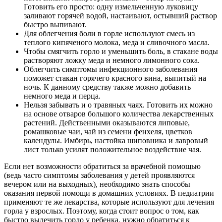
Готовить его просто: одну измельченную луковицу
заливают горячей водой, настаивают, остывший раствор
быстро выпивают.
Для облегчения боли в горле используют смесь из
теплого кипяченого молока, меда и сливочного масла.
Чтобы смягчить горло и уменьшить боль, в стакане воды
растворяют ложку меда и немного лимонного сока.
Облегчить симптомы инфекционного заболевания
поможет стакан горячего красного вина, выпитый на
ночь. К данному средству также можно добавить
немного меда и перца.
Нельзя забывать и о травяных чаях. Готовить их можно
на основе отваров большого количества лекарственных
растений. Действенными оказываются липовые,
ромашковые чаи, чай из семени фенхеля, цветков
календулы. Имбирь, настойка шиповника и лавровый
лист только усилят положительное воздействие чая.
Если нет возможности обратиться за врачебной помощью
(ведь часто симптомы заболевания у детей проявляются
вечером или на выходных), необходимо знать способы
оказания первой помощи в домашних условиях. В педиатрии
применяют те же лекарства, которые используют для лечения
горла у взрослых. Поэтому, когда стоит вопрос о том, как
быстро вылечить горло у ребенка, нужно обратиться к