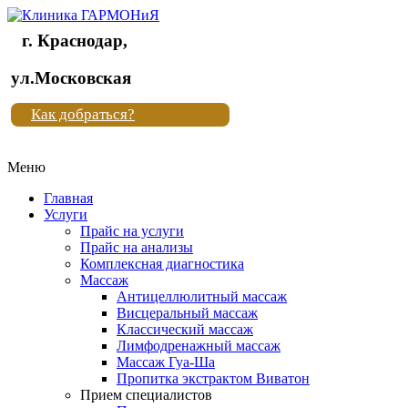
г. Краснодар,
Клиника
ул.Московская
"Новая
Как добраться?
жизнь"
Меню
Клиника
"Новая
Главная
жизнь"
Услуги
Прайс на услуги
Прайс на анализы
Комплексная диагностика
Массаж
Антицеллюлитный массаж
Висцеральный массаж
Классический массаж
Лимфодренажный массаж
Массаж Гуа-Ша
Пропитка экстрактом Виватон
Прием специалистов