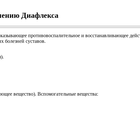
нению Диафлекса
 оказывающее противовоспалительное и восстанавливающее дейст
х болезней суставов.
).
вующее вещество). Вспомогательные вещества: