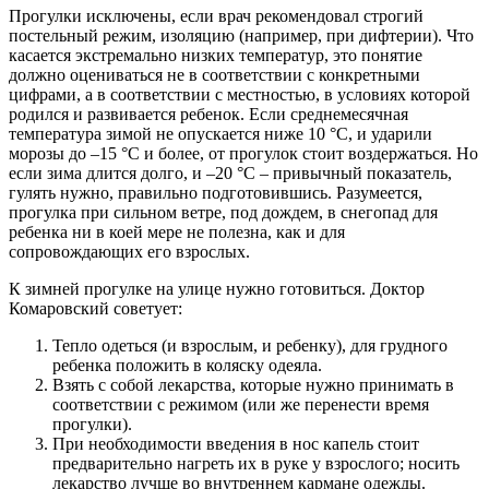
Прогулки исключены, если врач рекомендовал строгий
постельный режим, изоляцию (например, при дифтерии). Что
касается экстремально низких температур, это понятие
должно оцениваться не в соответствии с конкретными
цифрами, а в соответствии с местностью, в условиях которой
родился и развивается ребенок. Если среднемесячная
температура зимой не опускается ниже 10 °C, и ударили
морозы до –15 °C и более, от прогулок стоит воздержаться. Но
если зима длится долго, и –20 °C – привычный показатель,
гулять нужно, правильно подготовившись. Разумеется,
прогулка при сильном ветре, под дождем, в снегопад для
ребенка ни в коей мере не полезна, как и для
сопровождающих его взрослых.
К зимней прогулке на улице нужно готовиться. Доктор
Комаровский советует:
Тепло одеться (и взрослым, и ребенку), для грудного
ребенка положить в коляску одеяла.
Взять с собой лекарства, которые нужно принимать в
соответствии с режимом (или же перенести время
прогулки).
При необходимости введения в нос капель стоит
предварительно нагреть их в руке у взрослого; носить
лекарство лучше во внутреннем кармане одежды.