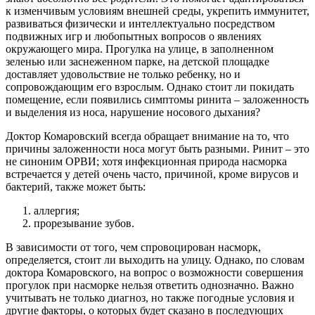
к изменчивым условиям внешней среды, укрепить иммунитет,
развиваться физически и интеллектуально посредством
подвижных игр и любопытных вопросов о явлениях
окружающего мира. Прогулка на улице, в заполненном
зеленью или заснеженном парке, на детской площадке
доставляет удовольствие не только ребенку, но и
сопровождающим его взрослым. Однако стоит ли покидать
помещение, если появились симптомы ринита – заложенность
и выделения из носа, нарушение носового дыхания?
Доктор Комаровский всегда обращает внимание на то, что
причины заложенности носа могут быть разными. Ринит – это
не синоним ОРВИ; хотя инфекционная природа насморка
встречается у детей очень часто, причиной, кроме вирусов и
бактерий, также может быть:
аллергия;
прорезывание зубов.
В зависимости от того, чем спровоцирован насморк,
определяется, стоит ли выходить на улицу. Однако, по словам
доктора Комаровского, на вопрос о возможности совершения
прогулок при насморке нельзя ответить однозначно. Важно
учитывать не только диагноз, но также погодные условия и
другие факторы, о которых будет сказано в последующих