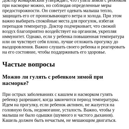
Доктор Комаровский утверждает, что гулять зимой с ребенком
при насморке можно, но соблюдая определенные меры
предосторожности. Он советует одевать малыша тепло,
защищать его от пронизывающего ветра и холода. При этом
важно выбирать спокойные места для прогулок, избегая
перепадов температур. Доктор подчеркивает, что свежий
воздух благоприятно воздействует на организм, укрепляя
иммунитет. Однако, если у ребенка повышенная температура
или он чувствует себя плохо, лучше отложить прогулку до
выздоровления. Важно слушать своего ребенка и реагировать
на его состояние, чтобы поддерживать его здоровье.
Частые вопросы
Можно ли гулять с ребенком зимой при
насморке?
При острых заболеваниях с кашлем и насморком гулять
ребенку разрешают, когда закончится период температуры.
Идем на прогулку, если ребенок активен, не жалуется на
головную боль, недомогание, усталость. Важно, чтобы у
малыша не было одышки (шумного и частого дыхания).
Кашель должен быть нечастым, не мешающим двигаться.