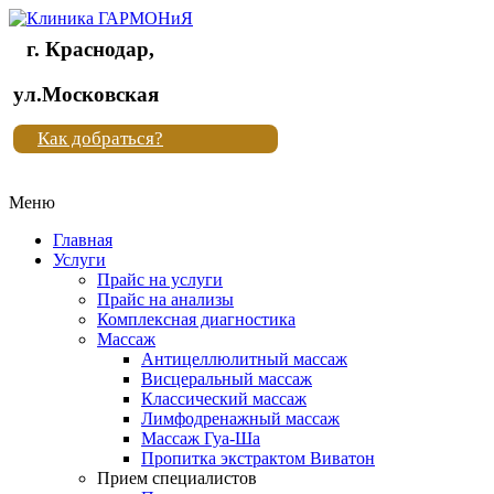
г. Краснодар,
Клиника
ул.Московская
"Новая
Как добраться?
жизнь"
Меню
Клиника
"Новая
Главная
жизнь"
Услуги
Прайс на услуги
Прайс на анализы
Комплексная диагностика
Массаж
Антицеллюлитный массаж
Висцеральный массаж
Классический массаж
Лимфодренажный массаж
Массаж Гуа-Ша
Пропитка экстрактом Виватон
Прием специалистов