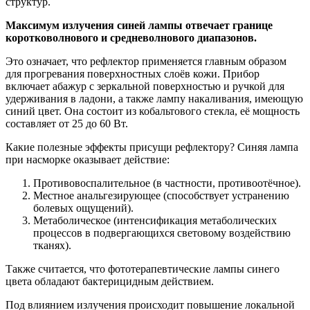
структур.
Максимум излучения синей лампы отвечает границе
коротковолнового и средневолнового диапазонов.
Это означает, что рефлектор применяется главным образом
для прогревания поверхностных слоёв кожи. Прибор
включает абажур с зеркальной поверхностью и ручкой для
удерживания в ладони, а также лампу накаливания, имеющую
синий цвет. Она состоит из кобальтового стекла, её мощность
составляет от 25 до 60 Вт.
Какие полезные эффекты присущи рефлектору? Синяя лампа
при насморке оказывает действие:
Противовоспалительное (в частности, противоотёчное).
Местное анальгезирующее (способствует устранению
болевых ощущений).
Метаболическое (интенсификация метаболических
процессов в подвергающихся световому воздействию
тканях).
Также считается, что фототерапевтические лампы синего
цвета обладают бактерицидным действием.
Под влиянием излучения происходит повышение локальной