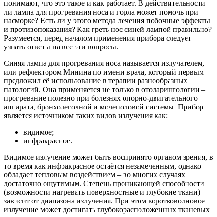
понимают, что это такое и как работает. В действительности
ли лампа для прогревания носа и горла может помочь при
насморке? Есть ли у этого метода лечения побочные эффекты
и противопоказания? Как греть нос синей лампой правильно?
Разумеется, перед началом применения прибора следует
узнать ответы на все эти вопросы.
Синяя лампа для прогревания носа называется излучателем,
или рефлектором Минина по имени врача, который первым
предложил её использование в терапии разнообразных
патологий. Она применяется не только в отоларингологии –
прогревание полезно при болезнях опорно-двигательного
аппарата, бронхолегочной и мочеполовой системы. Прибор
является источником таких видов излучения как:
видимое;
инфракрасное.
Видимое излучение может быть воспринято органом зрения, в
то время как инфракрасное остаётся незамеченным, однако
обладает тепловым воздействием – во многих случаях
достаточно ощутимым. Степень проникающей способности
(возможности нагревать поверхностные и глубокие ткани)
зависит от диапазона излучения. При этом коротковолновое
излучение может достигать глубокорасположенных тканевых