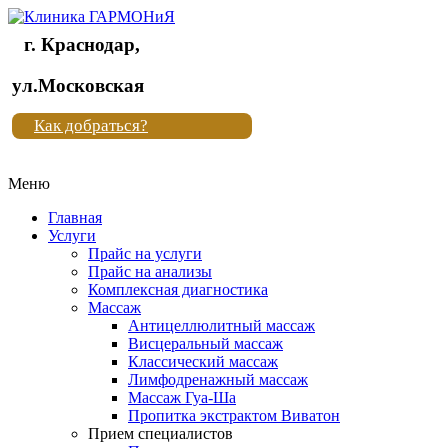
г. Краснодар,
Клиника
ул.Московская
"Новая
Как добраться?
жизнь"
Меню
Клиника
"Новая
Главная
жизнь"
Услуги
Прайс на услуги
Прайс на анализы
Комплексная диагностика
Массаж
Антицеллюлитный массаж
Висцеральный массаж
Классический массаж
Лимфодренажный массаж
Массаж Гуа-Ша
Пропитка экстрактом Виватон
Прием специалистов