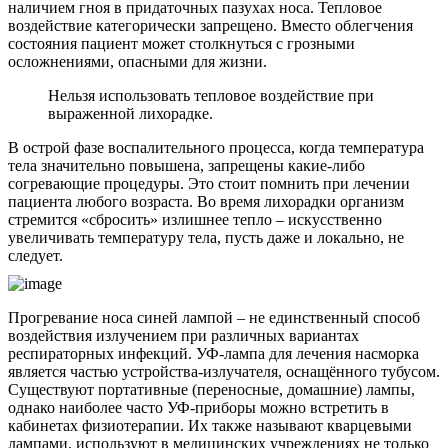
наличием гноя в придаточных пазухах носа. Тепловое
воздействие категорически запрещено. Вместо облегчения
состояния пациент может столкнуться с грозными
осложнениями, опасными для жизни.
Нельзя использовать тепловое воздействие при
выраженной лихорадке.
В острой фазе воспалительного процесса, когда температура
тела значительно повышена, запрещены какие-либо
согревающие процедуры. Это стоит помнить при лечении
пациента любого возраста. Во время лихорадки организм
стремится «сбросить» излишнее тепло – искусственно
увеличивать температуру тела, пусть даже и локально, не
следует.
Прогревание носа синей лампой – не единственный способ
воздействия излучением при различных вариантах
респираторных инфекций. УФ-лампа для лечения насморка
является частью устройства-излучателя, оснащённого тубусом.
Существуют портативные (переносные, домашние) лампы,
однако наиболее часто УФ-приборы можно встретить в
кабинетах физиотерапии. Их также называют кварцевыми
лампами, используют в медицинских учреждениях не только