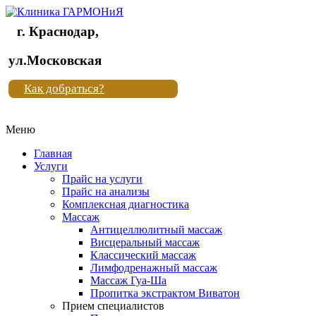
г. Краснодар,
Клиника
ул.Московская
"Новая
Как добраться?
жизнь"
Меню
Клиника
"Новая
Главная
жизнь"
Услуги
Прайс на услуги
Прайс на анализы
Комплексная диагностика
Массаж
Антицеллюлитный массаж
Висцеральный массаж
Классический массаж
Лимфодренажный массаж
Массаж Гуа-Ша
Пропитка экстрактом Виватон
Прием специалистов