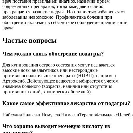
врач поставил правильный диагноз, назначив прием
современных препаратов, тогда замедляется либо
прекращается развитие недуга. Но полностью избавиться от
заболевания невозможно. Профилактика болезни при
обострении включает в себя четкое соблюдение предписаний
врача.
Частые вопросы
Чем можно снять обострение подагры?
Для купирования острого состояния могут назначаться
высокие дозы анальгетиков или нестероидные
противовоспалительные препараты (НПВП), например
Артроксиб. Действующее вещество выбирается с учетом
анамнеза больного (возраста, наличия или отсутствия
противопоказаний, хронических болезней).
Какое самое эффективное лекарство от подагры?
НайсулидНалгезинНемулексНимесанТераливФламадексЦелебр
Что хорошо выводит мочевую кислоту из
организма?