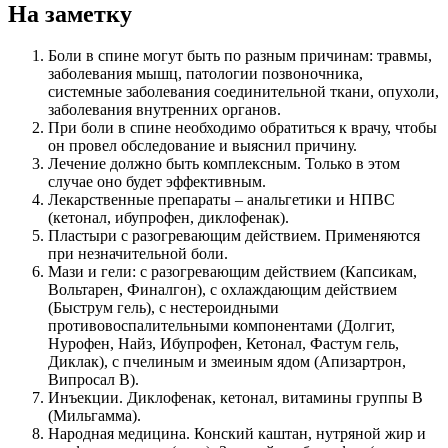
На заметку
Боли в спине могут быть по разным причинам: травмы,
заболевания мышц, патологии позвоночника,
системные заболевания соединительной ткани, опухоли,
заболевания внутренних органов.
При боли в спине необходимо обратиться к врачу, чтобы
он провел обследование и выяснил причину.
Лечение должно быть комплексным. Только в этом
случае оно будет эффективным.
Лекарственные препараты – анальгетики и НПВС
(кетонал, ибупрофен, диклофенак).
Пластыри с разогревающим действием. Применяются
при незначительной боли.
Мази и гели: с разогревающим действием (Капсикам,
Вольтарен, Финалгон), с охлаждающим действием
(Быструм гель), с нестероидными
противовоспалительными компонентами (Долгит,
Нурофен, Найз, Ибупрофен, Кетонал, Фастум гель,
Диклак), с пчелиным и змеиным ядом (Апизартрон,
Випросал В).
Инъекции. Диклофенак, кетонал, витамины группы В
(Мильгамма).
Народная медицина. Конский каштан, нутряной жир и