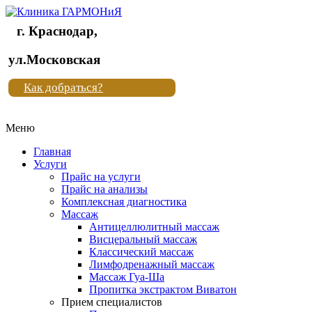
г. Краснодар,
Клиника
ул.Московская
"Новая
Как добраться?
жизнь"
Меню
Клиника
"Новая
Главная
жизнь"
Услуги
Прайс на услуги
Прайс на анализы
Комплексная диагностика
Массаж
Антицеллюлитный массаж
Висцеральный массаж
Классический массаж
Лимфодренажный массаж
Массаж Гуа-Ша
Пропитка экстрактом Виватон
Прием специалистов