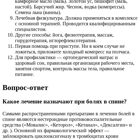
камфорное масло (мазь). Золотой ус, бишофит (мазь,
настой). Барсучий жир. Чеснок, водка (компрессы).
Семена льна (ванны).
Лечебная физкультура. Должна применяться в комплексе
с основной терапией. Проводится квалифицированным
специалистом.
Другие способы: йога, физиотерапия, массаж,
гирудотерапия, иглорефлексотерапия.
Первая помощь при приступе. Ни в коем случае не
ложиться, приложите холодный компресс на полчаса.
Для профилактики — ортопедический матрас и
здоровый сон, правильная организация рабочего места,
занятия спортом, контроль массы тела, правильное
питание.
Вопрос-ответ
Какое лечение назначают при болях в спине?
Самыми распространенными препаратами в лечении болей в
спине являются нестероидные противовоспалительные
средства («Мовалис», «Кеторол», «Кетанал», «Дексалгин» и
др. ). Основной их фармакологический эффект —
заблокировать циклооксигеназу в тромбоцитах крови