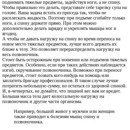
поднимать тяжелые предметы, задействуя ноги, а не спину.
Чтобы правильно это делать, представьте себе тарелку супа на
голове. Ваша задача встать из приседа так, чтобы не
расплескать жидкость. Поэтому при подъеме сгибайте только
ноги, а спину держите прямо. При этом можно
дополнительно делать зарядку и укреплять мышцы ног и
ягодиц.
А чтобы не давать нагрузку на спину во время переноса на
новое место тяжелых предметов, лучше всего держать их
ближе к телу. Это позволяет перераспределить нагрузку на
весь позвоночник.
Стоит быть осторожным при ношении или подъемов тяжелых
предметов. Особенно, если при таких действиях наблюдается
изгиб, скручивание позвоночника. Возможно при переносе
предметов, стоит позвать кого-нибудь на помощь или
заплатить бригаде профессионалов. В таком случае лучше
потратить небольшую сумму, но остаться со здоровой спиной.
И, в-четвертых, не думайте, что лишний вес вам не вредит.
Большая масса тела дает колоссальную нагрузку на
позвоночник и другие части организма.
Например, большой живот у мужчин или женщин
также приводит к болезням мышц спину и
позвоночника.