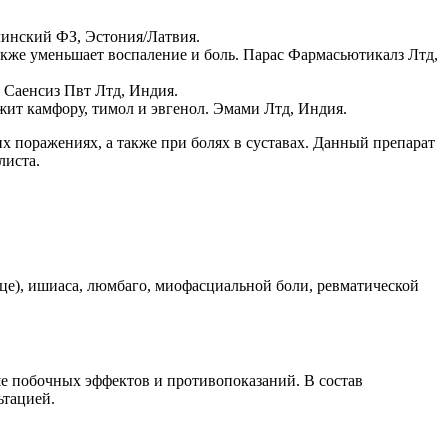
ллинский ФЗ, Эстония/Латвия.
также уменьшает воспаление и боль. Парас Фармасьютикалз Лтд,
 Саенсиз Пвт Лтд, Индия.
жит камфору, тимол и эвгенол. Эмами Лтд, Индия.
 поражениях, а также при болях в суставах. Данный препарат
листа.
е), ишиаса, люмбаго, миофасциальной боли, ревматической
е побочных эффектов и противопоказаний. В состав
ьтацией.