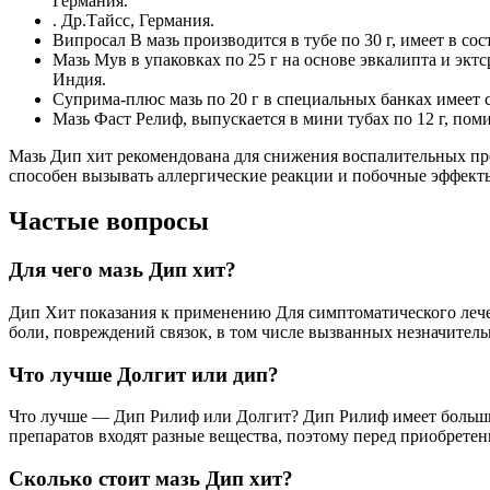
Германия.
. Др.Тайсс, Германия.
Випросал В мазь производится в тубе по 30 г, имеет в с
Мазь Мув в упаковках по 25 г на основе эвкалипта и экт
Индия.
Суприма-плюс мазь по 20 г в специальных банках имеет 
Мазь Фаст Релиф, выпускается в мини тубах по 12 г, по
Мазь Дип хит рекомендована для снижения воспалительных про
способен вызывать аллергические реакции и побочные эффект
Частые вопросы
Для чего мазь Дип хит?
Дип Хит показания к применению Для симптоматического лече
боли, повреждений связок, в том числе вызванных незначите
Что лучше Долгит или дип?
Что лучше — Дип Рилиф или Долгит? Дип Рилиф имеет большие
препаратов входят разные вещества, поэтому перед приобретени
Сколько стоит мазь Дип хит?