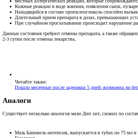
местных аллергических реакций, которые сопровождаются
Кожные реакции в виде жжения, появления сыпи, пузыре
Находящийся в составе пропиленгликоль способен вызыва
Длительный прием препарата в дозах, превышающих уста
При случайном проглатывании происходит нарушение ра
Данные состояния требуют отмены препарата, а также обращен
2-3 сутки после отмены лекарства.
Читайте также:
Пошли месячные после задержки 5 дней: возможна ли бе
Аналоги
Существует несколько аналогов мази Дип хит, схожих по сост
Мазь Баинвель интенсив, выпускается в тубах по 75 мл и