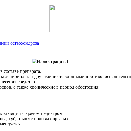
ении остеохондроза
 составе препарата.
ием аспирина или другими нестероидными противовоспалительн
несения средства.
овов, а также хронические в период обострения.
нсультации с врачом-педиатром.
са, губ, а также половых органах.
омендуется.