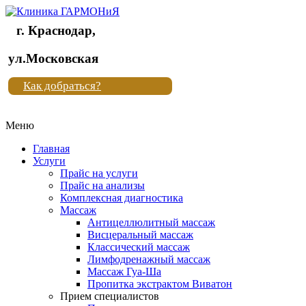
г. Краснодар,
Клиника
ул.Московская
"Новая
Как добраться?
жизнь"
Меню
Клиника
"Новая
Главная
жизнь"
Услуги
Прайс на услуги
Прайс на анализы
Комплексная диагностика
Массаж
Антицеллюлитный массаж
Висцеральный массаж
Классический массаж
Лимфодренажный массаж
Массаж Гуа-Ша
Пропитка экстрактом Виватон
Прием специалистов