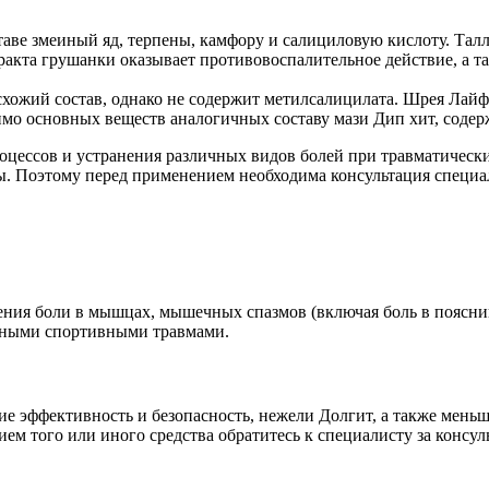
оставе змеиный яд, терпены, камфору и салициловую кислоту. Та
сракта грушанки оказывает противовоспалительное действие, а 
схожий состав, однако не содержит метилсалицилата. Шрея Лайф
мимо основных веществ аналогичных составу мази Дип хит, содер
цессов и устранения различных видов болей при травматических
ы. Поэтому перед применением необходима консультация специа
ния боли в мышцах, мышечных спазмов (включая боль в поясниц
льными спортивными травмами.
 эффективность и безопасность, нежели Долгит, а также меньш
ем того или иного средства обратитесь к специалисту за консул