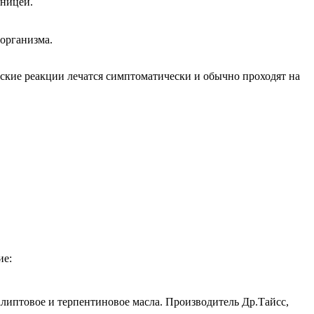
вницей.
организма.
еские реакции лечатся симптоматически и обычно проходят на
ие:
калиптовое и терпентиновое масла. Производитель Др.Тайсс,