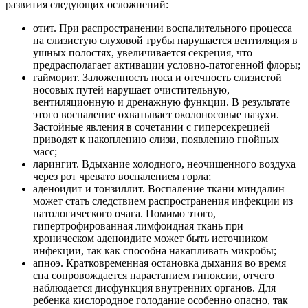
развития следующих осложнений:
отит. При распространении воспалительного процесса
на слизистую слуховой трубы нарушается вентиляция в
ушных полостях, увеличивается секреция, что
предрасполагает активации условно-патогенной флоры;
гайморит. Заложенность носа и отечность слизистой
носовых путей нарушает очистительную,
вентиляционную и дренажную функции. В результате
этого воспаление охватывает околоносовые пазухи.
Застойные явления в сочетании с гиперсекрецией
приводят к накоплению слизи, появлению гнойных
масс;
ларингит. Вдыхание холодного, неочищенного воздуха
через рот чревато воспалением горла;
аденоидит и тонзиллит. Воспаление ткани миндалин
может стать следствием распространения инфекции из
патологического очага. Помимо этого,
гипертрофированная лимфоидная ткань при
хроническом аденоидите может быть источником
инфекции, так как способна накапливать микробы;
апноэ. Кратковременная остановка дыхания во время
сна сопровождается нарастанием гипоксии, отчего
наблюдается дисфункция внутренних органов. Для
ребенка кислородное голодание особенно опасно, так