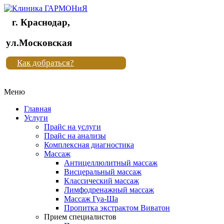
г. Краснодар,
Клиника
ул.Московская
"Новая
Как добраться?
жизнь"
Меню
Клиника
"Новая
Главная
жизнь"
Услуги
Прайс на услуги
Прайс на анализы
Комплексная диагностика
Массаж
Антицеллюлитный массаж
Висцеральный массаж
Классический массаж
Лимфодренажный массаж
Массаж Гуа-Ша
Пропитка экстрактом Виватон
Прием специалистов