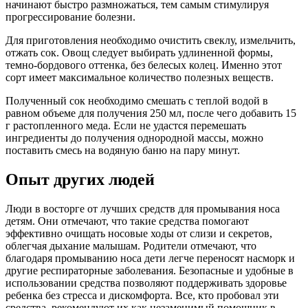
начинают быстро размножаться, тем самым стимулируя
прогрессирование болезни.
Для приготовления необходимо очистить свеклу, измельчить,
отжать сок. Овощ следует выбирать удлиненной формы,
темно-бордового оттенка, без белесых колец. Именно этот
сорт имеет максимальное количество полезных веществ.
Полученный сок необходимо смешать с теплой водой в
равном объеме для получения 250 мл, после чего добавить 15
г растопленного меда. Если не удастся перемешать
ингредиенты до получения однородной массы, можно
поставить смесь на водяную баню на пару минут.
Опыт других людей
Люди в восторге от лучших средств для промывания носа
детям. Они отмечают, что такие средства помогают
эффективно очищать носовые ходы от слизи и секретов,
облегчая дыхание малышам. Родители отмечают, что
благодаря промыванию носа дети легче переносят насморк и
другие респираторные заболевания. Безопасные и удобные в
использовании средства позволяют поддерживать здоровье
ребенка без стресса и дискомфорта. Все, кто пробовал эти
средства, рекомендуют их как незаменимый помощник в