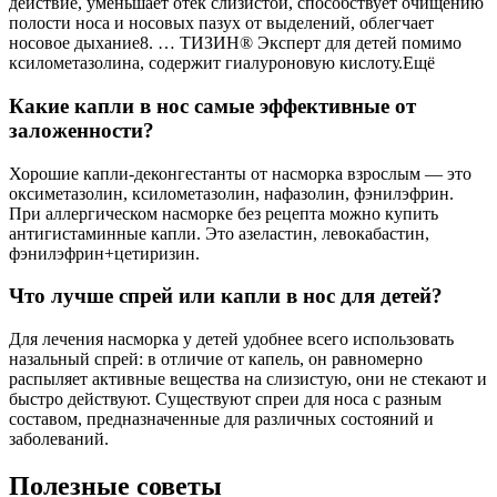
действие, уменьшает отек слизистой, способствует очищению
полости носа и носовых пазух от выделений, облегчает
носовое дыхание8. … ТИЗИН® Эксперт для детей помимо
ксилометазолина, содержит гиалуроновую кислоту.Ещё
Какие капли в нос самые эффективные от
заложенности?
Хорошие капли-деконгестанты от насморка взрослым — это
оксиметазолин, ксилометазолин, нафазолин, фэнилэфрин.
При аллергическом насморке без рецепта можно купить
антигистаминные капли. Это азеластин, левокабастин,
фэнилэфрин+цетиризин.
Что лучше спрей или капли в нос для детей?
Для лечения насморка у детей удобнее всего использовать
назальный спрей: в отличие от капель, он равномерно
распыляет активные вещества на слизистую, они не стекают и
быстро действуют. Существуют спреи для носа с разным
составом, предназначенные для различных состояний и
заболеваний.
Полезные советы