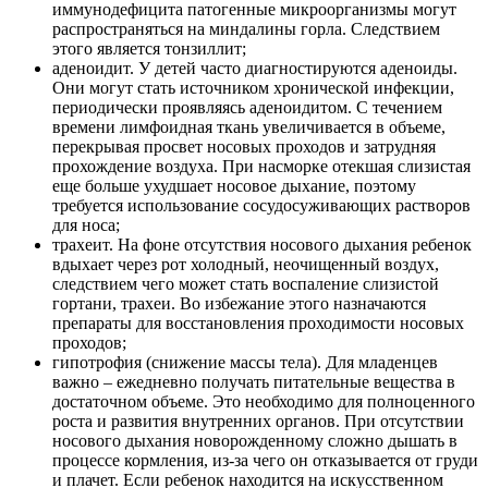
иммунодефицита патогенные микроорганизмы могут
распространяться на миндалины горла. Следствием
этого является тонзиллит;
аденоидит. У детей часто диагностируются аденоиды.
Они могут стать источником хронической инфекции,
периодически проявляясь аденоидитом. С течением
времени лимфоидная ткань увеличивается в объеме,
перекрывая просвет носовых проходов и затрудняя
прохождение воздуха. При насморке отекшая слизистая
еще больше ухудшает носовое дыхание, поэтому
требуется использование сосудосуживающих растворов
для носа;
трахеит. На фоне отсутствия носового дыхания ребенок
вдыхает через рот холодный, неочищенный воздух,
следствием чего может стать воспаление слизистой
гортани, трахеи. Во избежание этого назначаются
препараты для восстановления проходимости носовых
проходов;
гипотрофия (снижение массы тела). Для младенцев
важно – ежедневно получать питательные вещества в
достаточном объеме. Это необходимо для полноценного
роста и развития внутренних органов. При отсутствии
носового дыхания новорожденному сложно дышать в
процессе кормления, из-за чего он отказывается от груди
и плачет. Если ребенок находится на искусственном