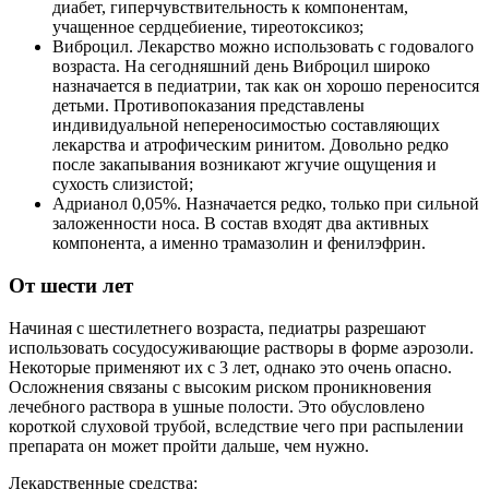
диабет, гиперчувствительность к компонентам,
учащенное сердцебиение, тиреотоксикоз;
Виброцил. Лекарство можно использовать с годовалого
возраста. На сегодняшний день Виброцил широко
назначается в педиатрии, так как он хорошо переносится
детьми. Противопоказания представлены
индивидуальной непереносимостью составляющих
лекарства и атрофическим ринитом. Довольно редко
после закапывания возникают жгучие ощущения и
сухость слизистой;
Адрианол 0,05%. Назначается редко, только при сильной
заложенности носа. В состав входят два активных
компонента, а именно трамазолин и фенилэфрин.
От шести лет
Начиная с шестилетнего возраста, педиатры разрешают
использовать сосудосуживающие растворы в форме аэрозоли.
Некоторые применяют их с 3 лет, однако это очень опасно.
Осложнения связаны с высоким риском проникновения
лечебного раствора в ушные полости. Это обусловлено
короткой слуховой трубой, вследствие чего при распылении
препарата он может пройти дальше, чем нужно.
Лекарственные средства: