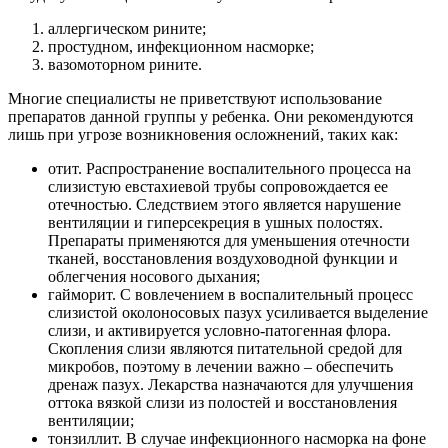
аллергическом рините;
простудном, инфекционном насморке;
вазомоторном рините.
Многие специалисты не приветствуют использование
препаратов данной группы у ребенка. Они рекомендуются
лишь при угрозе возникновения осложнений, таких как:
отит. Распространение воспалительного процесса на
слизистую евстахиевой трубы сопровождается ее
отечностью. Следствием этого является нарушение
вентиляции и гиперсекреция в ушных полостях.
Препараты применяются для уменьшения отечности
тканей, восстановления воздуховодной функции и
облегчения носового дыхания;
гайморит. С вовлечением в воспалительный процесс
слизистой околоносовых пазух усиливается выделение
слизи, и активируется условно-патогенная флора.
Скопления слизи являются питательной средой для
микробов, поэтому в лечении важно – обеспечить
дренаж пазух. Лекарства назначаются для улучшения
оттока вязкой слизи из полостей и восстановления
вентиляции;
тонзиллит. В случае инфекционного насморка на фоне