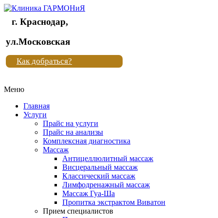
г. Краснодар,
Клиника
ул.Московская
"Новая
Как добраться?
жизнь"
Меню
Клиника
"Новая
Главная
жизнь"
Услуги
Прайс на услуги
Прайс на анализы
Комплексная диагностика
Массаж
Антицеллюлитный массаж
Висцеральный массаж
Классический массаж
Лимфодренажный массаж
Массаж Гуа-Ша
Пропитка экстрактом Виватон
Прием специалистов