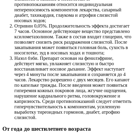
противопоказаниям относится индивидуальная
непереносимость компонентов лекарства, сахарный
диабет, тахикардия, глаукома и атрофия слизистой
носовых ходов;
Отривин 0,05%. Продолжительность эффекта достигает
7 часов. Основное действующее вещество представлено
ксилометазолином. Также в состав входит глицерин, что
позволяет снизить риск раздражения слизистой. После
закапывания может появиться головная боль, сухость в
носоглотке, зуд в носовых ходах и тошнота;
Назол бэби. Препарат основан на фенилэфрине,
действует мягко, увлажняет слизистую и быстро
восстанавливает носовое дыхание. Эффект наступает
через 4 минуты после закапывания и сохраняется до 4
часов. Лекарство разрешено с двух месяцев. Его капают
по капельке трижды. После введения может появиться
гиперемия кожных покровов лица, жгучие ощущения,
нарушение кардиального ритма, головокружение и
капризность. Среди противопоказаний следует отметить
гиперчувствительность к компонентам, усиленную
выработку тиреоидных гормонов, диабет, атрофию
слизистой.
От года до шестилетнего возраста