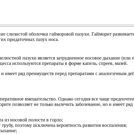
 слизистой оболочки гайморовой пазухи. Гайморит развивается
гих придаточных пазух носа.
люстной пазухи является затрудненное носовое дыхание (или по
цесса используются препараты в форме капель, спреев, мазей.
 и имеет ряд преимуществ перед препаратами с аналогичным де
перативное вмешательство. Однако сегодня все чаще предпочте
рите позволяет не только вылечить заболевание, но и имеет ря
а из носовой полости в горло;
у трубу, поэтому исключена вероятность развития воспаления;
сыхание;