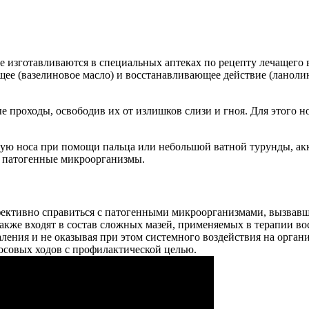
е изготавливаются в специальных аптеках по рецепту лечащего 
щее (вазелиновое масло) и восстанавливающее действие (ланол
е проходы, освободив их от излишков слизи и гноя. Для этого
стую носа при помощи пальца или небольшой ватной турунды, акк
т патогенные микроорганизмы.
ффективно справиться с патогенными микроорганизмами, вызвав
акже входят в состав сложных мазей, применяемых в терапии во
аления и не оказывая при этом системного воздействия на орга
осовых ходов с профилактической целью.