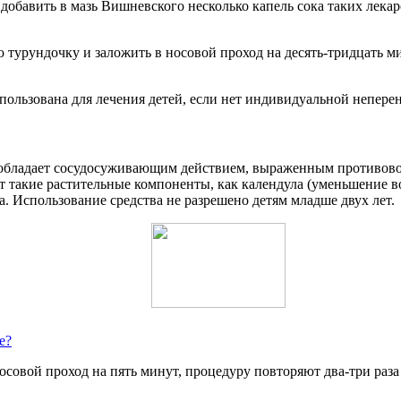
обавить в мазь Вишневского несколько капель сока таких лекарс
ю турундочку и заложить в носовой проход на десять-тридцать 
пользована для лечения детей, если нет индивидуальной непере
 обладает сосудосуживающим действием, выраженным противово
ят такие растительные компоненты, как календула (уменьшение в
а. Использование средства не разрешено детям младше двух лет.
е?
осовой проход на пять минут, процедуру повторяют два-три раз