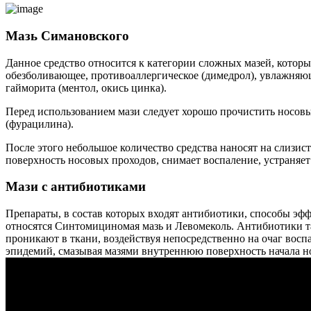
Мазь Симановского
Данное средство относится к категории сложных мазей, которы
обезболивающее, противоаллергическое (димедрол), увлажняю
гайморита (ментол, окись цинка).
Перед использованием мази следует хорошо прочистить носовы
(фурацилина).
После этого небольшое количество средства наносят на слизи
поверхность носовых проходов, снимает воспаление, устраняе
Мази с антибиотиками
Препараты, в состав которых входят антибиотики, способы э
относятся Синтомициномая мазь и Левомеколь. Антибиотики т
проникают в ткани, воздействуя непосредственно на очаг восп
эпидемий, смазывая мазями внутреннюю поверхность начала н