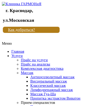
г. Краснодар,
Клиника
ул.Московская
"Новая
Как добраться?
жизнь"
Меню
Клиника
"Новая
Главная
жизнь"
Услуги
Прайс на услуги
Прайс на анализы
Комплексная диагностика
Массаж
Антицеллюлитный массаж
Висцеральный массаж
Классический массаж
Лимфодренажный массаж
Массаж Гуа-Ша
Пропитка экстрактом Виватон
Прием специалистов