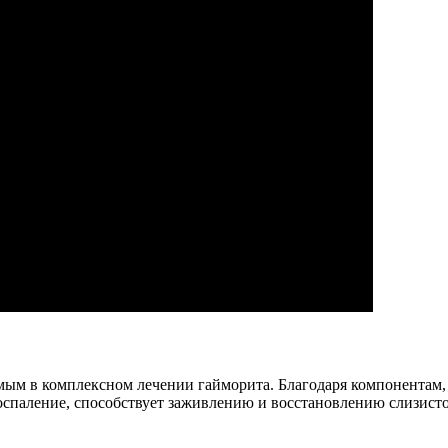
мым в комплексном лечении гайморита. Благодаря компонентам, 
 воспаление, способствует заживлению и восстановлению слизис