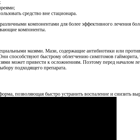
;
преями;
ользовать средство вне стационара.
 различными компонентами для более эффективного лечения боле
ливающие компоненты.
пециальными мазями. Мази, содержащие антибиотики или проти
Они способствуют быстрому облегчению симптомов гайморита, т
зями может привести к осложнениям. Поэтому перед началом ле
ыбору подходящего препарата.
я форма, позволяющая быстро устранить воспаление и снизить 