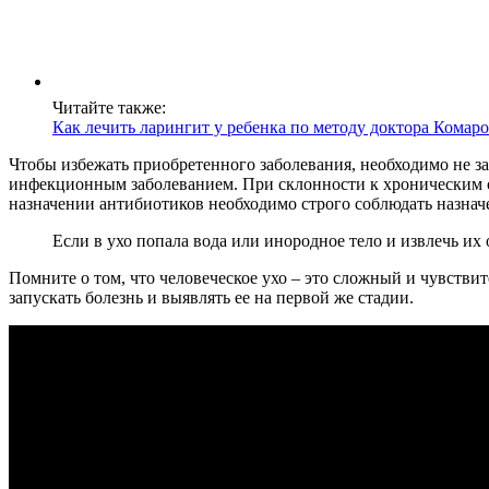
Читайте также:
Как лечить ларингит у ребенка по методу доктора Комар
Чтобы избежать приобретенного заболевания, необходимо не за
инфекционным заболеванием. При склонности к хроническим о
назначении антибиотиков необходимо строго соблюдать назнач
Если в ухо попала вода или инородное тело и извлечь их 
Помните о том, что человеческое ухо – это сложный и чувствит
запускать болезнь и выявлять ее на первой же стадии.