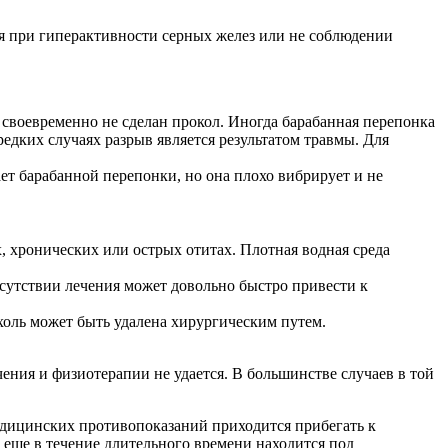
тся при гиперактивности серных желез или не соблюдении
 своевременно не сделан прокол. Иногда барабанная перепонка
 редких случаях разрыв является результатом травмы. Для
ет барабанной перепонки, но она плохо вибрирует и не
, хронических или острых отитах. Плотная водная среда
тсутствии лечения может довольно быстро привести к
холь может быть удалена хирургическим путем.
ния и физиотерапии не удается. В большинстве случаев в той
едицинских противопоказаний приходится прибегать к
еще в течение длительного времени находится под