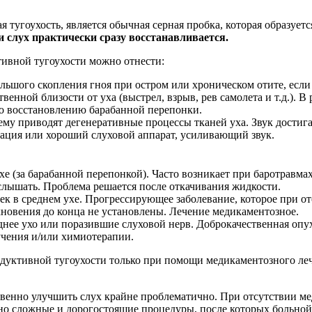
 тугоухость, является обычная серная пробка, которая образуе
и слух практически сразу восстанавливается.
ивной тугоухости можно отнести:
льшого скопления гноя при остром или хроническом отите, если
венной близости от уха (выстрел, взрыв, рев самолета и т.д.). В
 по восстановлению барабанной перепонки.
ему приводят дегенеративные процессы тканей уха. Звук достига
рация или хороший слуховой аппарат, усиливающий звук.
е (за барабанной перепонкой). Часто возникает при баротравмах
 слышать. Проблема решается после откачивания жидкости.
ек в среднем ухе. Прогрессирующее заболевание, которое при о
новения до конца не установлены. Лечение медикаментозное.
нее ухо или поразившие слуховой нерв. Доброкачественная опу
учения и/или химиотерапии.
дуктивной тугоухости только при помощи медикаментозного лече
венно улучшить слух крайне проблематично. При отсутствии м
о сложные и дорогостоящие процедуры, после которых больной 