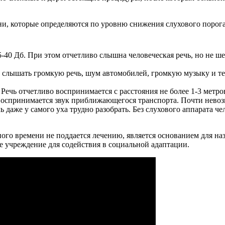
ни, которые определяются по уровню снижения слухового порога
25-40 Дб. При этом отчетливо слышна человеческая речь, но не 
ет слышать громкую речь, шум автомобилей, громкую музыку и т
б. Речь отчетливо воспринимается с расстояния не более 1-3 мет
е воспринимается звук приближающегося транспорта. Почти нев
Речь даже у самого уха трудно разобрать. Без слухового аппарата
ьного времени не поддается лечению, является основанием для н
 учреждение для содействия в социальной адаптации.