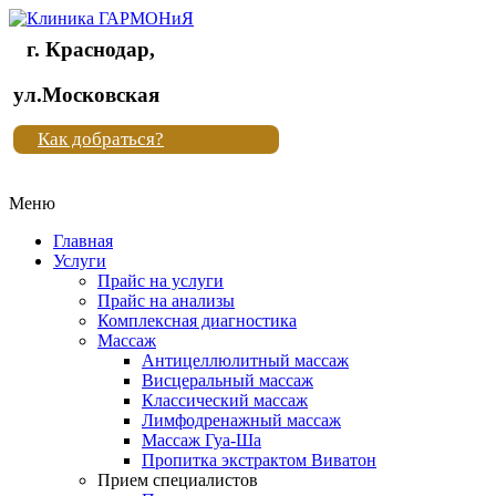
г. Краснодар,
Клиника
ул.Московская
"Новая
Как добраться?
жизнь"
Меню
Клиника
"Новая
Главная
жизнь"
Услуги
Прайс на услуги
Прайс на анализы
Комплексная диагностика
Массаж
Антицеллюлитный массаж
Висцеральный массаж
Классический массаж
Лимфодренажный массаж
Массаж Гуа-Ша
Пропитка экстрактом Виватон
Прием специалистов