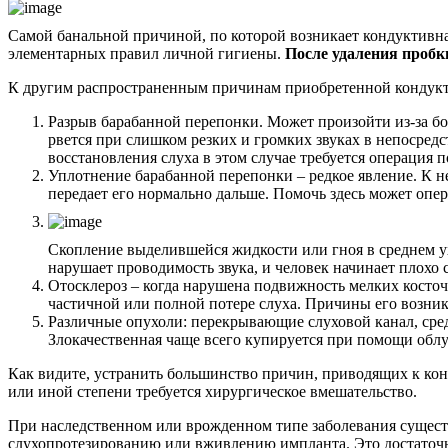
Самой банальной причиной, по которой возникает кондуктивная
элементарных правил личной гигиены.
После удаления пробк
К другим распространенным причинам приобретенной кондукт
Разрыв барабанной перепонки. Может произойти из-за бо
рвется при слишком резких и громких звуках в непосредст
восстановления слуха в этом случае требуется операция
Уплотнение барабанной перепонки – редкое явление. К н
передает его нормально дальше. Помочь здесь может опе
Скопление выделившейся жидкости или гноя в среднем ух
нарушает проводимость звука, и человек начинает плохо
Отосклероз – когда нарушена подвижность мелких косточ
частичной или полной потере слуха. Причины его возник
Различные опухоли: перекрывающие слуховой канал, сред
Злокачественная чаще всего купируется при помощи обл
Как видите, устранить большинство причин, приводящих к кон
или иной степени требуется хирургическое вмешательство.
При наследственном или врожденном типе заболевания сущест
слухопротезированию или вживлению импланта. Это достаточн