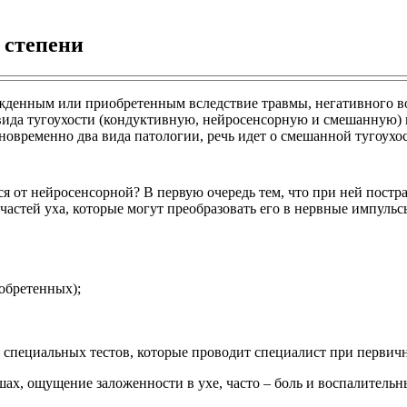
 степени
рожденным или приобретенным вследствие травмы, негативного в
вида тугоухости (кондуктивную, нейросенсорную и смешанную) в
новременно два вида патологии, речь идет о смешанной тугоухос
тся от нейросенсорной? В первую очередь тем, что при ней пост
х частей уха, которые могут преобразовать его в нервные импуль
обретенных);
специальных тестов, которые проводит специалист при первичн
х, ощущение заложенности в ухе, часто – боль и воспалительн