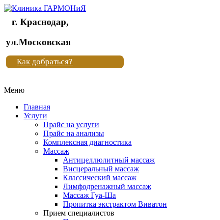
г. Краснодар,
Клиника
ул.Московская
"Новая
Как добраться?
жизнь"
Меню
Клиника
"Новая
Главная
жизнь"
Услуги
Прайс на услуги
Прайс на анализы
Комплексная диагностика
Массаж
Антицеллюлитный массаж
Висцеральный массаж
Классический массаж
Лимфодренажный массаж
Массаж Гуа-Ша
Пропитка экстрактом Виватон
Прием специалистов