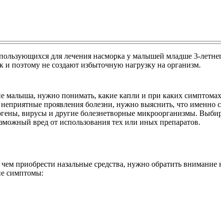
спользующихся для лечения насморка у малышей младше 3-летнег
 и поэтому не создают избыточную нагрузку на организм.
ие малыша, нужно понимать, какие капли и при каких симптомах
 неприятные проявления болезни, нужно выяснить, что именно с
ергены, вирусы и другие болезнетворные микроорганизмы. Выбир
зможный вред от использования тех или иных препаратов.
 чем приобрести назальные средства, нужно обратить внимание 
ие симптомы: