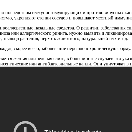
о посредством иммуностимулирующих и противовирусных капел
зистую, укрепляют стенки сосудов и повышают местный иммунит
воаллергенные назальные средства. О развитии заболевания сиг
ллиноза или аллергического ринита, нужно выявить и ликвидиро
, пыльца растения, перхоть животного, натуральный пух и т.д.
ходят, скорее всего, заболевание перешло в хроническую форму.
ляется желтая или зеленая слизь, в большинстве случаев это ук
нтисептические или антибактериальные капли. Они уничтожат в н