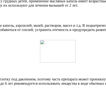
у грудных детей, применение масляных капель имеет возрастные
у их используют для лечения малышей от 2 лет.
капель, аэрозолей, мазей, растворов, масел и т.д. В педиатрич
бавиться от соплей, устранить отечность и предупредить разв
глотку под давлением, поэтому часть препарата может проникну
о 6 лет рекомендуется использовать лекарства в виде обычных 