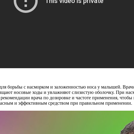
 для борьбы с насморком и заложенностью носа у малышей. Вра
очищают носовые ходы и увлажняют слизистую оболочку. При на
 рекомендации врача по дозировке и частоте применения, чтоб
зопасным и эффективным средством при правильном применении.