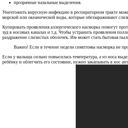
прозрачные назальные выделения.
Уничтожить вирусную инфекцию в респираторном тракте можн
морской или океанической воды, которые обеззараживают сли
Купировать проявления аллергического насморка помогут проти
зуд в носовых каналах и т.д. Чтобы устранить проявления по
раздражение слизистых оболочек. Им может стать бытовая пыль
Важно! Если в течение недели симптомы насморка не про
Если у малыша сильно повысилась температура, а из носа выде
ребёнку и облегчить его состояние, нужно закапывать в нос а