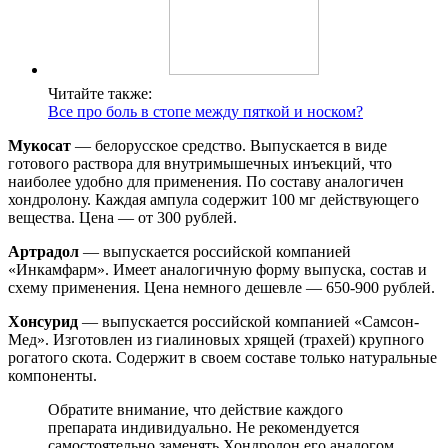
Читайте также:
Все про боль в стопе между пяткой и носком?
Мукосат
— белорусское средство. Выпускается в виде
готового раствора для внутримышечных инъекций, что
наиболее удобно для применения. По составу аналогичен
хондролону. Каждая ампула содержит 100 мг действующего
вещества. Цена — от 300 рублей.
Артрадол
— выпускается российской компанией
«Инкамфарм». Имеет аналогичную форму выпуска, состав и
схему применения. Цена немного дешевле — 650-900 рублей.
Хонсурид
— выпускается российской компанией «Самсон-
Мед». Изготовлен из гиалиновых хрящей (трахей) крупного
рогатого скота. Содержит в своем составе только натуральные
компоненты.
Обратите внимание, что действие каждого
препарата индивидуально. Не рекомендуется
самостоятельно заменять Хондролон его аналогом