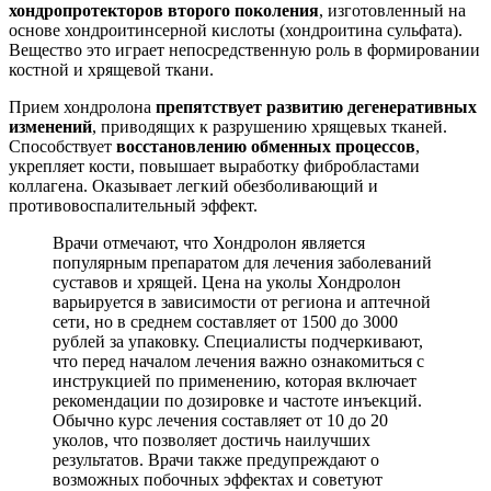
хондропротекторов второго поколения
, изготовленный на
основе хондроитинсерной кислоты (хондроитина сульфата).
Вещество это играет непосредственную роль в формировании
костной и хрящевой ткани.
Прием хондролона
препятствует развитию дегенеративных
изменений
, приводящих к разрушению хрящевых тканей.
Способствует
восстановлению обменных процессов
,
укрепляет кости, повышает выработку фибробластами
коллагена. Оказывает легкий обезболивающий и
противовоспалительный эффект.
Врачи отмечают, что Хондролон является
популярным препаратом для лечения заболеваний
суставов и хрящей. Цена на уколы Хондролон
варьируется в зависимости от региона и аптечной
сети, но в среднем составляет от 1500 до 3000
рублей за упаковку. Специалисты подчеркивают,
что перед началом лечения важно ознакомиться с
инструкцией по применению, которая включает
рекомендации по дозировке и частоте инъекций.
Обычно курс лечения составляет от 10 до 20
уколов, что позволяет достичь наилучших
результатов. Врачи также предупреждают о
возможных побочных эффектах и советуют