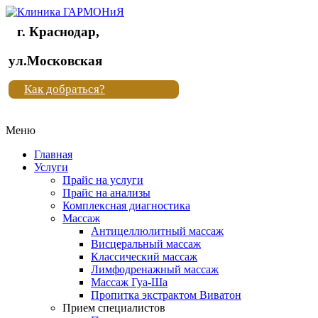
г. Краснодар,
Клиника
ул.Московская
"Новая
Как добраться?
жизнь"
Меню
Клиника
"Новая
Главная
жизнь"
Услуги
Прайс на услуги
Прайс на анализы
Комплексная диагностика
Массаж
Антицеллюлитный массаж
Висцеральный массаж
Классический массаж
Лимфодренажный массаж
Массаж Гуа-Ша
Пропитка экстрактом Виватон
Прием специалистов