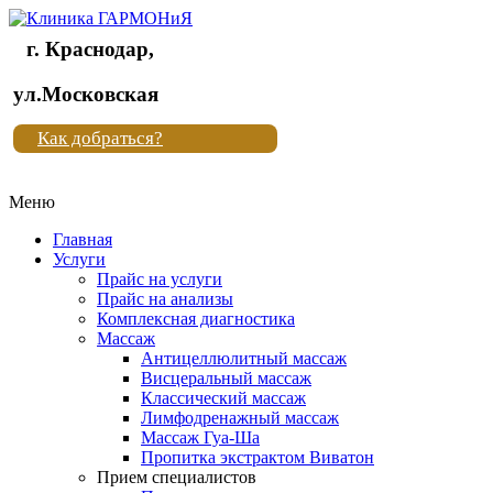
г. Краснодар,
Клиника
ул.Московская
"Новая
Как добраться?
жизнь"
Меню
Клиника
"Новая
Главная
жизнь"
Услуги
Прайс на услуги
Прайс на анализы
Комплексная диагностика
Массаж
Антицеллюлитный массаж
Висцеральный массаж
Классический массаж
Лимфодренажный массаж
Массаж Гуа-Ша
Пропитка экстрактом Виватон
Прием специалистов