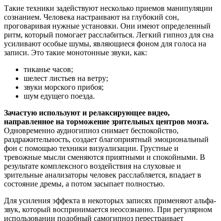
Такие техники задействуют несколько приемов манипуляции
сознанием. Человека настраивают на глубокий сон,
проговаривая нужные установки. Они имеют определенный
ритм, который помогает расслабиться. Легкий гипноз для сна
усиливают особые шумы, являющиеся фоном для голоса на
записи. Это такие монотонные звуки, как:
тиканье часов;
шелест листьев на ветру;
звуки морского прибоя;
шум едущего поезда.
Зачастую используют и релаксирующее видео,
направленное на торможение зрительных центров мозга.
Одновременно аудиогипноз снимает беспокойство,
раздражительность, создает благоприятный эмоциональный
фон с помощью техники визуализации. Грустные и
тревожные мысли сменяются приятными и спокойными. В
результате комплексного воздействия на слуховые и
зрительные анализаторы человек расслабляется, впадает в
состояние дремы, а потом засыпает полностью.
Для усиления эффекта в некоторых записях применяют альфа-
звук, который воспринимается неосознанно. При регулярном
использовании подобный самогипноз перестраивает